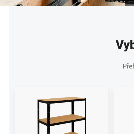
Vyb
Pře