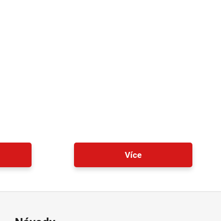
Když se věci
začnou hromadit.
podle
Od garáže po
rostoucí e-shop.
Více