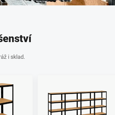
šenství
áž i sklad.