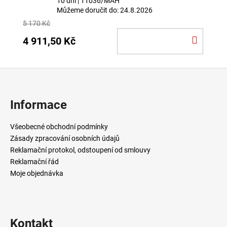
10 dní
| 11036/MAH
Můžeme doručit do:
24.8.2026
5 170 Kč
DO
4 911,50 Kč
KOŠÍ
Z
á
p
Informace
a
t
Všeobecné obchodní podmínky
í
Zásady zpracování osobních údajů
Reklamační protokol, odstoupení od smlouvy
Reklamační řád
Moje objednávka
Kontakt