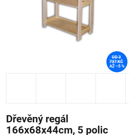
a
j
í
t
?
OD 3
737 KČ
AŽ –5 %
HLEDAT
D
o
p
o
Dřevěný regál
r
166x68x44cm, 5 polic
u