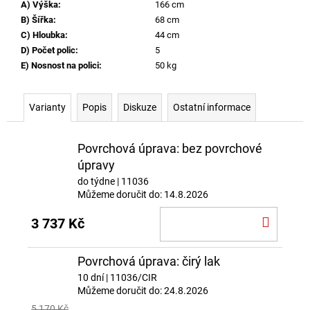
A) Výška
:
166 cm
B) Šířka
:
68 cm
C) Hloubka
:
44 cm
D) Počet polic
:
5
E) Nosnost na polici
:
50 kg
Varianty
Popis
Diskuze
Ostatní informace
Povrchová úprava: bez povrchové
úpravy
do týdne
| 11036
Můžeme doručit do:
14.8.2026
DO
3 737 Kč
KOŠÍ
Povrchová úprava: čirý lak
10 dní
| 11036/CIR
Můžeme doručit do:
24.8.2026
5 170 Kč