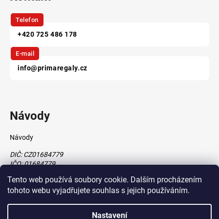
Telefon
+420 725 486 178
E-mail
info@primaregaly.cz
Návody
Návody
DIČ: CZ01684779
IČO: 01684779
Tento web používá soubory cookie. Dalším procházením
tohoto webu vyjadřujete souhlas s jejich používáním.
Vytvořil Shoptet
Nastavení
vytvořil
Štefan Mazáň