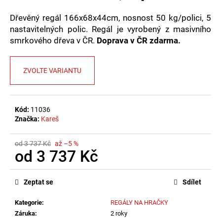
č
u
Dřevěný regál 166x68x44cm, nosnost 50 kg/polici, 5
j
nastavitelných polic. Regál je vyrobený z masivního
e
smrkového dřeva v ČR.
Doprava v ČR zdarma.
m
e
ZVOLTE VARIANTU
Kód:
11036
Značka:
Kareš
od 3 737 Kč
až –5 %
od
3 737 Kč
Měrná
cena:
Zeptat se
Sdílet
Kategorie
:
REGÁLY NA HRAČKY
Záruka
:
2 roky