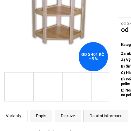
od 5 
od
Měrn
cena:
Kateg
Záru
OD 5 401 KČ
–5 %
A) Vý
B) Ší
C) Hl
D) Po
polic
:
E) No
na pol
Varianty
Popis
Diskuze
Ostatní informace