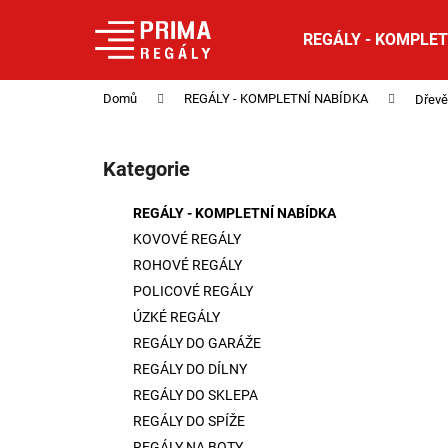
K
Přejít
na
o
REGÁLY - KOMPLET
obsah
Zpět
Zpět
š
do
do
í
Domů
REGÁLY - KOMPLETNÍ NABÍDKA
Dřevě
obchodu
obchodu
k
P
o
Kategorie
Přeskočit
s
kategorie
t
REGÁLY - KOMPLETNÍ NABÍDKA
r
KOVOVÉ REGÁLY
a
ROHOVÉ REGÁLY
n
POLICOVÉ REGÁLY
n
ÚZKÉ REGÁLY
í
REGÁLY DO GARÁŽE
p
REGÁLY DO DÍLNY
a
REGÁLY DO SKLEPA
n
REGÁLY DO SPÍŽE
e
REGÁLY NA BOTY