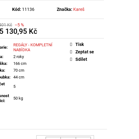
Kód:
11136
Značka:
Kareš
401 Kč
–5 %
5 130,95 Kč
á
Tisk
REGÁLY - KOMPLETNÍ
orie
:
NABÍDKA
Zeptat se
ka
:
2 roky
Sdílet
ška
:
166 cm
řka
:
70 cm
oubka
:
44 cm
čet
5
snost
50 kg
ici
: