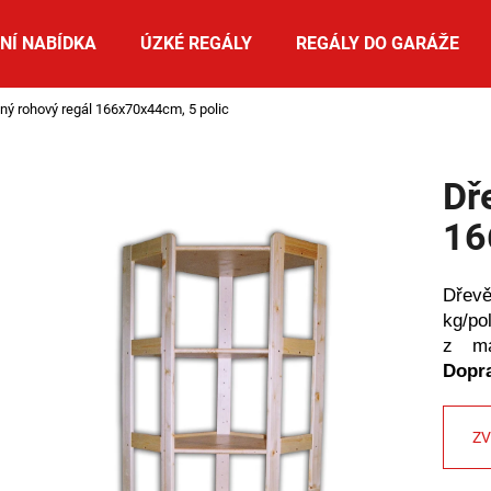
NÍ NABÍDKA
ÚZKÉ REGÁLY
REGÁLY DO GARÁŽE
ný rohový regál 166x70x44cm, 5 polic
Co potřebujete najít?
Dř
HLEDAT
16
Dřevě
Doporučujeme
kg/pol
z ma
Dopr
ZV