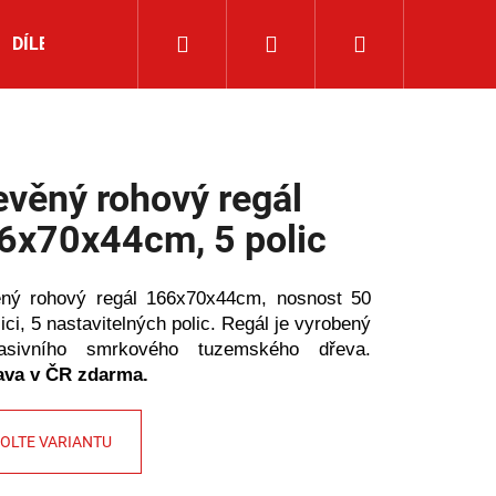
Hledat
Přihlášení
Nákupní
DÍLENSKÉ NÁŘADÍ
ROHOVÉ REGÁLY
NOVINKY
košík
evěný rohový regál
6x70x44cm, 5 polic
ný rohový regál 166x70x44cm, nosnost 50
ici, 5 nastavitelných polic. Regál je vyrobený
sivního smrkového tuzemského dřeva.
ava v ČR zdarma.
OLTE VARIANTU