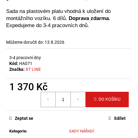
č
u
Sada na plastovém platu vhodná k uložení do
j
montážního vozíku. 6 dílů.
Doprava zdarma.
e
Expedujeme do 3-4 pracovních dnů.
m
e
Můžeme doručit do:
13.8.2026
3-4 pracovní dny
Kód:
HA071
Značka:
XT LINE
1 370 Kč
Měrná
DO KOŠÍKU
cena:
Zeptat se
Sdílet
Kategorie
:
SADY NÁŘADÍ