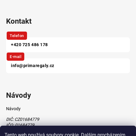
Kontakt
Telefon
+420 725 486 178
E-mail
info@primaregaly.cz
Návody
Návody
DIČ: CZ01684779
IČO: 01684779
Tento web používá soubory cookie. Dalším procházením