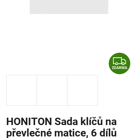
a
j
í
t
?
Z
ZDARMA
D
HLEDAT
A
R
D
o
M
p
o
HONITON Sada klíčů na
A
r
převlečné matice, 6 dílů
u