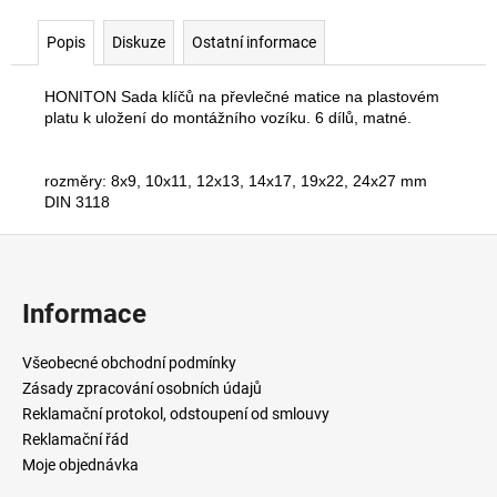
Popis
Diskuze
Ostatní informace
HONITON Sada klíčů na převlečné matice na plastovém
platu k uložení do montážního vozíku. 6 dílů, matné.
rozměry: 8x9, 10x11, 12x13, 14x17, 19x22, 24x27 mm
DIN 3118
Z
á
p
Informace
a
t
Všeobecné obchodní podmínky
í
Zásady zpracování osobních údajů
Reklamační protokol, odstoupení od smlouvy
Reklamační řád
Moje objednávka