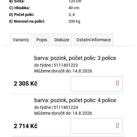
B) Šířka
:
120 cm
C) Hloubka
:
40 cm
D) Počet polic
:
3, 4
E) Nosnost na polici
:
200 kg
Varianty
Popis
Diskuze
Ostatní informace
barva: pozink, počet polic: 3 police
do týdne
| 5111401223
Můžeme doručit do:
14.8.2026
DO
2 305 Kč
KOŠÍ
barva: pozink, počet polic: 4 police
do týdne
| 5111401224
Můžeme doručit do:
14.8.2026
DO
2 714 Kč
KOŠÍ