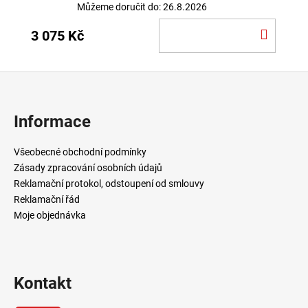
Můžeme doručit do:
26.8.2026
DO
3 075 Kč
KOŠÍ
Z
á
p
Informace
a
t
Všeobecné obchodní podmínky
í
Zásady zpracování osobních údajů
Reklamační protokol, odstoupení od smlouvy
Reklamační řád
Moje objednávka
Kontakt