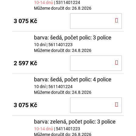
10-14 dnů
| 5311401224
Můžeme doručit do:
26.8.2026
DO
3 075 Kč
KOŠÍ
barva: šedá, počet polic: 3 police
10 dní
| 5611401223
Můžeme doručit do:
24.8.2026
DO
2 597 Kč
KOŠÍ
barva: šedá, počet polic: 4 police
10 dní
| 5611401224
Můžeme doručit do:
24.8.2026
DO
3 075 Kč
KOŠÍ
barva: zelená, počet polic: 3 police
10-14 dnů
| 5411401223
Můžeme doručit do:
26.8.2026