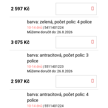
DO
2 597 Kč
KOŠÍ
barva: zelená, počet polic: 4 police
10-14 dnů
| 5411401224
Můžeme doručit do:
26.8.2026
DO
3 075 Kč
KOŠÍ
barva: antracitová, počet polic: 3
police
10-14 dnů
| 5511401223
Můžeme doručit do:
26.8.2026
DO
2 597 Kč
KOŠÍ
barva: antracitová, počet polic: 4
police
10-14 dnů
| 5511401224