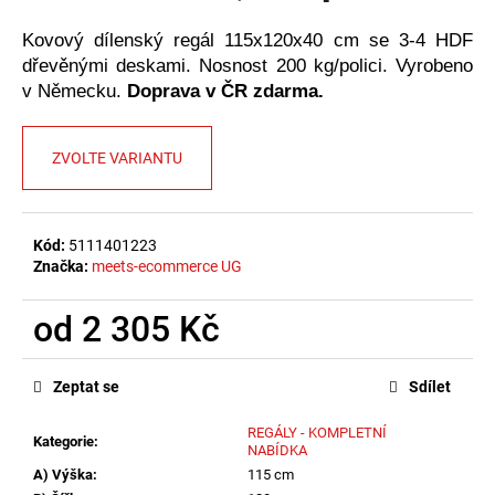
č
u
Kovový dílenský regál 115x120x40 cm se 3-4 HDF
j
dřevěnými deskami. Nosnost 200 kg/polici. Vyrobeno
e
v Německu.
Doprava v ČR zdarma.
m
e
ZVOLTE VARIANTU
Kód:
5111401223
Značka:
meets-ecommerce UG
od
2 305 Kč
Měrná
cena:
Zeptat se
Sdílet
REGÁLY - KOMPLETNÍ
Kategorie
:
NABÍDKA
A) Výška
:
115 cm