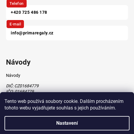
Telefon
+420 725 486 178
E-mail
info@primaregaly.cz
Návody
Návody
DIČ: CZ01684779
IČO: 01684779
Tento web používá soubory cookie. Dalším procházením
tohoto webu vyjadřujete souhlas s jejich používáním.
Vytvořil Shoptet
Nastavení
vytvořil
Štefan Mazáň