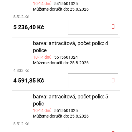
10-14 dnů
| 5415601325
Můžeme doručit do:
25.8.2026
5 512 Kč
DO
5 236,40 Kč
KOŠÍ
barva: antracitová, počet polic: 4
police
10-14 dnů
| 5515601324
Můžeme doručit do:
25.8.2026
4 833 Kč
DO
4 591,35 Kč
KOŠÍ
barva: antracitová, počet polic: 5
polic
10-14 dnů
| 5515601325
Můžeme doručit do:
25.8.2026
5 512 Kč