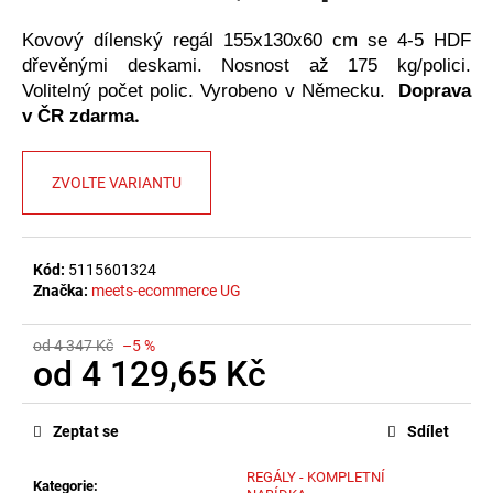
č
u
Kovový dílenský regál 155x130x60 cm se 4-5 HDF
j
dřevěnými deskami. Nosnost až 175 kg/polici.
e
Volitelný počet polic. Vyrobeno v Německu.
Doprava
m
.
v ČR zdarma
e
ZVOLTE VARIANTU
Kód:
5115601324
Značka:
meets-ecommerce UG
od 4 347 Kč
–5 %
od
4 129,65 Kč
Měrná
cena:
Zeptat se
Sdílet
REGÁLY - KOMPLETNÍ
Kategorie
: