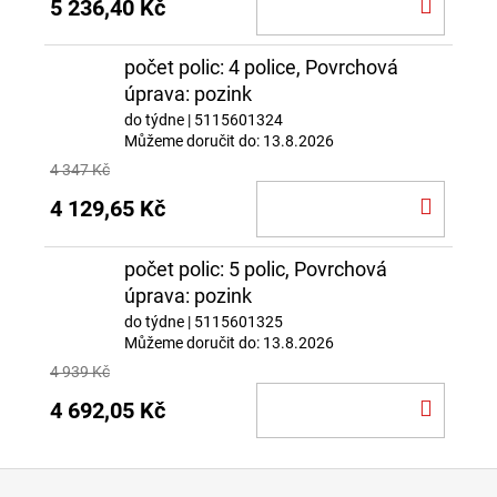
DO
5 236,40 Kč
KOŠÍ
počet polic: 4 police, Povrchová
úprava: pozink
do týdne
| 5115601324
Můžeme doručit do:
13.8.2026
4 347 Kč
DO
4 129,65 Kč
KOŠÍ
počet polic: 5 polic, Povrchová
úprava: pozink
do týdne
| 5115601325
Můžeme doručit do:
13.8.2026
4 939 Kč
DO
4 692,05 Kč
KOŠÍ
Z