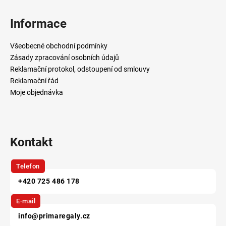
á
p
Informace
a
t
Všeobecné obchodní podmínky
í
Zásady zpracování osobních údajů
Reklamační protokol, odstoupení od smlouvy
Reklamační řád
Moje objednávka
Kontakt
Telefon
+420 725 486 178
E-mail
info@primaregaly.cz