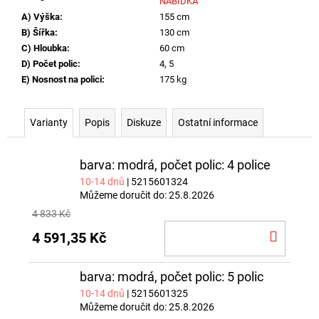
NABÍDKA
A) Výška
:
155 cm
B) Šířka
:
130 cm
C) Hloubka
:
60 cm
D) Počet polic
:
4, 5
E) Nosnost na polici
:
175 kg
Varianty
Popis
Diskuze
Ostatní informace
barva: modrá, počet polic: 4 police
10-14 dnů
| 5215601324
Můžeme doručit do:
25.8.2026
4 833 Kč
DO
4 591,35 Kč
KOŠÍ
barva: modrá, počet polic: 5 polic
10-14 dnů
| 5215601325
Můžeme doručit do:
25.8.2026