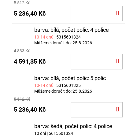
5 512 Kč
DO
5 236,40 Kč
KOŠÍ
barva: bílá, počet polic: 4 police
10-14 dnů
| 5315601324
Můžeme doručit do:
25.8.2026
4 833 Kč
DO
4 591,35 Kč
KOŠÍ
barva: bílá, počet polic: 5 polic
10-14 dnů
| 5315601325
Můžeme doručit do:
25.8.2026
5 512 Kč
DO
5 236,40 Kč
KOŠÍ
barva: šedá, počet polic: 4 police
10 dní
| 5615601324