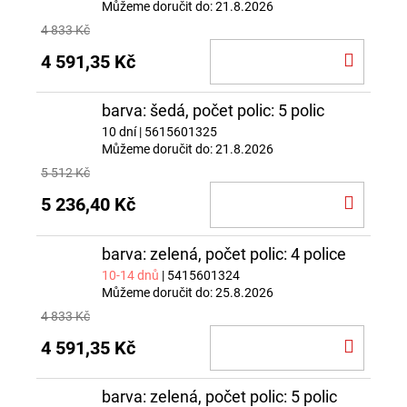
Můžeme doručit do:
21.8.2026
4 833 Kč
DO
4 591,35 Kč
KOŠÍ
barva: šedá, počet polic: 5 polic
10 dní
| 5615601325
Můžeme doručit do:
21.8.2026
5 512 Kč
DO
5 236,40 Kč
KOŠÍ
barva: zelená, počet polic: 4 police
10-14 dnů
| 5415601324
Můžeme doručit do:
25.8.2026
4 833 Kč
DO
4 591,35 Kč
KOŠÍ
barva: zelená, počet polic: 5 polic