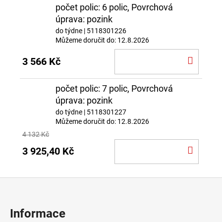
počet polic: 6 polic, Povrchová
úprava: pozink
do týdne
| 5118301226
Můžeme doručit do:
12.8.2026
DO
3 566 Kč
KOŠÍ
počet polic: 7 polic, Povrchová
úprava: pozink
do týdne
| 5118301227
Můžeme doručit do:
12.8.2026
4 132 Kč
DO
3 925,40 Kč
KOŠÍ
Z
á
p
Informace