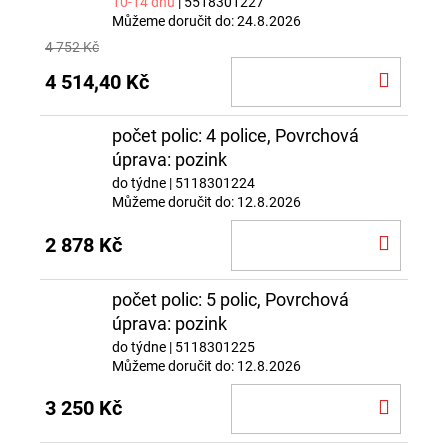
10-14 dnů
| 5518301227
Můžeme doručit do:
24.8.2026
4 752 Kč
DO
4 514,40 Kč
KOŠÍ
počet polic: 4 police, Povrchová
úprava: pozink
do týdne
| 5118301224
Můžeme doručit do:
12.8.2026
DO
2 878 Kč
KOŠÍ
počet polic: 5 polic, Povrchová
úprava: pozink
do týdne
| 5118301225
Můžeme doručit do:
12.8.2026
DO
3 250 Kč
KOŠÍ