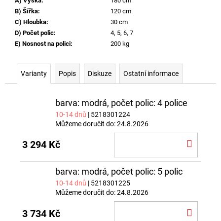
A) Výška
:
180 cm
B) Šířka
:
120 cm
C) Hloubka
:
30 cm
D) Počet polic
:
4, 5, 6, 7
E) Nosnost na polici
:
200 kg
Varianty
Popis
Diskuze
Ostatní informace
barva: modrá, počet polic: 4 police
10-14 dnů
| 5218301224
Můžeme doručit do:
24.8.2026
DO
3 294 Kč
KOŠÍ
barva: modrá, počet polic: 5 polic
10-14 dnů
| 5218301225
Můžeme doručit do:
24.8.2026
DO
3 734 Kč