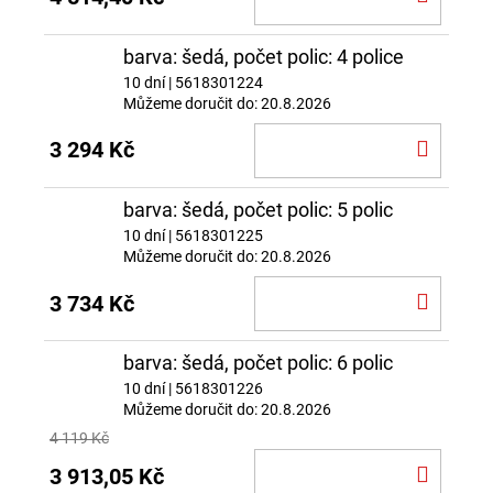
KOŠÍ
barva: šedá, počet polic: 4 police
10 dní
| 5618301224
Můžeme doručit do:
20.8.2026
DO
3 294 Kč
KOŠÍ
barva: šedá, počet polic: 5 polic
10 dní
| 5618301225
Můžeme doručit do:
20.8.2026
DO
3 734 Kč
KOŠÍ
barva: šedá, počet polic: 6 polic
10 dní
| 5618301226
Můžeme doručit do:
20.8.2026
4 119 Kč
DO
3 913,05 Kč