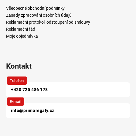
a
t
Všeobecné obchodní podmínky
í
Zásady zpracování osobních údajů
Reklamační protokol, odstoupení od smlouvy
Reklamační řád
Moje objednávka
Kontakt
Telefon
+420 725 486 178
E-mail
info@primaregaly.cz