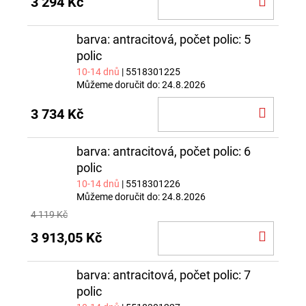
3 294 Kč
KOŠÍ
barva: antracitová, počet polic: 5
polic
10-14 dnů
| 5518301225
Můžeme doručit do:
24.8.2026
DO
3 734 Kč
KOŠÍ
barva: antracitová, počet polic: 6
polic
10-14 dnů
| 5518301226
Můžeme doručit do:
24.8.2026
4 119 Kč
DO
3 913,05 Kč
KOŠÍ
barva: antracitová, počet polic: 7
polic