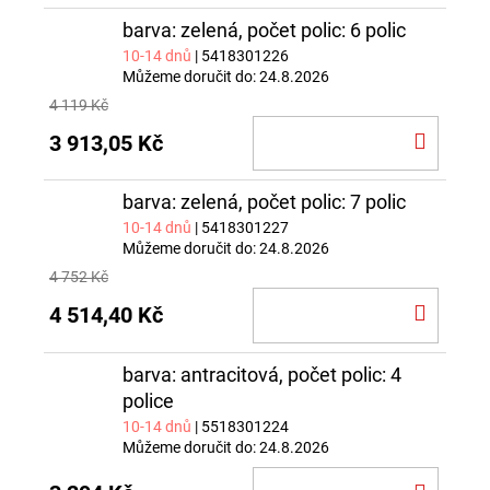
barva: zelená, počet polic: 6 polic
10-14 dnů
| 5418301226
Můžeme doručit do:
24.8.2026
4 119 Kč
DO
3 913,05 Kč
KOŠÍ
barva: zelená, počet polic: 7 polic
10-14 dnů
| 5418301227
Můžeme doručit do:
24.8.2026
4 752 Kč
DO
4 514,40 Kč
KOŠÍ
barva: antracitová, počet polic: 4
police
10-14 dnů
| 5518301224
Můžeme doručit do:
24.8.2026
DO