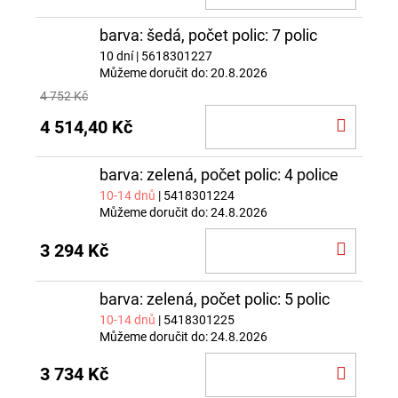
KOŠÍ
barva: šedá, počet polic: 7 polic
10 dní
| 5618301227
Můžeme doručit do:
20.8.2026
4 752 Kč
DO
4 514,40 Kč
KOŠÍ
barva: zelená, počet polic: 4 police
10-14 dnů
| 5418301224
Můžeme doručit do:
24.8.2026
DO
3 294 Kč
KOŠÍ
barva: zelená, počet polic: 5 polic
10-14 dnů
| 5418301225
Můžeme doručit do:
24.8.2026
DO
3 734 Kč
KOŠÍ