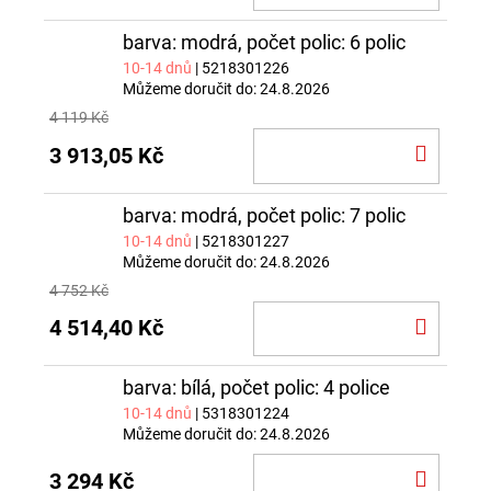
KOŠÍ
barva: modrá, počet polic: 6 polic
10-14 dnů
| 5218301226
Můžeme doručit do:
24.8.2026
4 119 Kč
DO
3 913,05 Kč
KOŠÍ
barva: modrá, počet polic: 7 polic
10-14 dnů
| 5218301227
Můžeme doručit do:
24.8.2026
4 752 Kč
DO
4 514,40 Kč
KOŠÍ
barva: bílá, počet polic: 4 police
10-14 dnů
| 5318301224
Můžeme doručit do:
24.8.2026
DO
3 294 Kč