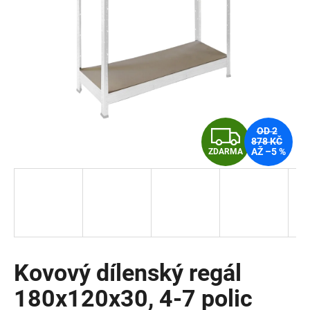
a
j
í
t
?
Z
OD 2
878 KČ
AŽ –5 %
ZDARMA
D
HLEDAT
A
R
D
o
M
p
o
Kovový dílenský regál
A
r
180x120x30, 4-7 polic
u