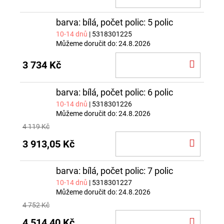
KOŠÍ
barva: bílá, počet polic: 5 polic
10-14 dnů
| 5318301225
Můžeme doručit do:
24.8.2026
DO
3 734 Kč
KOŠÍ
barva: bílá, počet polic: 6 polic
10-14 dnů
| 5318301226
Můžeme doručit do:
24.8.2026
4 119 Kč
DO
3 913,05 Kč
KOŠÍ
barva: bílá, počet polic: 7 polic
10-14 dnů
| 5318301227
Můžeme doručit do:
24.8.2026
4 752 Kč
DO
4 514,40 Kč