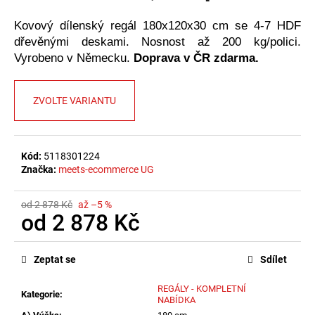
č
u
Kovový dílenský regál 180x120x30 cm se 4-7 HDF
j
dřevěnými deskami. Nosnost až 200 kg/polici.
e
Vyrobeno v Německu.
Doprava v ČR zdarma.
m
e
ZVOLTE VARIANTU
Kód:
5118301224
Značka:
meets-ecommerce UG
od 2 878 Kč
až –5 %
od
2 878 Kč
Měrná
cena:
Zeptat se
Sdílet
REGÁLY - KOMPLETNÍ
Kategorie
:
NABÍDKA