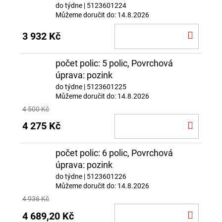
do týdne
| 5123601224
Můžeme doručit do:
14.8.2026
DO
3 932 Kč
KOŠÍ
počet polic: 5 polic, Povrchová
úprava: pozink
do týdne
| 5123601225
Můžeme doručit do:
14.8.2026
4 500 Kč
DO
4 275 Kč
KOŠÍ
počet polic: 6 polic, Povrchová
úprava: pozink
do týdne
| 5123601226
Můžeme doručit do:
14.8.2026
4 936 Kč
DO
4 689,20 Kč