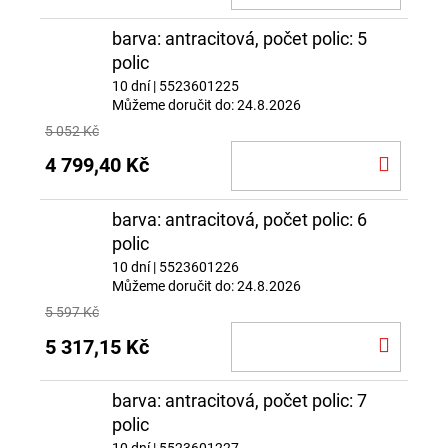
KOŠÍ
barva: antracitová, počet polic: 5
polic
10 dní
| 5523601225
Můžeme doručit do:
24.8.2026
5 052 Kč
DO
4 799,40 Kč
KOŠÍ
barva: antracitová, počet polic: 6
polic
10 dní
| 5523601226
Můžeme doručit do:
24.8.2026
5 597 Kč
DO
5 317,15 Kč
KOŠÍ
barva: antracitová, počet polic: 7
polic