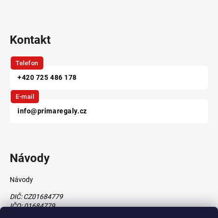
Kontakt
Telefon
+420 725 486 178
E-mail
info@primaregaly.cz
Návody
Návody
DIČ: CZ01684779
IČO: 01684779