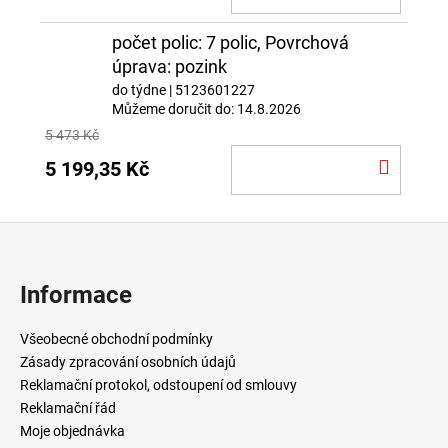
KOŠÍ
počet polic: 7 polic, Povrchová
úprava: pozink
do týdne
| 5123601227
Můžeme doručit do:
14.8.2026
5 473 Kč
DO
5 199,35 Kč
KOŠÍ
Z
á
p
Informace
a
t
Všeobecné obchodní podmínky
í
Zásady zpracování osobních údajů
Reklamační protokol, odstoupení od smlouvy
Reklamační řád
Moje objednávka