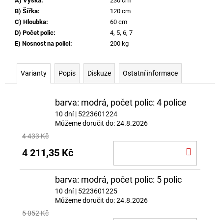
A) Výška
:
230 cm
B) Šířka
:
120 cm
C) Hloubka
:
60 cm
D) Počet polic
:
4, 5, 6, 7
E) Nosnost na polici
:
200 kg
Varianty
Popis
Diskuze
Ostatní informace
barva: modrá, počet polic: 4 police
10 dní
| 5223601224
Můžeme doručit do:
24.8.2026
4 433 Kč
DO
4 211,35 Kč
KOŠÍ
barva: modrá, počet polic: 5 polic
10 dní
| 5223601225
Můžeme doručit do:
24.8.2026
5 052 Kč