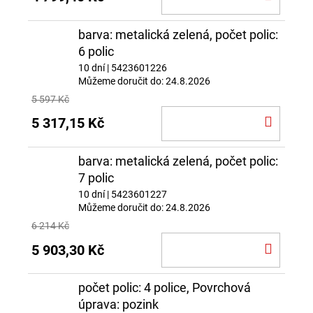
KOŠÍ
barva: metalická zelená, počet polic:
6 polic
10 dní
| 5423601226
Můžeme doručit do:
24.8.2026
5 597 Kč
DO
5 317,15 Kč
KOŠÍ
barva: metalická zelená, počet polic:
7 polic
10 dní
| 5423601227
Můžeme doručit do:
24.8.2026
6 214 Kč
DO
5 903,30 Kč
KOŠÍ
počet polic: 4 police, Povrchová
úprava: pozink