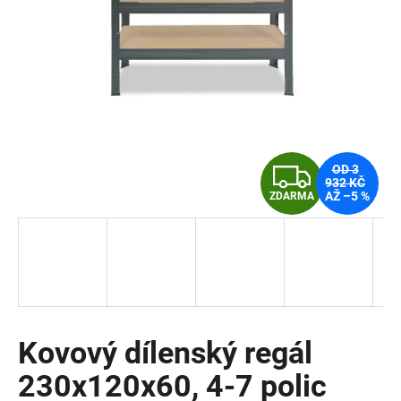
a
j
í
t
?
Z
OD 3
932 KČ
AŽ –5 %
ZDARMA
D
HLEDAT
A
R
D
o
M
p
o
Kovový dílenský regál
A
r
230x120x60, 4-7 polic
u