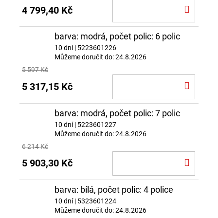
DO
4 799,40 Kč
KOŠÍ
barva: modrá, počet polic: 6 polic
10 dní
| 5223601226
Můžeme doručit do:
24.8.2026
5 597 Kč
DO
5 317,15 Kč
KOŠÍ
barva: modrá, počet polic: 7 polic
10 dní
| 5223601227
Můžeme doručit do:
24.8.2026
6 214 Kč
DO
5 903,30 Kč
KOŠÍ
barva: bílá, počet polic: 4 police
10 dní
| 5323601224
Můžeme doručit do:
24.8.2026