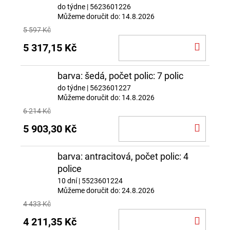
do týdne
| 5623601226
Můžeme doručit do:
14.8.2026
5 597 Kč
DO
5 317,15 Kč
KOŠÍ
barva: šedá, počet polic: 7 polic
do týdne
| 5623601227
Můžeme doručit do:
14.8.2026
6 214 Kč
DO
5 903,30 Kč
KOŠÍ
barva: antracitová, počet polic: 4
police
10 dní
| 5523601224
Můžeme doručit do:
24.8.2026
4 433 Kč
DO
4 211,35 Kč