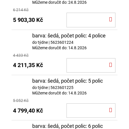
Můžeme doručit do:
24.8.2026
6 214 Kč
DO
5 903,30 Kč
KOŠÍ
barva: šedá, počet polic: 4 police
do týdne
| 5623601224
Můžeme doručit do:
14.8.2026
4 433 Kč
DO
4 211,35 Kč
KOŠÍ
barva: šedá, počet polic: 5 polic
do týdne
| 5623601225
Můžeme doručit do:
14.8.2026
5 052 Kč
DO
4 799,40 Kč
KOŠÍ
barva: šedá, počet polic: 6 polic