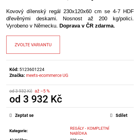
č
u
Kovový dílenský regál 230x120x60 cm se 4-7 HDF
j
dřevěnými deskami. Nosnost až 200 kg/polici.
e
Vyrobeno v Německu.
Doprava v ČR zdarma.
m
e
ZVOLTE VARIANTU
Kód:
5123601224
Značka:
meets-ecommerce UG
od 3 932 Kč
až –5 %
od
3 932 Kč
Měrná
cena:
Zeptat se
Sdílet
REGÁLY - KOMPLETNÍ
Kategorie
:
NABÍDKA