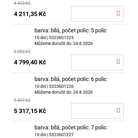
4 433 Kč
DO
4 211,35 Kč
KOŠÍ
barva: bílá, počet polic: 5 polic
10 dní
| 5323601225
Můžeme doručit do:
24.8.2026
5 052 Kč
DO
4 799,40 Kč
KOŠÍ
barva: bílá, počet polic: 6 polic
10 dní
| 5323601226
Můžeme doručit do:
24.8.2026
5 597 Kč
DO
5 317,15 Kč
KOŠÍ
barva: bílá, počet polic: 7 polic
10 dní
| 5323601227