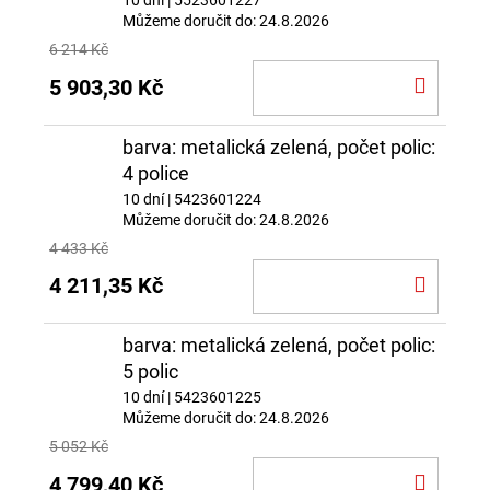
10 dní
| 5523601227
Můžeme doručit do:
24.8.2026
6 214 Kč
DO
5 903,30 Kč
KOŠÍ
barva: metalická zelená, počet polic:
4 police
10 dní
| 5423601224
Můžeme doručit do:
24.8.2026
4 433 Kč
DO
4 211,35 Kč
KOŠÍ
barva: metalická zelená, počet polic:
5 polic
10 dní
| 5423601225
Můžeme doručit do:
24.8.2026
5 052 Kč
DO
4 799,40 Kč