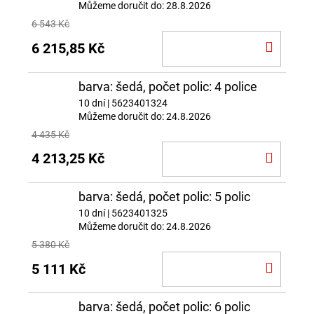
Můžeme doručit do:
28.8.2026
6 543 Kč
DO
6 215,85 Kč
KOŠÍ
barva: šedá, počet polic: 4 police
10 dní
| 5623401324
Můžeme doručit do:
24.8.2026
4 435 Kč
DO
4 213,25 Kč
KOŠÍ
barva: šedá, počet polic: 5 polic
10 dní
| 5623401325
Můžeme doručit do:
24.8.2026
5 380 Kč
DO
5 111 Kč
KOŠÍ
barva: šedá, počet polic: 6 polic