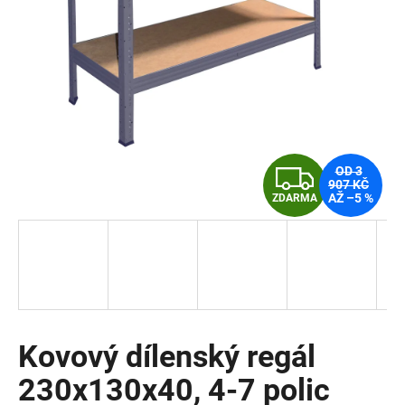
a
j
í
t
?
Z
OD 3
907 KČ
AŽ –5 %
ZDARMA
D
HLEDAT
A
R
D
o
M
p
o
Kovový dílenský regál
A
r
230x130x40, 4-7 polic
u