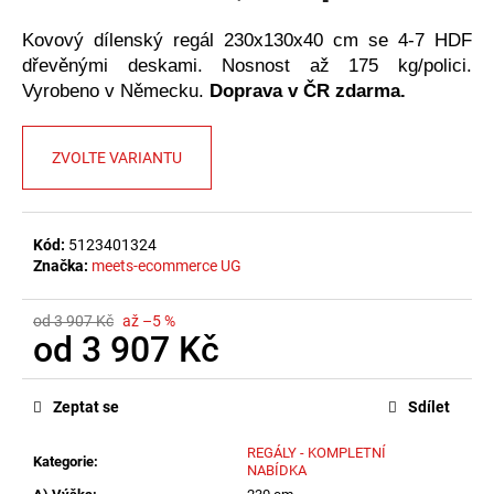
č
u
Kovový dílenský regál 230x130x40 cm se 4-7 HDF
j
dřevěnými deskami. Nosnost až 175 kg/polici.
e
Vyrobeno v Německu.
Doprava v ČR zdarma.
m
e
ZVOLTE VARIANTU
Kód:
5123401324
Značka:
meets-ecommerce UG
od 3 907 Kč
až –5 %
od
3 907 Kč
Měrná
cena:
Zeptat se
Sdílet
REGÁLY - KOMPLETNÍ
Kategorie
:
NABÍDKA