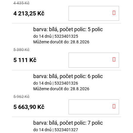
4 435 Kč
DO
4 213,25 Kč
KOŠÍ
barva: bílá, počet polic: 5 polic
do 14 dnů
| 5323401325
Můžeme doručit do:
28.8.2026
5 380 Kč
DO
5 111 Kč
KOŠÍ
barva: bílá, počet polic: 6 polic
do 14 dnů
| 5323401326
Můžeme doručit do:
28.8.2026
5 962 Kč
DO
5 663,90 Kč
KOŠÍ
barva: bílá, počet polic: 7 polic
do 14 dnů
| 5323401327