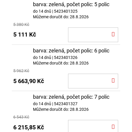
barva: zelená, počet polic: 5 polic
do 14 dnů
| 5423401325
Můžeme doručit do:
28.8.2026
5 380 Kč
DO
5 111 Kč
KOŠÍ
barva: zelená, počet polic: 6 polic
do 14 dnů
| 5423401326
Můžeme doručit do:
28.8.2026
5 962 Kč
DO
5 663,90 Kč
KOŠÍ
barva: zelená, počet polic: 7 polic
do 14 dnů
| 5423401327
Můžeme doručit do:
28.8.2026
6 543 Kč
DO
6 215,85 Kč