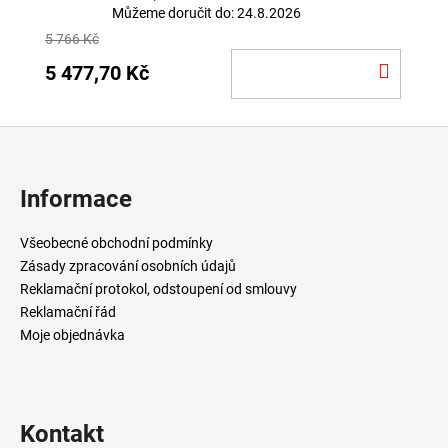
Můžeme doručit do:
24.8.2026
5 766 Kč
DO
5 477,70 Kč
KOŠÍ
Z
á
p
Informace
a
t
Všeobecné obchodní podmínky
í
Zásady zpracování osobních údajů
Reklamační protokol, odstoupení od smlouvy
Reklamační řád
Moje objednávka
Kontakt