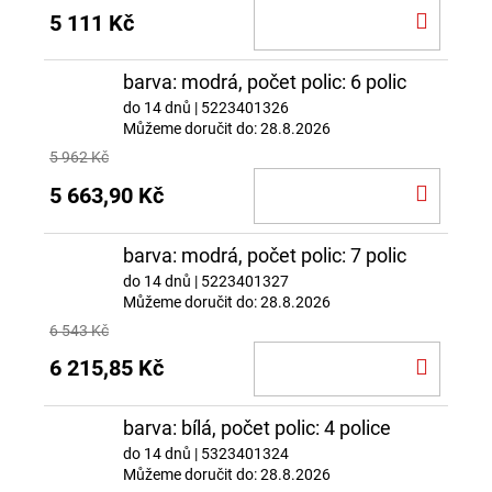
DO
5 111 Kč
KOŠÍ
barva: modrá, počet polic: 6 polic
do 14 dnů
| 5223401326
Můžeme doručit do:
28.8.2026
5 962 Kč
DO
5 663,90 Kč
KOŠÍ
barva: modrá, počet polic: 7 polic
do 14 dnů
| 5223401327
Můžeme doručit do:
28.8.2026
6 543 Kč
DO
6 215,85 Kč
KOŠÍ
barva: bílá, počet polic: 4 police
do 14 dnů
| 5323401324
Můžeme doručit do:
28.8.2026