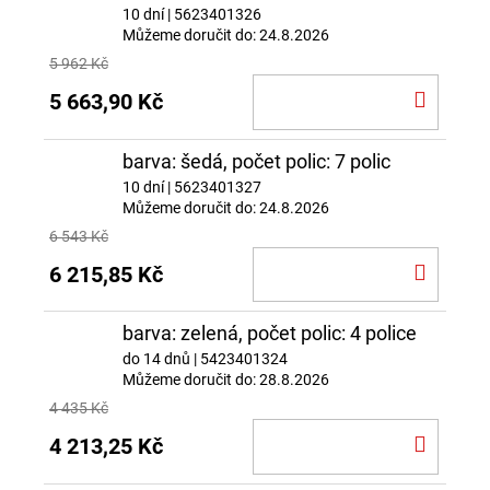
10 dní
| 5623401326
Můžeme doručit do:
24.8.2026
5 962 Kč
DO
5 663,90 Kč
KOŠÍ
barva: šedá, počet polic: 7 polic
10 dní
| 5623401327
Můžeme doručit do:
24.8.2026
6 543 Kč
DO
6 215,85 Kč
KOŠÍ
barva: zelená, počet polic: 4 police
do 14 dnů
| 5423401324
Můžeme doručit do:
28.8.2026
4 435 Kč
DO
4 213,25 Kč
KOŠÍ