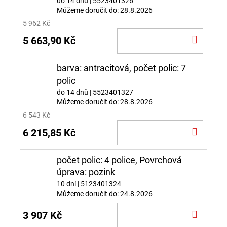
do 14 dnů
| 5523401326
Můžeme doručit do:
28.8.2026
5 962 Kč
DO
5 663,90 Kč
KOŠÍ
barva: antracitová, počet polic: 7
polic
do 14 dnů
| 5523401327
Můžeme doručit do:
28.8.2026
6 543 Kč
DO
6 215,85 Kč
KOŠÍ
počet polic: 4 police, Povrchová
úprava: pozink
10 dní
| 5123401324
Můžeme doručit do:
24.8.2026
DO
3 907 Kč