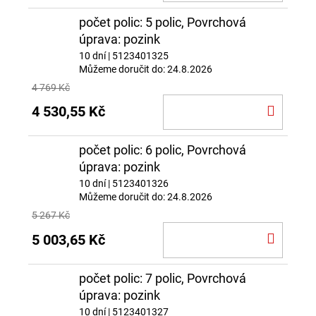
KOŠÍ
počet polic: 5 polic, Povrchová
úprava: pozink
10 dní
| 5123401325
Můžeme doručit do:
24.8.2026
4 769 Kč
DO
4 530,55 Kč
KOŠÍ
počet polic: 6 polic, Povrchová
úprava: pozink
10 dní
| 5123401326
Můžeme doručit do:
24.8.2026
5 267 Kč
DO
5 003,65 Kč
KOŠÍ
počet polic: 7 polic, Povrchová
úprava: pozink
10 dní
| 5123401327