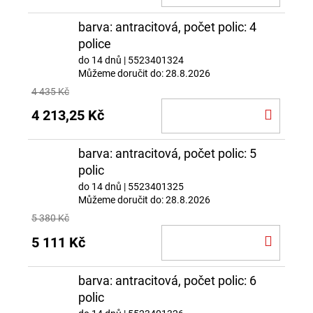
KOŠÍ
barva: antracitová, počet polic: 4
police
do 14 dnů
| 5523401324
Můžeme doručit do:
28.8.2026
4 435 Kč
DO
4 213,25 Kč
KOŠÍ
barva: antracitová, počet polic: 5
polic
do 14 dnů
| 5523401325
Můžeme doručit do:
28.8.2026
5 380 Kč
DO
5 111 Kč
KOŠÍ
barva: antracitová, počet polic: 6
polic