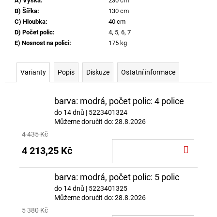
A) Výška
:
230 cm
B) Šířka
:
130 cm
C) Hloubka
:
40 cm
D) Počet polic
:
4, 5, 6, 7
E) Nosnost na polici
:
175 kg
Varianty
Popis
Diskuze
Ostatní informace
barva: modrá, počet polic: 4 police
do 14 dnů
| 5223401324
Můžeme doručit do:
28.8.2026
4 435 Kč
DO
4 213,25 Kč
KOŠÍ
barva: modrá, počet polic: 5 polic
do 14 dnů
| 5223401325
Můžeme doručit do:
28.8.2026
5 380 Kč