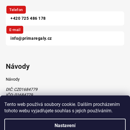
Telefon
+420 725 486 178
E-mail
info@primaregaly.cz
Návody
Návody
DIČ: CZ01684779
IČO: 01684779
Tento web používá soubory cookie. Dalším procházením
tohoto webu vyjadřujete souhlas s jejich používáním.
Vytvořil Shoptet
Nastavení
vytvořil
Štefan Mazáň