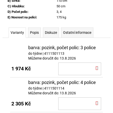
B) Šířka
:
110 cm
C) Hloubka
:
50 cm
D) Počet polic
:
3, 4
E) Nosnost na polici
:
175 kg
Varianty
Popis
Diskuze
Ostatní informace
barva: pozink, počet polic: 3 police
do týdne
| 4111501113
Můžeme doručit do:
13.8.2026
DO
1 974 Kč
KOŠÍ
barva: pozink, počet polic: 4 police
do týdne
| 4111501114
Můžeme doručit do:
13.8.2026
DO
2 305 Kč
KOŠÍ