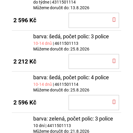
do týdne
| 4311501114
Můžeme doručit do:
13.8.2026
DO
2 596 Kč
KOŠÍ
barva: šedá, počet polic: 3 police
10-14 dnů
| 4611501113
Můžeme doručit do:
25.8.2026
DO
2 212 Kč
KOŠÍ
barva: šedá, počet polic: 4 police
10-14 dnů
| 4611501114
Můžeme doručit do:
25.8.2026
DO
2 596 Kč
KOŠÍ
barva: zelená, počet polic: 3 police
10 dní
| 4411501113
Můžeme doručit do:
21.8.2026