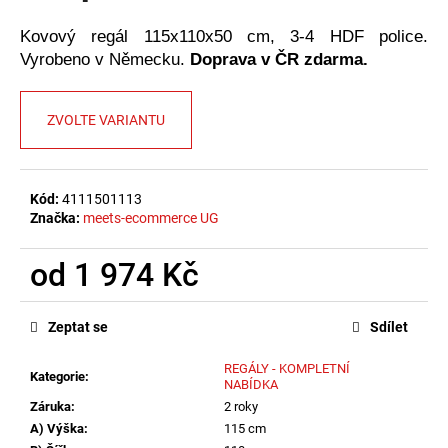
č
u
Kovový regál 115x110x50 cm, 3-4 HDF police.
j
Vyrobeno v Německu.
Doprava v ČR zdarma.
e
m
e
ZVOLTE VARIANTU
Kód:
4111501113
Značka:
meets-ecommerce UG
od
1 974 Kč
Měrná
cena:
Zeptat se
Sdílet
REGÁLY - KOMPLETNÍ
Kategorie
:
NABÍDKA
Záruka
:
2 roky
A) Výška
:
115 cm