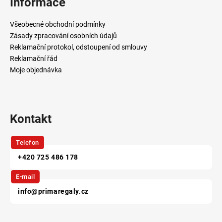
Informace
a
t
Všeobecné obchodní podmínky
í
Zásady zpracování osobních údajů
Reklamační protokol, odstoupení od smlouvy
Reklamační řád
Moje objednávka
Kontakt
Telefon
+420 725 486 178
E-mail
info@primaregaly.cz