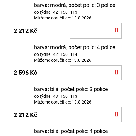
barva: modrá, počet polic: 3 police
do týdne
| 4211501113
Můžeme doručit do:
13.8.2026
DO
2 212 Kč
KOŠÍ
barva: modrá, počet polic: 4 police
do týdne
| 4211501114
Můžeme doručit do:
13.8.2026
DO
2 596 Kč
KOŠÍ
barva: bílá, počet polic: 3 police
do týdne
| 4311501113
Můžeme doručit do:
13.8.2026
DO
2 212 Kč
KOŠÍ
barva: bílá, počet polic: 4 police