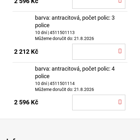
2 596 Kč
KOŠÍ
barva: antracitová, počet polic: 3
police
10 dní
| 4511501113
Můžeme doručit do:
21.8.2026
DO
2 212 Kč
KOŠÍ
barva: antracitová, počet polic: 4
police
10 dní
| 4511501114
Můžeme doručit do:
21.8.2026
DO
2 596 Kč
KOŠÍ
Z
á
p