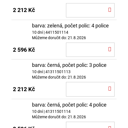
DO
2 212 Kč
KOŠÍ
barva: zelená, počet polic: 4 police
10 dní
| 4411501114
Můžeme doručit do:
21.8.2026
DO
2 596 Kč
KOŠÍ
barva: černá, počet polic: 3 police
10 dní
| 41311501113
Můžeme doručit do:
21.8.2026
DO
2 212 Kč
KOŠÍ
barva: černá, počet polic: 4 police
10 dní
| 41311501114
Můžeme doručit do:
21.8.2026
DO