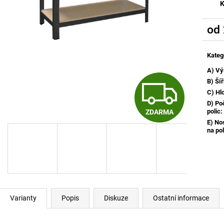
K
od
Měrn
cena:
Kateg
A) Vý
Z
B) Ší
C) Hl
D) Po
polic
:
ZDARMA
D
E) No
na pol
A
R
Varianty
Popis
Diskuze
Ostatní informace