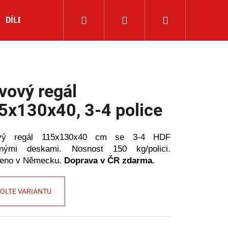
Hledat
Přihlášení
Nákupní
DÍLENSKÉ NÁŘADÍ
ROHOVÉ REGÁLY
NOVINKY
košík
vový regál
5x130x40, 3-4 police
vý regál 115x130x40 cm se 3-4 HDF
ěnými deskami. Nosnost 150 kg/polici.
beno v Německu.
Doprava v ČR zdarma.
OLTE VARIANTU