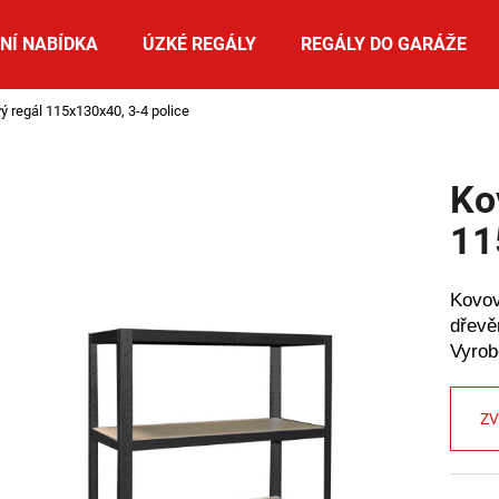
NÍ NABÍDKA
ÚZKÉ REGÁLY
REGÁLY DO GARÁŽE
ý regál 115x130x40, 3-4 police
Co potřebujete najít?
Ko
HLEDAT
11
Kovo
Doporučujeme
dřev
Vyro
ZV