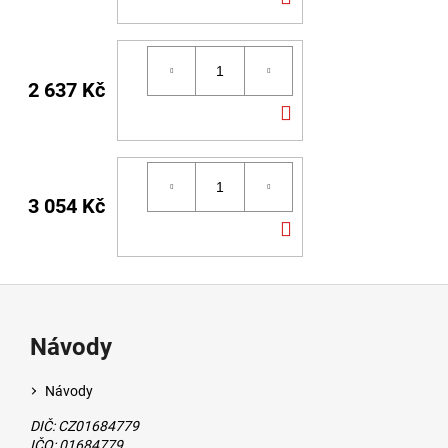
KOŠÍKU
2 637 Kč
DO
KOŠÍKU
3 054 Kč
DO
KOŠÍKU
Návody
Návody
DIČ: CZ01684779
IČO: 01684779