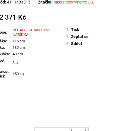
ód:
4111401313
Značka:
meets-ecommerce UG
2 371 Kč
á
Tisk
REGÁLY - KOMPLETNÍ
orie
:
NABÍDKA
Zeptat se
ška
:
115 cm
Sdílet
řka
:
130 cm
oubka
:
40 cm
čet
3, 4
snost
150 kg
ici
: