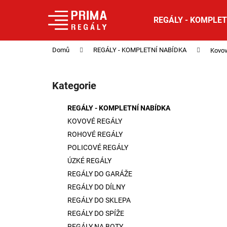
K
Přejít
na
o
REGÁLY - KOMPLET
obsah
Zpět
Zpět
š
do
do
í
Domů
REGÁLY - KOMPLETNÍ NABÍDKA
Kovov
obchodu
obchodu
k
P
o
Kategorie
Přeskočit
s
kategorie
t
REGÁLY - KOMPLETNÍ NABÍDKA
r
KOVOVÉ REGÁLY
a
ROHOVÉ REGÁLY
n
POLICOVÉ REGÁLY
n
ÚZKÉ REGÁLY
í
REGÁLY DO GARÁŽE
p
REGÁLY DO DÍLNY
a
REGÁLY DO SKLEPA
n
REGÁLY DO SPÍŽE
e
REGÁLY NA BOTY