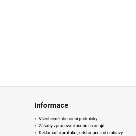
Z
á
Informace
p
a
Všeobecné obchodní podmínky
t
Zásady zpracování osobních údajů
í
Reklamační protokol, odstoupení od smlouvy