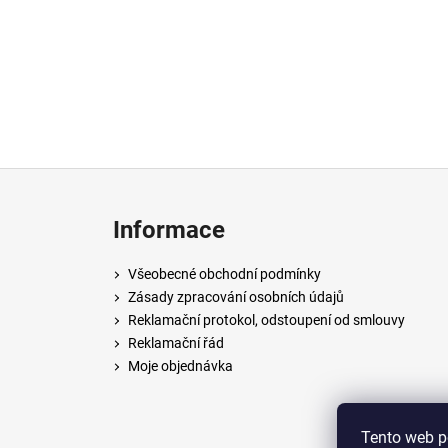
Z
á
Informace
p
a
Všeobecné obchodní podmínky
t
Zásady zpracování osobních údajů
í
Reklamační protokol, odstoupení od smlouvy
Reklamační řád
Moje objednávka
Tento web p