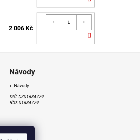
KOŠÍKU
2 006 Kč
DO
KOŠÍKU
Návody
Návody
DIČ: CZ01684779
IČO: 01684779