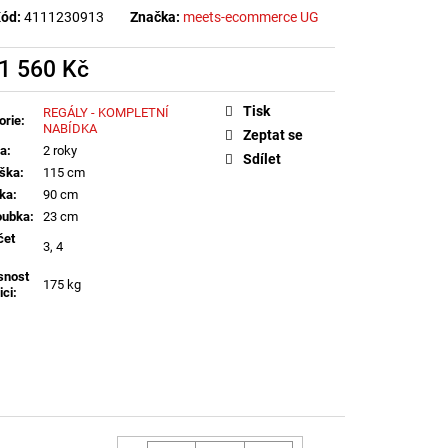
ód:
4111230913
Značka:
meets-ecommerce UG
1 560 Kč
á
Tisk
REGÁLY - KOMPLETNÍ
orie
:
NABÍDKA
Zeptat se
ka
:
2 roky
Sdílet
ška
:
115 cm
řka
:
90 cm
oubka
:
23 cm
čet
3, 4
snost
175 kg
ici
: