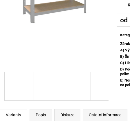
K
od
Měrn
cena:
Kateg
Záru
A) Vý
B) Ší
C) Hl
D) Po
polic
:
E) No
na pol
Varianty
Popis
Diskuze
Ostatní informace