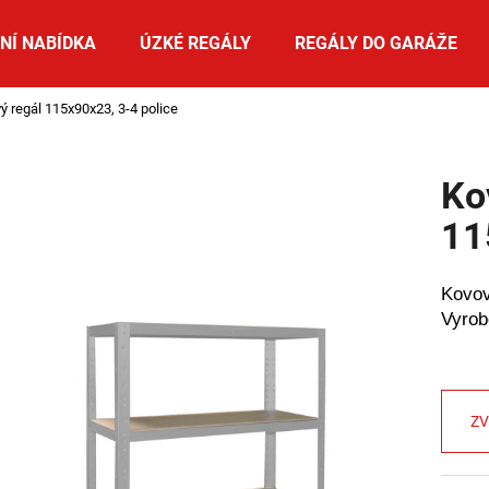
NÍ NABÍDKA
ÚZKÉ REGÁLY
REGÁLY DO GARÁŽE
ý regál 115x90x23, 3-4 police
Co potřebujete najít?
Ko
HLEDAT
11
Kovo
Doporučujeme
Vyro
ZV