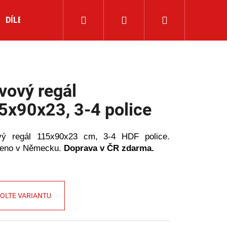
Hledat
Přihlášení
Nákupní
DÍLENSKÉ NÁŘADÍ
ROHOVÉ REGÁLY
NOVINKY
košík
vový regál
5x90x23, 3-4 police
vý regál 115x90x23 cm, 3-4 HDF police.
beno v Německu.
Doprava v ČR zdarma.
OLTE VARIANTU