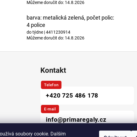
Můžeme doručit do:
14.8.2026
barva: metalická zelená, počet polic:
4 police
do týdne
| 4411230914
Můžeme doručit do:
14.8.2026
Kontakt
Telefon
+420 725 486 178
E-mail
info@primaregaly.cz
oužívá soubory cookie. Dalším