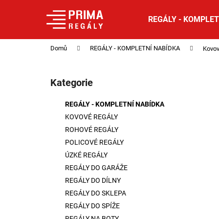
K
Přejít
na
o
REGÁLY - KOMPLET
obsah
Zpět
Zpět
š
do
do
í
Domů
REGÁLY - KOMPLETNÍ NABÍDKA
Kovov
obchodu
obchodu
k
P
o
Kategorie
Přeskočit
s
kategorie
t
REGÁLY - KOMPLETNÍ NABÍDKA
r
KOVOVÉ REGÁLY
a
ROHOVÉ REGÁLY
n
POLICOVÉ REGÁLY
n
ÚZKÉ REGÁLY
í
REGÁLY DO GARÁŽE
p
REGÁLY DO DÍLNY
a
REGÁLY DO SKLEPA
n
REGÁLY DO SPÍŽE
e
REGÁLY NA BOTY