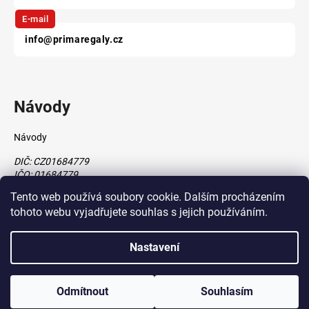
E-mail
info@primaregaly.cz
Návody
Návody
DIČ: CZ01684779
IČO: 01684779
Tento web používá soubory cookie. Dalším procházením
tohoto webu vyjadřujete souhlas s jejich používáním.
Vytvořil Shoptet
Nastavení
vytvořil
Štefan Mazáň
Copyright 2026
www.primaregaly.cz
. Všechna práva vyhrazena.
Odmítnout
Souhlasím
Upravit nastavení cookies