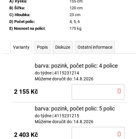
A) Výška
:
155 cm
B) Šířka
:
120 cm
C) Hloubka
:
23 cm
D) Počet polic
:
4, 5, 6
E) Nosnost na polici
:
175 kg
Varianty
Popis
Diskuze
Ostatní informace
barva: pozink, počet polic: 4 police
do týdne
| 4115231214
Můžeme doručit do:
14.8.2026
DO
2 155 Kč
KOŠÍ
barva: pozink, počet polic: 5 polic
do týdne
| 4115231215
Můžeme doručit do:
14.8.2026
DO
2 403 Kč