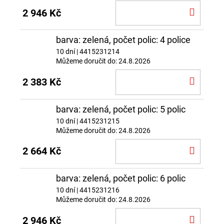
DO
2 946 Kč
KOŠÍ
barva: zelená, počet polic: 4 police
10 dní
| 4415231214
Můžeme doručit do:
24.8.2026
DO
2 383 Kč
KOŠÍ
barva: zelená, počet polic: 5 polic
10 dní
| 4415231215
Můžeme doručit do:
24.8.2026
DO
2 664 Kč
KOŠÍ
barva: zelená, počet polic: 6 polic
10 dní
| 4415231216
Můžeme doručit do:
24.8.2026
DO
2 946 Kč