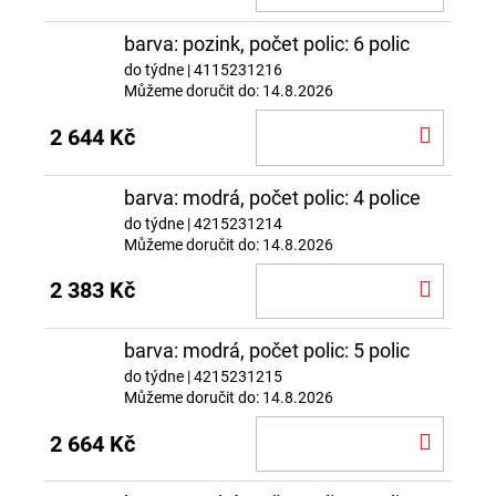
KOŠÍ
barva: pozink, počet polic: 6 polic
do týdne
| 4115231216
Můžeme doručit do:
14.8.2026
DO
2 644 Kč
KOŠÍ
barva: modrá, počet polic: 4 police
do týdne
| 4215231214
Můžeme doručit do:
14.8.2026
DO
2 383 Kč
KOŠÍ
barva: modrá, počet polic: 5 polic
do týdne
| 4215231215
Můžeme doručit do:
14.8.2026
DO
2 664 Kč
KOŠÍ