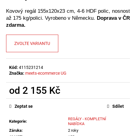
č
u
Kovový regál 155x120x23 cm, 4-6 HDF polic, nosnost
j
až 175 kg/polici. Vyrobeno v Německu.
Doprava v ČR
e
zdarma.
m
e
ZVOLTE VARIANTU
Kód:
4115231214
Značka:
meets-ecommerce UG
od
2 155 Kč
Měrná
cena:
Zeptat se
Sdílet
REGÁLY - KOMPLETNÍ
Kategorie
:
NABÍDKA
Záruka
:
2 roky