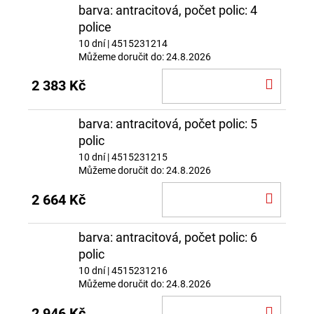
barva: antracitová, počet polic: 4
police
10 dní
| 4515231214
Můžeme doručit do:
24.8.2026
DO
2 383 Kč
KOŠÍ
barva: antracitová, počet polic: 5
polic
10 dní
| 4515231215
Můžeme doručit do:
24.8.2026
DO
2 664 Kč
KOŠÍ
barva: antracitová, počet polic: 6
polic
10 dní
| 4515231216
Můžeme doručit do:
24.8.2026
DO
2 946 Kč