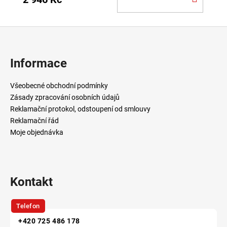
KOŠÍ
Z
á
p
Informace
a
t
Všeobecné obchodní podmínky
í
Zásady zpracování osobních údajů
Reklamační protokol, odstoupení od smlouvy
Reklamační řád
Moje objednávka
Kontakt
Telefon
+420 725 486 178