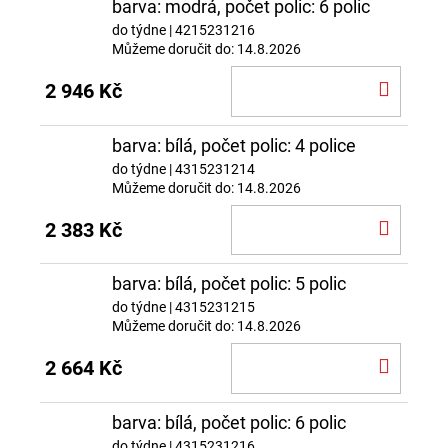
barva: modrá, počet polic: 6 polic
do týdne
| 4215231216
Můžeme doručit do:
14.8.2026
DO
2 946 Kč
KOŠÍ
barva: bílá, počet polic: 4 police
do týdne
| 4315231214
Můžeme doručit do:
14.8.2026
DO
2 383 Kč
KOŠÍ
barva: bílá, počet polic: 5 polic
do týdne
| 4315231215
Můžeme doručit do:
14.8.2026
DO
2 664 Kč
KOŠÍ
barva: bílá, počet polic: 6 polic
do týdne
| 4315231216