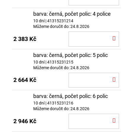
KOŠÍ
barva: černá, počet polic: 4 police
10 dní
| 41315231214
Můžeme doručit do:
24.8.2026
DO
2 383 Kč
KOŠÍ
barva: černá, počet polic: 5 polic
10 dní
| 41315231215
Můžeme doručit do:
24.8.2026
DO
2 664 Kč
KOŠÍ
barva: černá, počet polic: 6 polic
10 dní
| 41315231216
Můžeme doručit do:
24.8.2026
DO
2 946 Kč
KOŠÍ