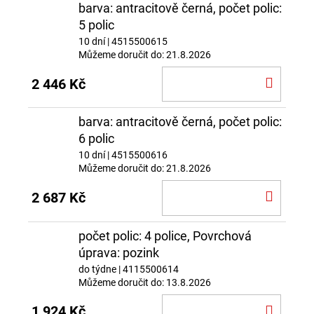
barva: antracitově černá, počet polic:
5 polic
10 dní
| 4515500615
Můžeme doručit do:
21.8.2026
DO
2 446 Kč
KOŠÍ
barva: antracitově černá, počet polic:
6 polic
10 dní
| 4515500616
Můžeme doručit do:
21.8.2026
DO
2 687 Kč
KOŠÍ
počet polic: 4 police, Povrchová
úprava: pozink
do týdne
| 4115500614
Můžeme doručit do:
13.8.2026
DO
1 924 Kč