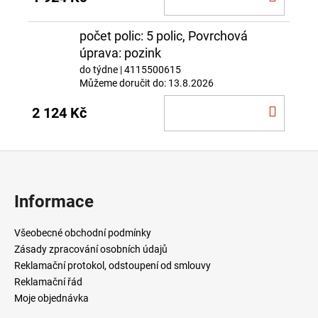
KOŠÍ
počet polic: 5 polic, Povrchová
úprava: pozink
do týdne
| 4115500615
Můžeme doručit do:
13.8.2026
DO
2 124 Kč
KOŠÍ
Z
á
p
Informace
a
t
Všeobecné obchodní podmínky
í
Zásady zpracování osobních údajů
Reklamační protokol, odstoupení od smlouvy
Reklamační řád
Moje objednávka