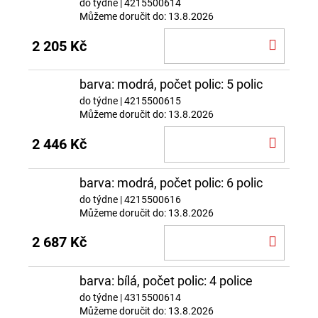
do týdne
| 4215500614
Můžeme doručit do:
13.8.2026
DO
2 205 Kč
KOŠÍ
barva: modrá, počet polic: 5 polic
do týdne
| 4215500615
Můžeme doručit do:
13.8.2026
DO
2 446 Kč
KOŠÍ
barva: modrá, počet polic: 6 polic
do týdne
| 4215500616
Můžeme doručit do:
13.8.2026
DO
2 687 Kč
KOŠÍ
barva: bílá, počet polic: 4 police
do týdne
| 4315500614
Můžeme doručit do:
13.8.2026