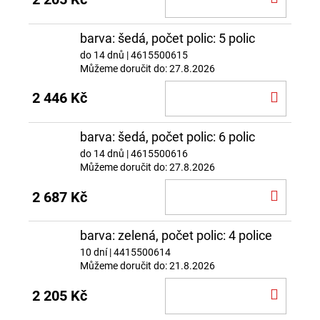
KOŠÍ
barva: šedá, počet polic: 5 polic
do 14 dnů
| 4615500615
Můžeme doručit do:
27.8.2026
DO
2 446 Kč
KOŠÍ
barva: šedá, počet polic: 6 polic
do 14 dnů
| 4615500616
Můžeme doručit do:
27.8.2026
DO
2 687 Kč
KOŠÍ
barva: zelená, počet polic: 4 police
10 dní
| 4415500614
Můžeme doručit do:
21.8.2026
DO
2 205 Kč
KOŠÍ