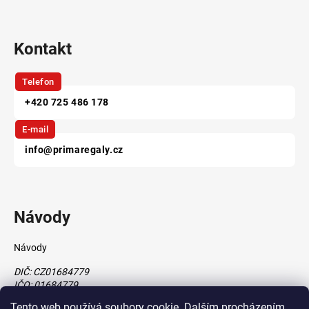
Kontakt
Telefon
+420 725 486 178
E-mail
info@primaregaly.cz
Návody
Návody
DIČ: CZ01684779
IČO: 01684779
Tento web používá soubory cookie. Dalším procházením