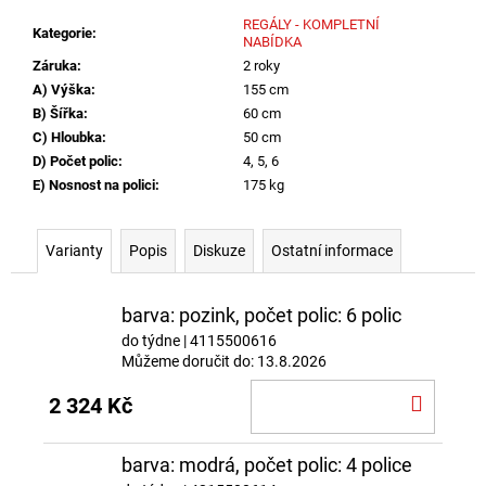
REGÁLY - KOMPLETNÍ
Kategorie
:
NABÍDKA
Záruka
:
2 roky
A) Výška
:
155 cm
B) Šířka
:
60 cm
C) Hloubka
:
50 cm
D) Počet polic
:
4, 5, 6
E) Nosnost na polici
:
175 kg
Varianty
Popis
Diskuze
Ostatní informace
barva: pozink, počet polic: 6 polic
do týdne
| 4115500616
Můžeme doručit do:
13.8.2026
DO
2 324 Kč
KOŠÍ
barva: modrá, počet polic: 4 police