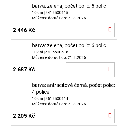
barva: zelená, počet polic: 5 polic
10 dní
| 4415500615
Můžeme doručit do:
21.8.2026
DO
2 446 Kč
KOŠÍ
barva: zelená, počet polic: 6 polic
10 dní
| 4415500616
Můžeme doručit do:
21.8.2026
DO
2 687 Kč
KOŠÍ
barva: antracitově černá, počet polic:
4 police
10 dní
| 4515500614
Můžeme doručit do:
21.8.2026
DO
2 205 Kč
KOŠÍ