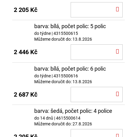
DO
2 205 Kč
KOŠÍ
barva: bílá, počet polic: 5 polic
do týdne
| 4315500615
Můžeme doručit do:
13.8.2026
DO
2 446 Kč
KOŠÍ
barva: bílá, počet polic: 6 polic
do týdne
| 4315500616
Můžeme doručit do:
13.8.2026
DO
2 687 Kč
KOŠÍ
barva: šedá, počet polic: 4 police
do 14 dnů
| 4615500614
Můžeme doručit do:
27.8.2026
DO
2 205 Kč