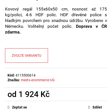
č
u
Kovový regál 155x60x50 cm, nosnost až 175
j
kg/polici, 4-6 HDF polic. HDF dřevěné police s
e
hladkým povrchem pro snadnou údržbu. Vyrobeno v
m
Německu. Volitelný počet polic.
Doprava v ČR
e
zdarma.
ZVOLTE VARIANTU
Kód:
4115500614
Značka:
meets-ecommerce UG
od
1 924 Kč
Měrná
cena:
Zeptat se
Sdílet