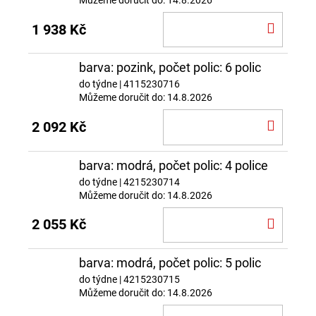
DO
1 938 Kč
KOŠÍ
barva: pozink, počet polic: 6 polic
do týdne
| 4115230716
Můžeme doručit do:
14.8.2026
DO
2 092 Kč
KOŠÍ
barva: modrá, počet polic: 4 police
do týdne
| 4215230714
Můžeme doručit do:
14.8.2026
DO
2 055 Kč
KOŠÍ
barva: modrá, počet polic: 5 polic
do týdne
| 4215230715
Můžeme doručit do:
14.8.2026