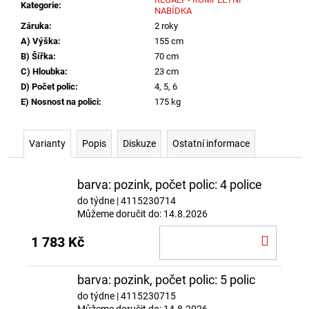
Kategorie
:
NABÍDKA
Záruka
:
2 roky
A) Výška
:
155 cm
B) Šířka
:
70 cm
C) Hloubka
:
23 cm
D) Počet polic
:
4, 5, 6
E) Nosnost na polici
:
175 kg
Varianty
Popis
Diskuze
Ostatní informace
barva: pozink, počet polic: 4 police
do týdne
| 4115230714
Můžeme doručit do:
14.8.2026
DO
1 783 Kč
KOŠÍ
barva: pozink, počet polic: 5 polic
do týdne
| 4115230715
Můžeme doručit do:
14.8.2026