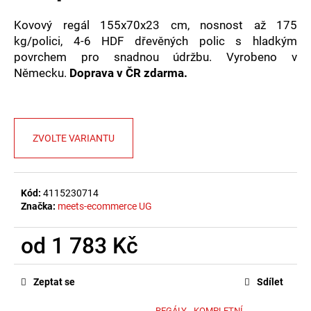
č
u
Kovový regál 155x70x23 cm, nosnost až 175
j
kg/polici, 4-6 HDF dřevěných polic s hladkým
e
povrchem pro snadnou údržbu. Vyrobeno v
m
Německu.
Doprava v ČR zdarma.
e
ZVOLTE VARIANTU
Kód:
4115230714
Značka:
meets-ecommerce UG
od
1 783 Kč
Měrná
cena:
Zeptat se
Sdílet
REGÁLY - KOMPLETNÍ