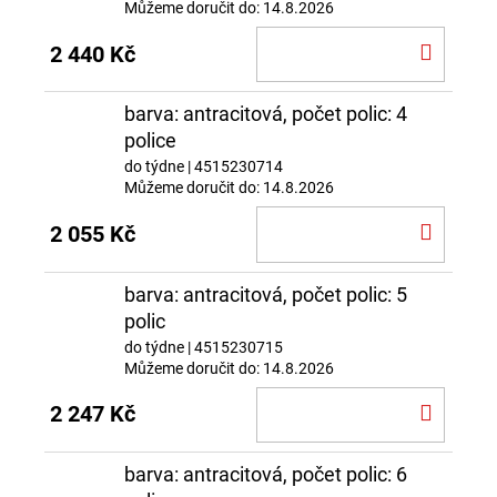
Můžeme doručit do:
14.8.2026
DO
2 440 Kč
KOŠÍ
barva: antracitová, počet polic: 4
police
do týdne
| 4515230714
Můžeme doručit do:
14.8.2026
DO
2 055 Kč
KOŠÍ
barva: antracitová, počet polic: 5
polic
do týdne
| 4515230715
Můžeme doručit do:
14.8.2026
DO
2 247 Kč
KOŠÍ
barva: antracitová, počet polic: 6