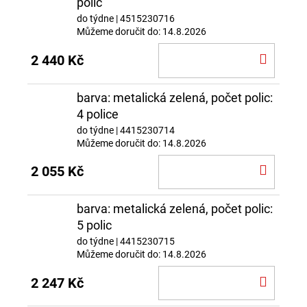
polic
do týdne
| 4515230716
Můžeme doručit do:
14.8.2026
DO
2 440 Kč
KOŠÍ
barva: metalická zelená, počet polic:
4 police
do týdne
| 4415230714
Můžeme doručit do:
14.8.2026
DO
2 055 Kč
KOŠÍ
barva: metalická zelená, počet polic:
5 polic
do týdne
| 4415230715
Můžeme doručit do:
14.8.2026
DO
2 247 Kč
KOŠÍ