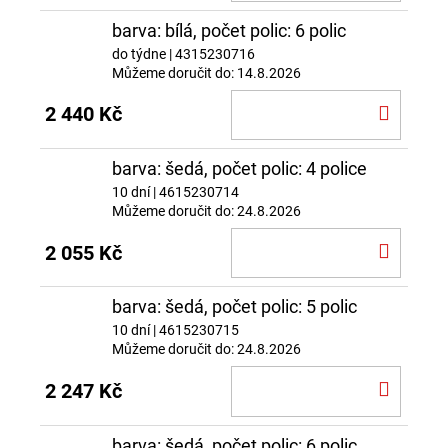
KOŠÍ
barva: bílá, počet polic: 6 polic
do týdne
| 4315230716
Můžeme doručit do:
14.8.2026
DO
2 440 Kč
KOŠÍ
barva: šedá, počet polic: 4 police
10 dní
| 4615230714
Můžeme doručit do:
24.8.2026
DO
2 055 Kč
KOŠÍ
barva: šedá, počet polic: 5 polic
10 dní
| 4615230715
Můžeme doručit do:
24.8.2026
DO
2 247 Kč
KOŠÍ
barva: šedá, počet polic: 6 polic