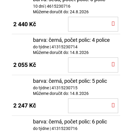
10 dní
| 4615230716
Můžeme doručit do:
24.8.2026
DO
2 440 Kč
KOŠÍ
barva: černá, počet polic: 4 police
do týdne
| 41315230714
Můžeme doručit do:
14.8.2026
DO
2 055 Kč
KOŠÍ
barva: černá, počet polic: 5 polic
do týdne
| 41315230715
Můžeme doručit do:
14.8.2026
DO
2 247 Kč
KOŠÍ
barva: černá, počet polic: 6 polic
do týdne
| 41315230716