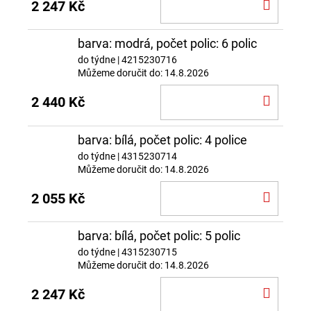
DO
2 247 Kč
KOŠÍ
barva: modrá, počet polic: 6 polic
do týdne
| 4215230716
Můžeme doručit do:
14.8.2026
DO
2 440 Kč
KOŠÍ
barva: bílá, počet polic: 4 police
do týdne
| 4315230714
Můžeme doručit do:
14.8.2026
DO
2 055 Kč
KOŠÍ
barva: bílá, počet polic: 5 polic
do týdne
| 4315230715
Můžeme doručit do:
14.8.2026
DO
2 247 Kč