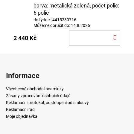
barva: metalická zelená, počet polic:
6 polic
do týdne
| 4415230716
Můžeme doručit do:
14.8.2026
DO
2 440 Kč
KOŠÍ
Z
á
p
Informace
a
t
Všeobecné obchodní podmínky
í
Zásady zpracování osobních údajů
Reklamační protokol, odstoupení od smlouvy
Reklamační řád
Moje objednávka