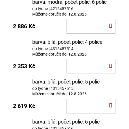
barva: modrá, počet polic: 6 polic
do týdne
| 4215457516
Můžeme doručit do:
12.8.2026
DO
2 886 Kč
KOŠÍ
barva: bílá, počet polic: 4 police
do týdne
| 4315457514
Můžeme doručit do:
12.8.2026
DO
2 353 Kč
KOŠÍ
barva: bílá, počet polic: 5 polic
do týdne
| 4315457515
Můžeme doručit do:
12.8.2026
DO
2 619 Kč
KOŠÍ
barva: bílá, počet polic: 6 polic
do týdne
| 4315457516