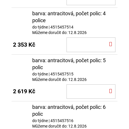
KOŠÍ
barva: antracitová, počet polic: 4
police
do týdne
| 4515457514
Můžeme doručit do:
12.8.2026
DO
2 353 Kč
KOŠÍ
barva: antracitová, počet polic: 5
polic
do týdne
| 4515457515
Můžeme doručit do:
12.8.2026
DO
2 619 Kč
KOŠÍ
barva: antracitová, počet polic: 6
polic
do týdne
| 4515457516
Můžeme doručit do:
12.8.2026