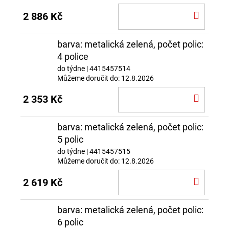
DO
2 886 Kč
KOŠÍ
barva: metalická zelená, počet polic:
4 police
do týdne
| 4415457514
Můžeme doručit do:
12.8.2026
DO
2 353 Kč
KOŠÍ
barva: metalická zelená, počet polic:
5 polic
do týdne
| 4415457515
Můžeme doručit do:
12.8.2026
DO
2 619 Kč
KOŠÍ
barva: metalická zelená, počet polic:
6 polic