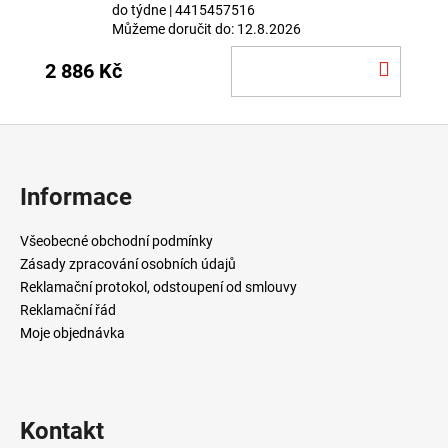
do týdne
| 4415457516
Můžeme doručit do:
12.8.2026
DO
2 886 Kč
KOŠÍ
Z
á
p
Informace
a
t
Všeobecné obchodní podmínky
í
Zásady zpracování osobních údajů
Reklamační protokol, odstoupení od smlouvy
Reklamační řád
Moje objednávka
Kontakt