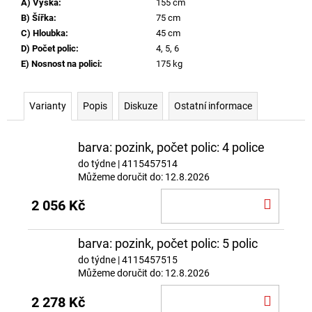
A) Výška
:
155 cm
B) Šířka
:
75 cm
C) Hloubka
:
45 cm
D) Počet polic
:
4, 5, 6
E) Nosnost na polici
:
175 kg
Varianty
Popis
Diskuze
Ostatní informace
barva: pozink, počet polic: 4 police
do týdne
| 4115457514
Můžeme doručit do:
12.8.2026
DO
2 056 Kč
KOŠÍ
barva: pozink, počet polic: 5 polic
do týdne
| 4115457515
Můžeme doručit do:
12.8.2026
DO
2 278 Kč