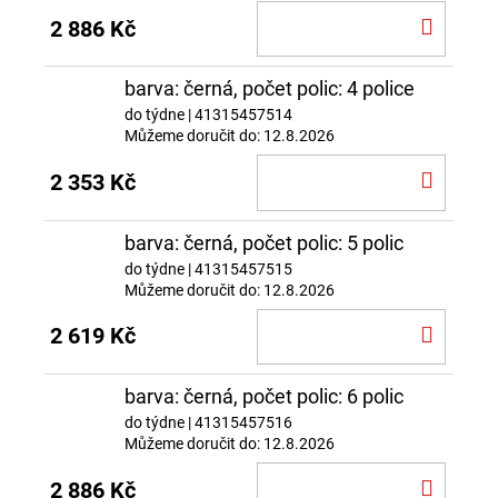
DO
2 886 Kč
KOŠÍ
barva: černá, počet polic: 4 police
do týdne
| 41315457514
Můžeme doručit do:
12.8.2026
DO
2 353 Kč
KOŠÍ
barva: černá, počet polic: 5 polic
do týdne
| 41315457515
Můžeme doručit do:
12.8.2026
DO
2 619 Kč
KOŠÍ
barva: černá, počet polic: 6 polic
do týdne
| 41315457516
Můžeme doručit do:
12.8.2026
DO
2 886 Kč