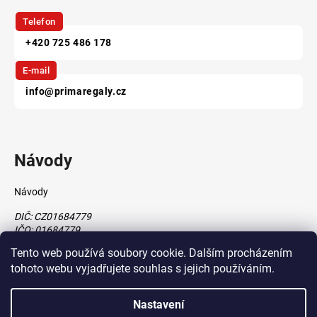
Telefon
+420 725 486 178
E-mail
info@primaregaly.cz
Návody
Návody
DIČ: CZ01684779
IČO: 01684779
Tento web používá soubory cookie. Dalším procházením
tohoto webu vyjadřujete souhlas s jejich používáním.
Vytvořil Shoptet
Nastavení
vytvořil
Štefan Mazáň