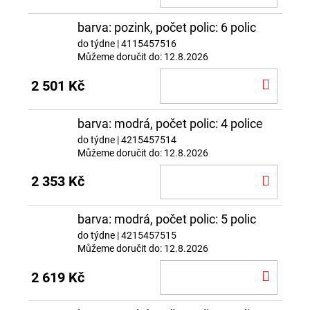
KOŠÍ
barva: pozink, počet polic: 6 polic
do týdne
| 4115457516
Můžeme doručit do:
12.8.2026
DO
2 501 Kč
KOŠÍ
barva: modrá, počet polic: 4 police
do týdne
| 4215457514
Můžeme doručit do:
12.8.2026
DO
2 353 Kč
KOŠÍ
barva: modrá, počet polic: 5 polic
do týdne
| 4215457515
Můžeme doručit do:
12.8.2026
DO
2 619 Kč
KOŠÍ