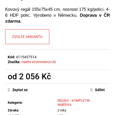
č
u
Kovový regál 155x75x45 cm, nosnost 175 kg/polici, 4-
j
6 HDF polic. Vyrobeno v Německu.
Doprava v ČR
e
zdarma.
m
e
ZVOLTE VARIANTU
Kód:
4115457514
Značka:
meets-ecommerce UG
od
2 056 Kč
Měrná
cena:
Zeptat se
Sdílet
REGÁLY - KOMPLETNÍ
Kategorie
:
NABÍDKA
Záruka
:
2 roky