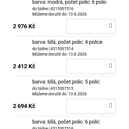
barva: modrá, počet polic: 6 polic
do týdne
| 4215507516
Můžeme doručit do:
13.8.2026
DO
2 976 Kč
KOŠÍ
barva: bílá, počet polic: 4 police
do týdne
| 4315507514
Můžeme doručit do:
13.8.2026
DO
2 412 Kč
KOŠÍ
barva: bílá, počet polic: 5 polic
do týdne
| 4315507515
Můžeme doručit do:
13.8.2026
DO
2 694 Kč
KOŠÍ
barva: bílá, počet polic: 6 polic
do týdne
| 4315507516