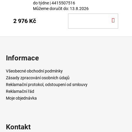
do týdne
| 4415507516
Můžeme doručit do:
13.8.2026
DO
2 976 Kč
KOŠÍ
Z
á
p
Informace
a
t
Všeobecné obchodní podmínky
í
Zásady zpracování osobních údajů
Reklamační protokol, odstoupení od smlouvy
Reklamační řád
Moje objednávka
Kontakt