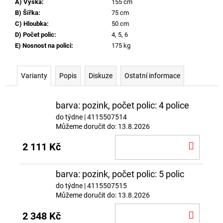
A) Výška
:
155 cm
B) Šířka
:
75 cm
C) Hloubka
:
50 cm
D) Počet polic
:
4, 5, 6
E) Nosnost na polici
:
175 kg
Varianty
Popis
Diskuze
Ostatní informace
barva: pozink, počet polic: 4 police
do týdne
| 4115507514
Můžeme doručit do:
13.8.2026
DO
2 111 Kč
KOŠÍ
barva: pozink, počet polic: 5 polic
do týdne
| 4115507515
Můžeme doručit do:
13.8.2026
DO
2 348 Kč