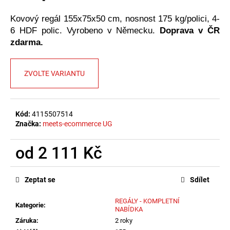
č
u
Kovový regál 155x75x50 cm, nosnost 175 kg/polici, 4-
j
6 HDF polic. Vyrobeno v Německu.
Doprava v ČR
e
zdarma.
m
e
ZVOLTE VARIANTU
Kód:
4115507514
Značka:
meets-ecommerce UG
od
2 111 Kč
Měrná
cena:
Zeptat se
Sdílet
REGÁLY - KOMPLETNÍ
Kategorie
:
NABÍDKA
Záruka
:
2 roky