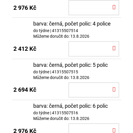
DO
2 976 Kč
KOŠÍ
barva: černá, počet polic: 4 police
do týdne
| 41315507514
Můžeme doručit do:
13.8.2026
DO
2 412 Kč
KOŠÍ
barva: černá, počet polic: 5 polic
do týdne
| 41315507515
Můžeme doručit do:
13.8.2026
DO
2 694 Kč
KOŠÍ
barva: černá, počet polic: 6 polic
do týdne
| 41315507516
Můžeme doručit do:
13.8.2026
DO
2 976 Kč