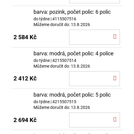
KOŠÍ
barva: pozink, počet polic: 6 polic
do týdne
| 4115507516
Můžeme doručit do:
13.8.2026
DO
2 584 Kč
KOŠÍ
barva: modrá, počet polic: 4 police
do týdne
| 4215507514
Můžeme doručit do:
13.8.2026
DO
2 412 Kč
KOŠÍ
barva: modrá, počet polic: 5 polic
do týdne
| 4215507515
Můžeme doručit do:
13.8.2026
DO
2 694 Kč
KOŠÍ