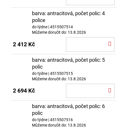
KOŠÍ
barva: antracitová, počet polic: 4
police
do týdne
| 4515507514
Můžeme doručit do:
13.8.2026
DO
2 412 Kč
KOŠÍ
barva: antracitová, počet polic: 5
polic
do týdne
| 4515507515
Můžeme doručit do:
13.8.2026
DO
2 694 Kč
KOŠÍ
barva: antracitová, počet polic: 6
polic
do týdne
| 4515507516
Můžeme doručit do:
13.8.2026