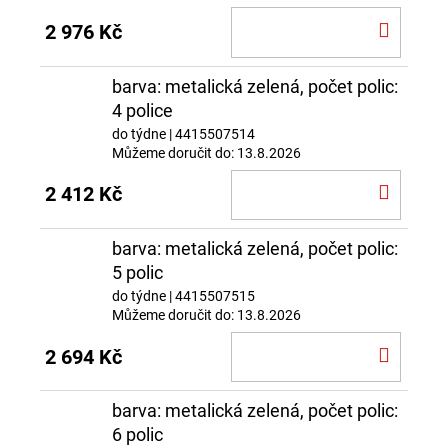
DO
2 976 Kč
KOŠÍ
barva: metalická zelená, počet polic:
4 police
do týdne
| 4415507514
Můžeme doručit do:
13.8.2026
DO
2 412 Kč
KOŠÍ
barva: metalická zelená, počet polic:
5 polic
do týdne
| 4415507515
Můžeme doručit do:
13.8.2026
DO
2 694 Kč
KOŠÍ
barva: metalická zelená, počet polic:
6 polic