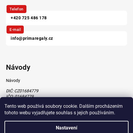
Telefon
+420 725 486 178
E-mail
info@primaregaly.cz
Návody
Návody
DIČ: CZ01684779
IČO: 01684779
Tento web používá soubory cookie. Dalším procházením
tohoto webu vyjadřujete souhlas s jejich používáním.
Vytvořil Shoptet
Nastavení
vytvořil
Štefan Mazáň