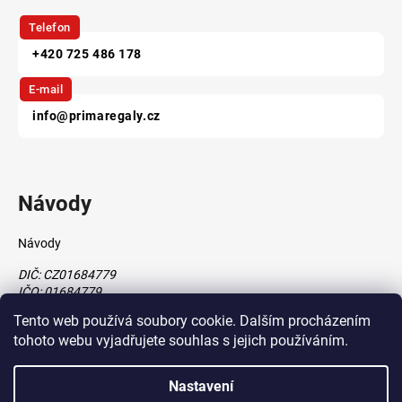
Telefon
+420 725 486 178
E-mail
info@primaregaly.cz
Návody
Návody
DIČ: CZ01684779
IČO: 01684779
Tento web používá soubory cookie. Dalším procházením
tohoto webu vyjadřujete souhlas s jejich používáním.
Vytvořil Shoptet
Nastavení
vytvořil
Štefan Mazáň