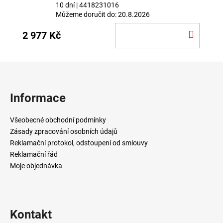
10 dní
| 4418231016
Můžeme doručit do:
20.8.2026
DO
2 977 Kč
KOŠÍ
Z
á
p
Informace
a
t
Všeobecné obchodní podmínky
í
Zásady zpracování osobních údajů
Reklamační protokol, odstoupení od smlouvy
Reklamační řád
Moje objednávka
Kontakt