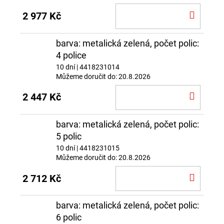
DO
2 977 Kč
KOŠÍ
barva: metalická zelená, počet polic:
4 police
10 dní
| 4418231014
Můžeme doručit do:
20.8.2026
DO
2 447 Kč
KOŠÍ
barva: metalická zelená, počet polic:
5 polic
10 dní
| 4418231015
Můžeme doručit do:
20.8.2026
DO
2 712 Kč
KOŠÍ
barva: metalická zelená, počet polic:
6 polic