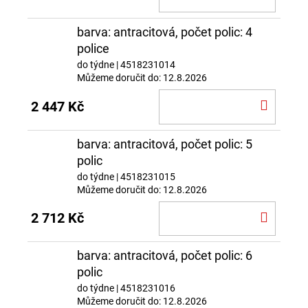
KOŠÍ
barva: antracitová, počet polic: 4
police
do týdne
| 4518231014
Můžeme doručit do:
12.8.2026
DO
2 447 Kč
KOŠÍ
barva: antracitová, počet polic: 5
polic
do týdne
| 4518231015
Můžeme doručit do:
12.8.2026
DO
2 712 Kč
KOŠÍ
barva: antracitová, počet polic: 6
polic
do týdne
| 4518231016
Můžeme doručit do:
12.8.2026