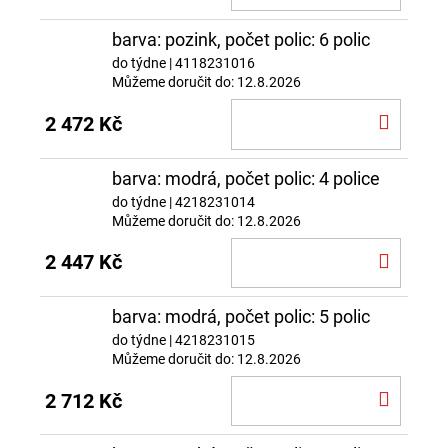
KOŠÍ
barva: pozink, počet polic: 6 polic
do týdne
| 4118231016
Můžeme doručit do:
12.8.2026
DO
2 472 Kč
KOŠÍ
barva: modrá, počet polic: 4 police
do týdne
| 4218231014
Můžeme doručit do:
12.8.2026
DO
2 447 Kč
KOŠÍ
barva: modrá, počet polic: 5 polic
do týdne
| 4218231015
Můžeme doručit do:
12.8.2026
DO
2 712 Kč
KOŠÍ