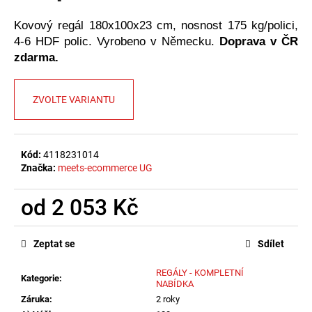
č
u
Kovový regál 180x100x23 cm, nosnost 175 kg/polici,
j
4-6 HDF polic. Vyrobeno v Německu.
Doprava v ČR
e
zdarma.
m
e
ZVOLTE VARIANTU
Kód:
4118231014
Značka:
meets-ecommerce UG
od
2 053 Kč
Měrná
cena:
Zeptat se
Sdílet
REGÁLY - KOMPLETNÍ
Kategorie
:
NABÍDKA
Záruka
:
2 roky