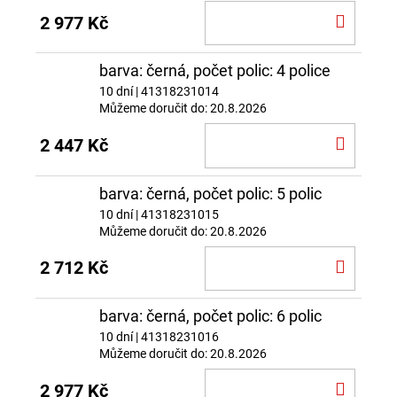
DO
2 977 Kč
KOŠÍ
barva: černá, počet polic: 4 police
10 dní
| 41318231014
Můžeme doručit do:
20.8.2026
DO
2 447 Kč
KOŠÍ
barva: černá, počet polic: 5 polic
10 dní
| 41318231015
Můžeme doručit do:
20.8.2026
DO
2 712 Kč
KOŠÍ
barva: černá, počet polic: 6 polic
10 dní
| 41318231016
Můžeme doručit do:
20.8.2026
DO
2 977 Kč