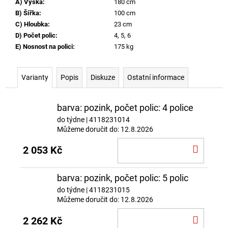
A) Výška
:
180 cm
B) Šířka
:
100 cm
C) Hloubka
:
23 cm
D) Počet polic
:
4, 5, 6
E) Nosnost na polici
:
175 kg
Varianty
Popis
Diskuze
Ostatní informace
barva: pozink, počet polic: 4 police
do týdne
| 4118231014
Můžeme doručit do:
12.8.2026
DO
2 053 Kč
KOŠÍ
barva: pozink, počet polic: 5 polic
do týdne
| 4118231015
Můžeme doručit do:
12.8.2026
DO
2 262 Kč