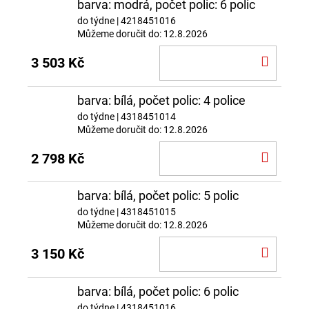
barva: modrá, počet polic: 6 polic
do týdne
| 4218451016
Můžeme doručit do:
12.8.2026
DO
3 503 Kč
KOŠÍ
barva: bílá, počet polic: 4 police
do týdne
| 4318451014
Můžeme doručit do:
12.8.2026
DO
2 798 Kč
KOŠÍ
barva: bílá, počet polic: 5 polic
do týdne
| 4318451015
Můžeme doručit do:
12.8.2026
DO
3 150 Kč
KOŠÍ
barva: bílá, počet polic: 6 polic
do týdne
| 4318451016