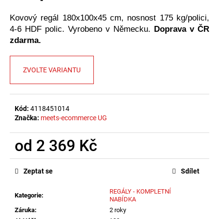
č
u
Kovový regál 180x100x45 cm, nosnost 175 kg/polici,
j
4-6 HDF polic. Vyrobeno v Německu.
Doprava v ČR
e
zdarma.
m
e
ZVOLTE VARIANTU
Kód:
4118451014
Značka:
meets-ecommerce UG
od
2 369 Kč
Měrná
cena:
Zeptat se
Sdílet
REGÁLY - KOMPLETNÍ
Kategorie
:
NABÍDKA
Záruka
:
2 roky