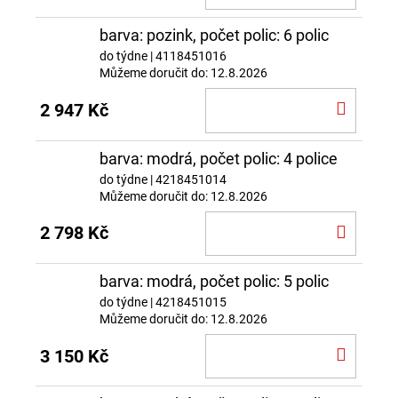
KOŠÍ
barva: pozink, počet polic: 6 polic
do týdne
| 4118451016
Můžeme doručit do:
12.8.2026
DO
2 947 Kč
KOŠÍ
barva: modrá, počet polic: 4 police
do týdne
| 4218451014
Můžeme doručit do:
12.8.2026
DO
2 798 Kč
KOŠÍ
barva: modrá, počet polic: 5 polic
do týdne
| 4218451015
Můžeme doručit do:
12.8.2026
DO
3 150 Kč
KOŠÍ