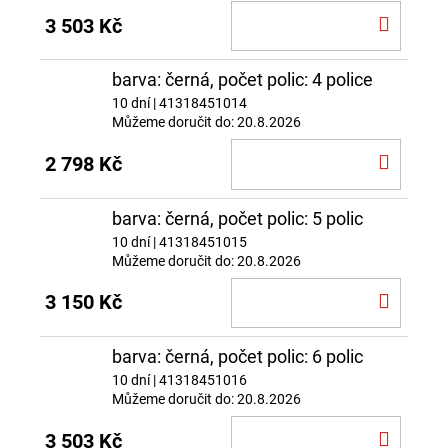
DO
3 503 Kč
KOŠÍ
barva: černá, počet polic: 4 police
10 dní
| 41318451014
Můžeme doručit do:
20.8.2026
DO
2 798 Kč
KOŠÍ
barva: černá, počet polic: 5 polic
10 dní
| 41318451015
Můžeme doručit do:
20.8.2026
DO
3 150 Kč
KOŠÍ
barva: černá, počet polic: 6 polic
10 dní
| 41318451016
Můžeme doručit do:
20.8.2026
DO
3 503 Kč