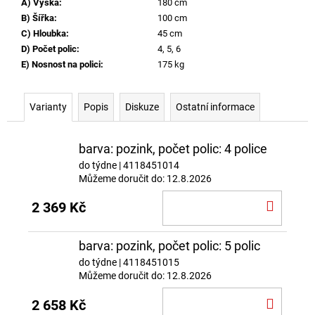
A) Výška
:
180 cm
B) Šířka
:
100 cm
C) Hloubka
:
45 cm
D) Počet polic
:
4, 5, 6
E) Nosnost na polici
:
175 kg
Varianty
Popis
Diskuze
Ostatní informace
barva: pozink, počet polic: 4 police
do týdne
| 4118451014
Můžeme doručit do:
12.8.2026
DO
2 369 Kč
KOŠÍ
barva: pozink, počet polic: 5 polic
do týdne
| 4118451015
Můžeme doručit do:
12.8.2026
DO
2 658 Kč