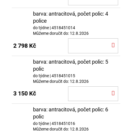
KOŠÍ
barva: antracitová, počet polic: 4
police
do týdne
| 4518451014
Můžeme doručit do:
12.8.2026
DO
2 798 Kč
KOŠÍ
barva: antracitová, počet polic: 5
polic
do týdne
| 4518451015
Můžeme doručit do:
12.8.2026
DO
3 150 Kč
KOŠÍ
barva: antracitová, počet polic: 6
polic
do týdne
| 4518451016
Můžeme doručit do:
12.8.2026