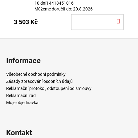
10 dní
| 4418451016
Můžeme doručit do:
20.8.2026
DO
3 503 Kč
KOŠÍ
Z
á
p
Informace
a
t
Všeobecné obchodní podmínky
í
Zásady zpracování osobních údajů
Reklamační protokol, odstoupení od smlouvy
Reklamační řád
Moje objednávka
Kontakt