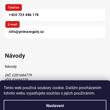
Telefon
+420 725 486 178
E-mail
info@primaregaly.cz
Návody
Návody
DIČ: CZ01684779
IČO: 01684779
Tento web používá soubory cookie. Dalším procházením
tohoto webu vyjadřujete souhlas s jejich používáním.
Vytvořil Shoptet
Nastavení
vytvořil
Štefan Mazáň