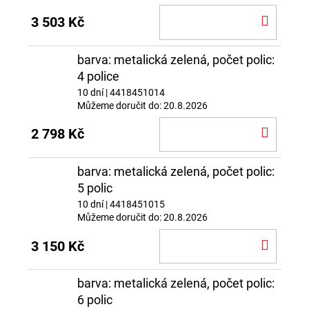
DO
3 503 Kč
KOŠÍ
barva: metalická zelená, počet polic:
4 police
10 dní
| 4418451014
Můžeme doručit do:
20.8.2026
DO
2 798 Kč
KOŠÍ
barva: metalická zelená, počet polic:
5 polic
10 dní
| 4418451015
Můžeme doručit do:
20.8.2026
DO
3 150 Kč
KOŠÍ
barva: metalická zelená, počet polic:
6 polic