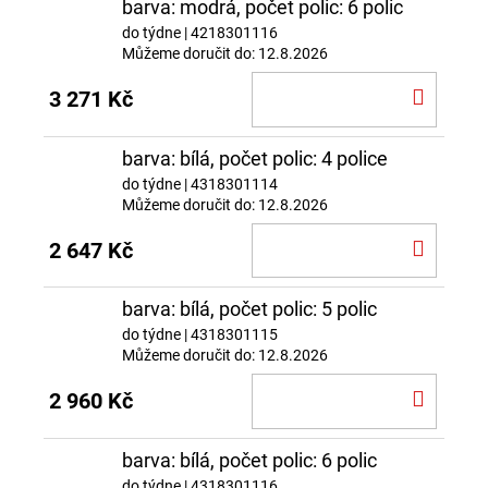
barva: modrá, počet polic: 6 polic
do týdne
| 4218301116
Můžeme doručit do:
12.8.2026
DO
3 271 Kč
KOŠÍ
barva: bílá, počet polic: 4 police
do týdne
| 4318301114
Můžeme doručit do:
12.8.2026
DO
2 647 Kč
KOŠÍ
barva: bílá, počet polic: 5 polic
do týdne
| 4318301115
Můžeme doručit do:
12.8.2026
DO
2 960 Kč
KOŠÍ
barva: bílá, počet polic: 6 polic
do týdne
| 4318301116