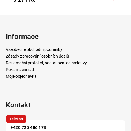
KOŠÍ
Z
á
p
Informace
a
t
Všeobecné obchodní podmínky
í
Zásady zpracování osobních údajů
Reklamační protokol, odstoupení od smlouvy
Reklamační řád
Moje objednávka
Kontakt
Telefon
+420 725 486 178