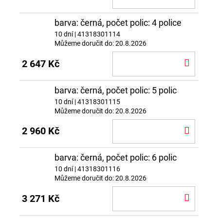
KOŠÍ
barva: černá, počet polic: 4 police
10 dní
| 41318301114
Můžeme doručit do:
20.8.2026
DO
2 647 Kč
KOŠÍ
barva: černá, počet polic: 5 polic
10 dní
| 41318301115
Můžeme doručit do:
20.8.2026
DO
2 960 Kč
KOŠÍ
barva: černá, počet polic: 6 polic
10 dní
| 41318301116
Můžeme doručit do:
20.8.2026
DO
3 271 Kč
KOŠÍ