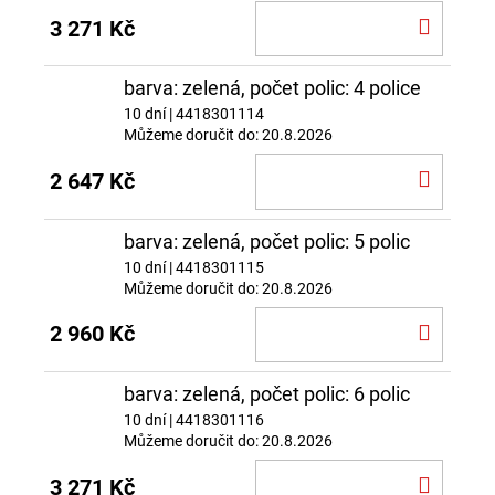
DO
3 271 Kč
KOŠÍ
barva: zelená, počet polic: 4 police
10 dní
| 4418301114
Můžeme doručit do:
20.8.2026
DO
2 647 Kč
KOŠÍ
barva: zelená, počet polic: 5 polic
10 dní
| 4418301115
Můžeme doručit do:
20.8.2026
DO
2 960 Kč
KOŠÍ
barva: zelená, počet polic: 6 polic
10 dní
| 4418301116
Můžeme doručit do:
20.8.2026
DO
3 271 Kč