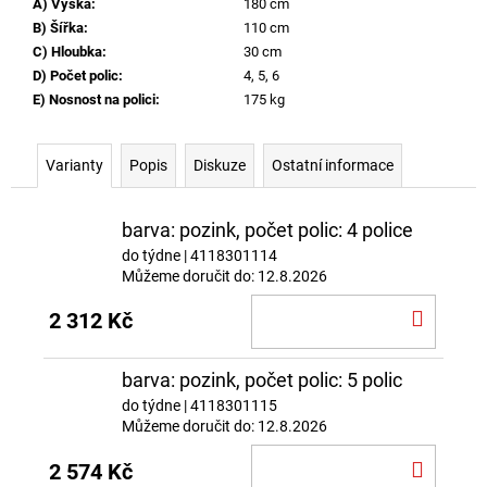
A) Výška
:
180 cm
B) Šířka
:
110 cm
C) Hloubka
:
30 cm
D) Počet polic
:
4, 5, 6
E) Nosnost na polici
:
175 kg
Varianty
Popis
Diskuze
Ostatní informace
barva: pozink, počet polic: 4 police
do týdne
| 4118301114
Můžeme doručit do:
12.8.2026
DO
2 312 Kč
KOŠÍ
barva: pozink, počet polic: 5 polic
do týdne
| 4118301115
Můžeme doručit do:
12.8.2026
DO
2 574 Kč