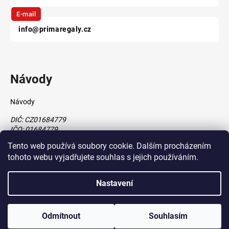
E-mail
info@primaregaly.cz
Návody
Návody
DIČ: CZ01684779
IČO: 01684779
Tento web používá soubory cookie. Dalším procházením
tohoto webu vyjadřujete souhlas s jejich používáním.
Vytvořil Shoptet
Nastavení
vytvořil
Štefan Mazáň
Copyright 2026
www.primaregaly.cz
. Všechna práva vyhrazena.
Odmítnout
Souhlasím
Upravit nastavení cookies