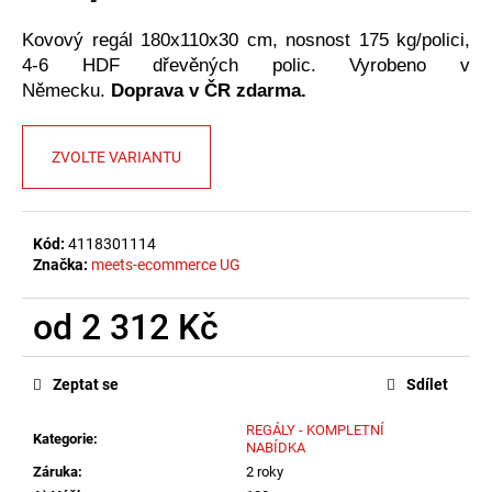
č
u
Kovový regál 180x110x30 cm, nosnost 175 kg/polici,
j
4-6 HDF dřevěných polic. Vyrobeno v
e
Německu.
Doprava v ČR zdarma.
m
e
ZVOLTE VARIANTU
Kód:
4118301114
Značka:
meets-ecommerce UG
od
2 312 Kč
Měrná
cena:
Zeptat se
Sdílet
REGÁLY - KOMPLETNÍ
Kategorie
:
NABÍDKA
Záruka
:
2 roky