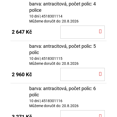
barva: antracitová, počet polic: 4
police
10 dní
| 4518301114
Můžeme doručit do:
20.8.2026
DO
2 647 Kč
KOŠÍ
barva: antracitová, počet polic: 5
polic
10 dní
| 4518301115
Můžeme doručit do:
20.8.2026
DO
2 960 Kč
KOŠÍ
barva: antracitová, počet polic: 6
polic
10 dní
| 4518301116
Můžeme doručit do:
20.8.2026
DO
3 271 Kč