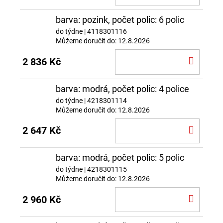
KOŠÍ
barva: pozink, počet polic: 6 polic
do týdne
| 4118301116
Můžeme doručit do:
12.8.2026
DO
2 836 Kč
KOŠÍ
barva: modrá, počet polic: 4 police
do týdne
| 4218301114
Můžeme doručit do:
12.8.2026
DO
2 647 Kč
KOŠÍ
barva: modrá, počet polic: 5 polic
do týdne
| 4218301115
Můžeme doručit do:
12.8.2026
DO
2 960 Kč
KOŠÍ