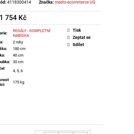
ód:
4118300414
Značka:
meets-ecommerce UG
1 754 Kč
á
Tisk
REGÁLY - KOMPLETNÍ
orie
:
NABÍDKA
Zeptat se
ka
:
2 roky
Sdílet
ška
:
180 cm
řka
:
40 cm
oubka
:
30 cm
čet
4, 5, 6
snost
175 kg
ici
: