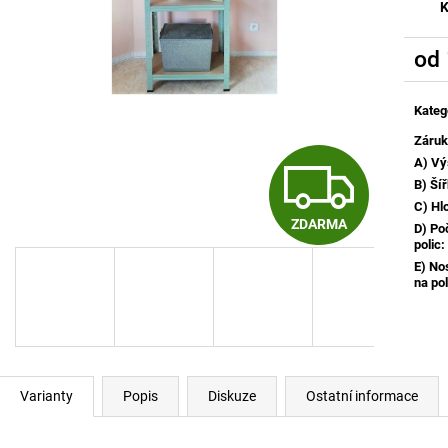
K
od
Měrn
cena:
Kateg
Záru
Z
A) Vý
B) Ší
C) Hl
ZDARMA
D) Po
D
polic
:
E) No
na pol
A
R
Varianty
Popis
Diskuze
Ostatní informace