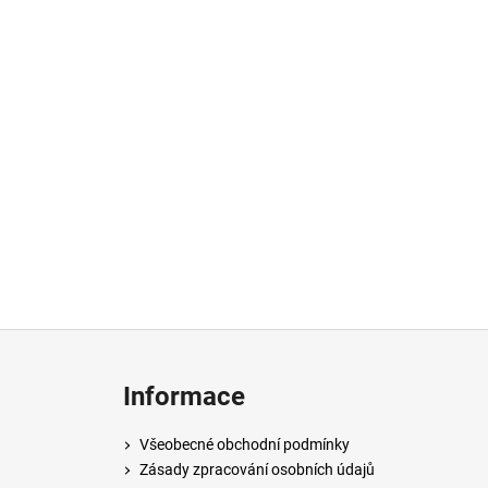
Z
á
Informace
p
a
Všeobecné obchodní podmínky
t
Zásady zpracování osobních údajů
í