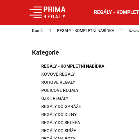
K
Přejít
na
o
REGÁLY - KOMPLET
obsah
Zpět
Zpět
š
do
do
í
Domů
REGÁLY - KOMPLETNÍ NABÍDKA
Kovov
obchodu
obchodu
k
P
o
Kategorie
Přeskočit
s
kategorie
t
REGÁLY - KOMPLETNÍ NABÍDKA
r
KOVOVÉ REGÁLY
a
ROHOVÉ REGÁLY
n
POLICOVÉ REGÁLY
n
ÚZKÉ REGÁLY
í
REGÁLY DO GARÁŽE
p
REGÁLY DO DÍLNY
a
REGÁLY DO SKLEPA
n
REGÁLY DO SPÍŽE
e
REGÁLY NA BOTY