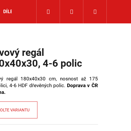
Hledat
Přihlášení
Nákupní
DÍLENSKÉ NÁŘADÍ
ROHOVÉ REGÁLY
NOVINKY
košík
vový regál
0x40x30, 4-6 polic
vý regál 180x40x30 cm, nosnost až 175
lici, 4-6 HDF dřevěných polic.
Doprava v ČR
ma.
OLTE VARIANTU