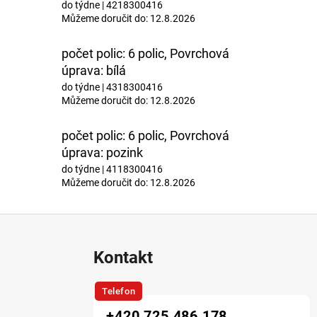
do týdne
| 4218300416
Můžeme doručit do:
12.8.2026
počet polic: 6 polic, Povrchová
úprava: bílá
do týdne
| 4318300416
Můžeme doručit do:
12.8.2026
počet polic: 6 polic, Povrchová
úprava: pozink
do týdne
| 4118300416
Můžeme doručit do:
12.8.2026
Kontakt
Telefon
+420 725 486 178