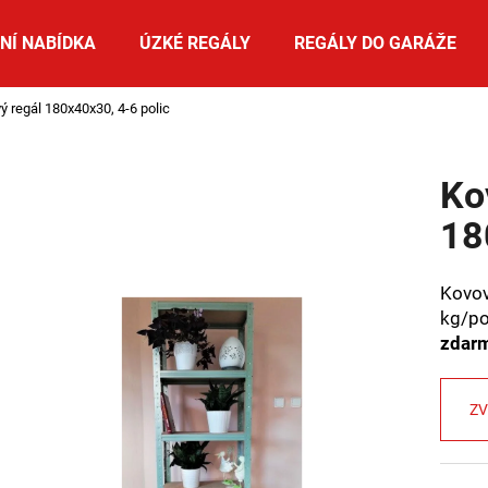
NÍ NABÍDKA
ÚZKÉ REGÁLY
REGÁLY DO GARÁŽE
ý regál 180x40x30, 4-6 polic
Co potřebujete najít?
Ko
HLEDAT
18
Kovo
Doporučujeme
kg/po
zdar
ZV