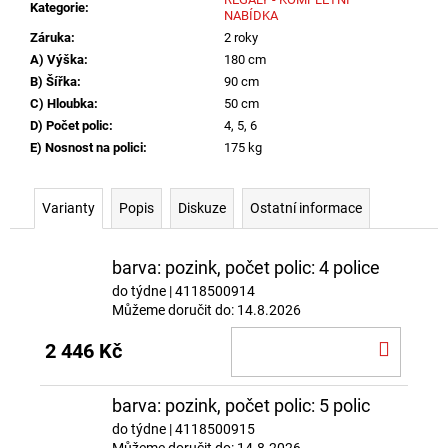
Kategorie
:
NABÍDKA
Záruka
:
2 roky
A) Výška
:
180 cm
B) Šířka
:
90 cm
C) Hloubka
:
50 cm
D) Počet polic
:
4, 5, 6
E) Nosnost na polici
:
175 kg
Varianty
Popis
Diskuze
Ostatní informace
barva: pozink, počet polic: 4 police
do týdne
| 4118500914
Můžeme doručit do:
14.8.2026
DO
2 446 Kč
KOŠÍ
barva: pozink, počet polic: 5 polic
do týdne
| 4118500915
Můžeme doručit do:
14.8.2026