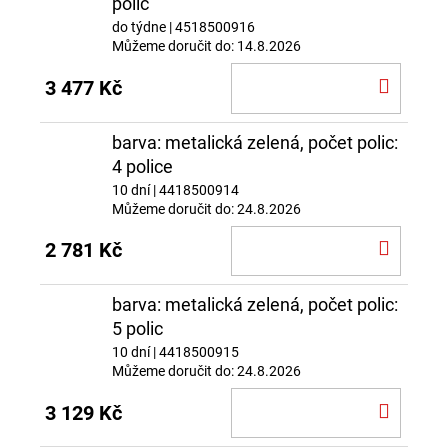
polic
do týdne
| 4518500916
Můžeme doručit do:
14.8.2026
DO
3 477 Kč
KOŠÍ
barva: metalická zelená, počet polic:
4 police
10 dní
| 4418500914
Můžeme doručit do:
24.8.2026
DO
2 781 Kč
KOŠÍ
barva: metalická zelená, počet polic:
5 polic
10 dní
| 4418500915
Můžeme doručit do:
24.8.2026
DO
3 129 Kč
KOŠÍ