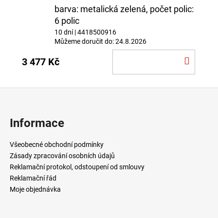
barva: metalická zelená, počet polic:
6 polic
10 dní
| 4418500916
Můžeme doručit do:
24.8.2026
DO
3 477 Kč
KOŠÍ
Z
á
p
Informace
a
t
Všeobecné obchodní podmínky
í
Zásady zpracování osobních údajů
Reklamační protokol, odstoupení od smlouvy
Reklamační řád
Moje objednávka