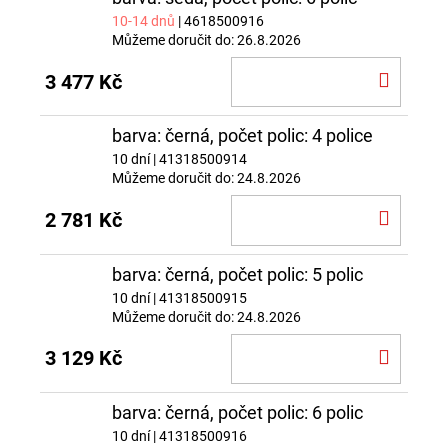
10-14 dnů
| 4618500916
Můžeme doručit do:
26.8.2026
DO
3 477 Kč
KOŠÍ
barva: černá, počet polic: 4 police
10 dní
| 41318500914
Můžeme doručit do:
24.8.2026
DO
2 781 Kč
KOŠÍ
barva: černá, počet polic: 5 polic
10 dní
| 41318500915
Můžeme doručit do:
24.8.2026
DO
3 129 Kč
KOŠÍ
barva: černá, počet polic: 6 polic
10 dní
| 41318500916