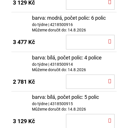
DO
3 129 Kč
KOŠÍ
barva: modrá, počet polic: 6 polic
do týdne
| 4218500916
Můžeme doručit do:
14.8.2026
DO
3 477 Kč
KOŠÍ
barva: bílá, počet polic: 4 police
do týdne
| 4318500914
Můžeme doručit do:
14.8.2026
DO
2 781 Kč
KOŠÍ
barva: bílá, počet polic: 5 polic
do týdne
| 4318500915
Můžeme doručit do:
14.8.2026
DO
3 129 Kč