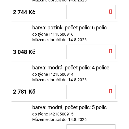
DO
2 744 Kč
KOŠÍ
barva: pozink, počet polic: 6 polic
do týdne
| 4118500916
Můžeme doručit do:
14.8.2026
DO
3 048 Kč
KOŠÍ
barva: modrá, počet polic: 4 police
do týdne
| 4218500914
Můžeme doručit do:
14.8.2026
DO
2 781 Kč
KOŠÍ
barva: modrá, počet polic: 5 polic
do týdne
| 4218500915
Můžeme doručit do:
14.8.2026