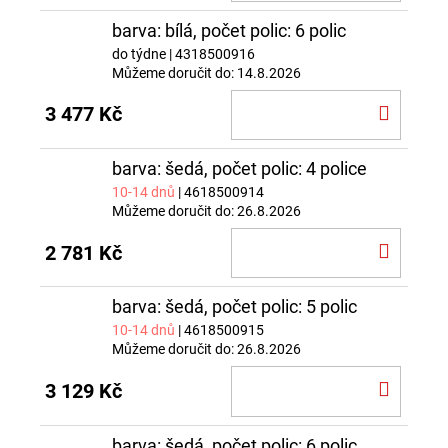
KOŠÍ
barva: bílá, počet polic: 6 polic
do týdne
| 4318500916
Můžeme doručit do:
14.8.2026
DO
3 477 Kč
KOŠÍ
barva: šedá, počet polic: 4 police
10-14 dnů
| 4618500914
Můžeme doručit do:
26.8.2026
DO
2 781 Kč
KOŠÍ
barva: šedá, počet polic: 5 polic
10-14 dnů
| 4618500915
Můžeme doručit do:
26.8.2026
DO
3 129 Kč
KOŠÍ
barva: šedá, počet polic: 6 polic