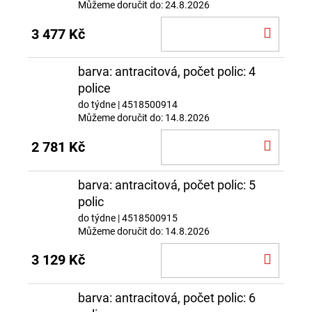
Můžeme doručit do:
24.8.2026
DO
3 477 Kč
KOŠÍ
barva: antracitová, počet polic: 4
police
do týdne
| 4518500914
Můžeme doručit do:
14.8.2026
DO
2 781 Kč
KOŠÍ
barva: antracitová, počet polic: 5
polic
do týdne
| 4518500915
Můžeme doručit do:
14.8.2026
DO
3 129 Kč
KOŠÍ
barva: antracitová, počet polic: 6