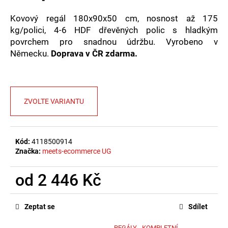
č
u
Kovový regál 180x90x50 cm, nosnost až 175
j
kg/polici, 4-6 HDF dřevěných polic s hladkým
e
povrchem pro snadnou údržbu. Vyrobeno v
m
Německu.
Doprava v ČR zdarma.
e
ZVOLTE VARIANTU
Kód:
4118500914
Značka:
meets-ecommerce UG
od
2 446 Kč
Měrná
cena:
Zeptat se
Sdílet
REGÁLY - KOMPLETNÍ