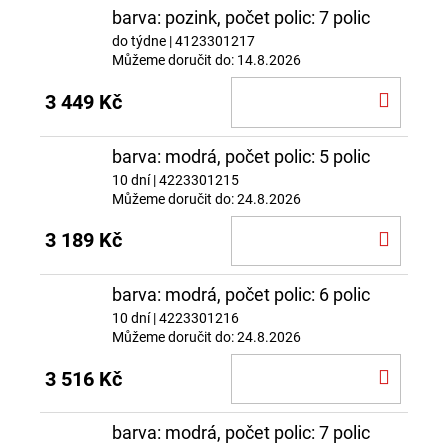
barva: pozink, počet polic: 7 polic
do týdne
| 4123301217
Můžeme doručit do:
14.8.2026
DO
3 449 Kč
KOŠÍ
barva: modrá, počet polic: 5 polic
10 dní
| 4223301215
Můžeme doručit do:
24.8.2026
DO
3 189 Kč
KOŠÍ
barva: modrá, počet polic: 6 polic
10 dní
| 4223301216
Můžeme doručit do:
24.8.2026
DO
3 516 Kč
KOŠÍ
barva: modrá, počet polic: 7 polic