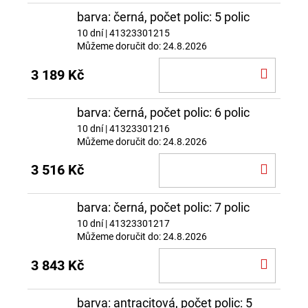
barva: černá, počet polic: 5 polic
10 dní
| 41323301215
Můžeme doručit do:
24.8.2026
DO
3 189 Kč
KOŠÍ
barva: černá, počet polic: 6 polic
10 dní
| 41323301216
Můžeme doručit do:
24.8.2026
DO
3 516 Kč
KOŠÍ
barva: černá, počet polic: 7 polic
10 dní
| 41323301217
Můžeme doručit do:
24.8.2026
DO
3 843 Kč
KOŠÍ
barva: antracitová, počet polic: 5