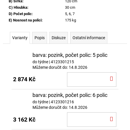
B) Šířka
:
120 cm
C) Hloubka
:
30 cm
D) Počet polic
:
5, 6, 7
E) Nosnost na polici
:
175 kg
Varianty
Popis
Diskuze
Ostatní informace
barva: pozink, počet polic: 5 polic
do týdne
| 4123301215
Můžeme doručit do:
14.8.2026
DO
2 874 Kč
KOŠÍ
barva: pozink, počet polic: 6 polic
do týdne
| 4123301216
Můžeme doručit do:
14.8.2026
DO
3 162 Kč
KOŠÍ