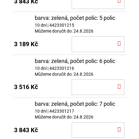
3 843 Kč
KOŠÍ
barva: zelená, počet polic: 5 polic
10 dní
| 4423301215
Můžeme doručit do:
24.8.2026
DO
3 189 Kč
KOŠÍ
barva: zelená, počet polic: 6 polic
10 dní
| 4423301216
Můžeme doručit do:
24.8.2026
DO
3 516 Kč
KOŠÍ
barva: zelená, počet polic: 7 polic
10 dní
| 4423301217
Můžeme doručit do:
24.8.2026
DO
3 843 Kč
KOŠÍ