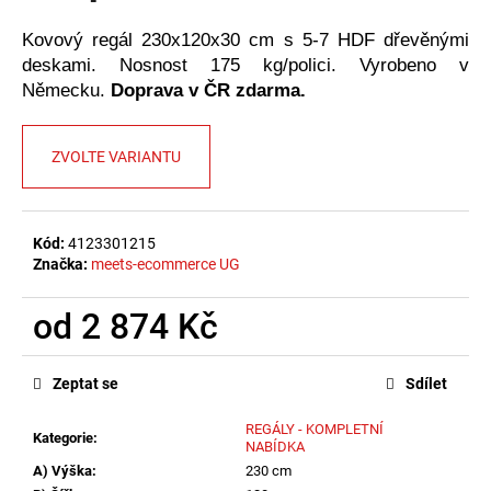
č
u
Kovový regál 230x120x30 cm s 5-7 HDF dřevěnými
j
deskami. Nosnost 175 kg/polici. Vyrobeno v
e
Německu.
Doprava v ČR zdarma.
m
e
ZVOLTE VARIANTU
Kód:
4123301215
Značka:
meets-ecommerce UG
od
2 874 Kč
Měrná
cena:
Zeptat se
Sdílet
REGÁLY - KOMPLETNÍ
Kategorie
:
NABÍDKA
A) Výška
:
230 cm