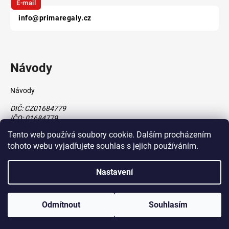
E-mail
info@primaregaly.cz
Návody
Návody
DIČ: CZ01684779
IČO: 01684779
Tento web používá soubory cookie. Dalším procházením
tohoto webu vyjadřujete souhlas s jejich používáním.
Vytvořil Shoptet
Nastavení
vytvořil
Štefan Mazáň
Copyright 2026
www.primaregaly.cz
. Všechna práva vyhrazena.
Odmítnout
Souhlasím
Upravit nastavení cookies