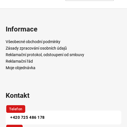
KOŠÍ
Z
á
p
Informace
a
t
Všeobecné obchodní podmínky
í
Zásady zpracování osobních údajů
Reklamační protokol, odstoupení od smlouvy
Reklamační řád
Moje objednávka
Kontakt
Telefon
+420 725 486 178