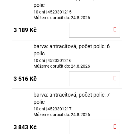
polic
10 dní
| 4523301215
Můžeme doručit do:
24.8.2026
DO
3 189 Kč
KOŠÍ
barva: antracitová, počet polic: 6
polic
10 dní
| 4523301216
Můžeme doručit do:
24.8.2026
DO
3 516 Kč
KOŠÍ
barva: antracitová, počet polic: 7
polic
10 dní
| 4523301217
Můžeme doručit do:
24.8.2026
DO
3 843 Kč