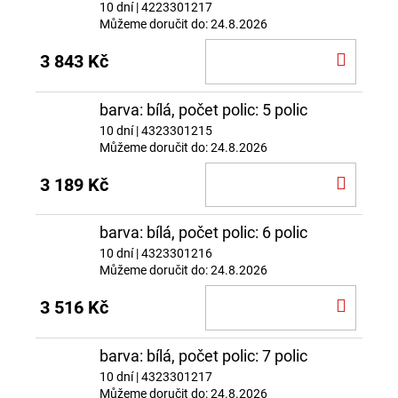
10 dní
| 4223301217
Můžeme doručit do:
24.8.2026
DO
3 843 Kč
KOŠÍ
barva: bílá, počet polic: 5 polic
10 dní
| 4323301215
Můžeme doručit do:
24.8.2026
DO
3 189 Kč
KOŠÍ
barva: bílá, počet polic: 6 polic
10 dní
| 4323301216
Můžeme doručit do:
24.8.2026
DO
3 516 Kč
KOŠÍ
barva: bílá, počet polic: 7 polic
10 dní
| 4323301217
Můžeme doručit do:
24.8.2026