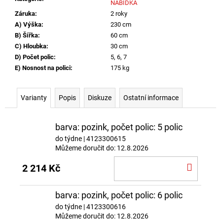
NABÍDKA
Záruka
:
2 roky
A) Výška
:
230 cm
B) Šířka
:
60 cm
C) Hloubka
:
30 cm
D) Počet polic
:
5, 6, 7
E) Nosnost na polici
:
175 kg
Varianty
Popis
Diskuze
Ostatní informace
barva: pozink, počet polic: 5 polic
do týdne
| 4123300615
Můžeme doručit do:
12.8.2026
DO
2 214 Kč
KOŠÍ
barva: pozink, počet polic: 6 polic
do týdne
| 4123300616
Můžeme doručit do:
12.8.2026