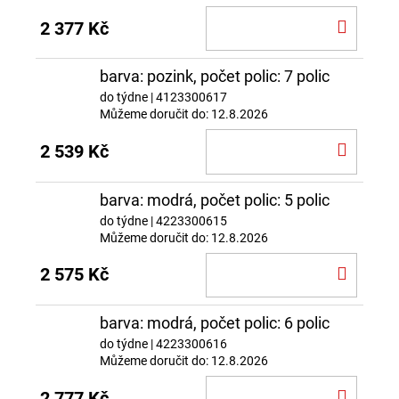
DO
2 377 Kč
KOŠÍ
barva: pozink, počet polic: 7 polic
do týdne
| 4123300617
Můžeme doručit do:
12.8.2026
DO
2 539 Kč
KOŠÍ
barva: modrá, počet polic: 5 polic
do týdne
| 4223300615
Můžeme doručit do:
12.8.2026
DO
2 575 Kč
KOŠÍ
barva: modrá, počet polic: 6 polic
do týdne
| 4223300616
Můžeme doručit do:
12.8.2026
DO
2 777 Kč