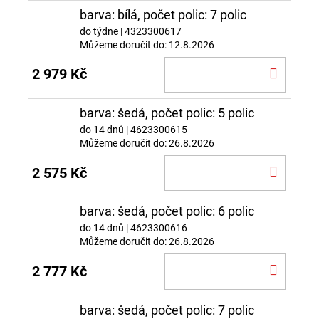
barva: bílá, počet polic: 7 polic
do týdne
| 4323300617
Můžeme doručit do:
12.8.2026
DO
2 979 Kč
KOŠÍ
barva: šedá, počet polic: 5 polic
do 14 dnů
| 4623300615
Můžeme doručit do:
26.8.2026
DO
2 575 Kč
KOŠÍ
barva: šedá, počet polic: 6 polic
do 14 dnů
| 4623300616
Můžeme doručit do:
26.8.2026
DO
2 777 Kč
KOŠÍ
barva: šedá, počet polic: 7 polic