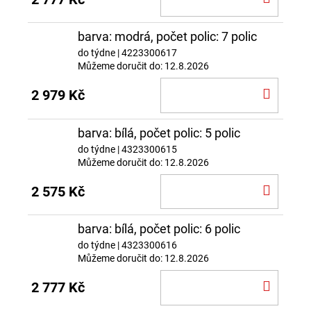
KOŠÍ
barva: modrá, počet polic: 7 polic
do týdne
| 4223300617
Můžeme doručit do:
12.8.2026
DO
2 979 Kč
KOŠÍ
barva: bílá, počet polic: 5 polic
do týdne
| 4323300615
Můžeme doručit do:
12.8.2026
DO
2 575 Kč
KOŠÍ
barva: bílá, počet polic: 6 polic
do týdne
| 4323300616
Můžeme doručit do:
12.8.2026
DO
2 777 Kč
KOŠÍ