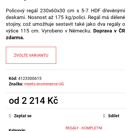
č
u
Policový regál 230x60x30 cm s 5-7 HDF dřevěnými
j
deskami. Nosnost až 175 kg/polici. Regál má dělené
e
stojiny, což umožňuje sestavit také jako dva regály o
m
výšce 115 cm. Vyrobeno v Německu.
Doprava v ČR
e
zdarma.
ZVOLTE VARIANTU
Kód:
4123300615
Značka:
meets-ecommerce UG
od
2 214 Kč
Měrná
cena:
Zeptat se
Sdílet
REGÁLY - KOMPLETNÍ
Kategorie
: