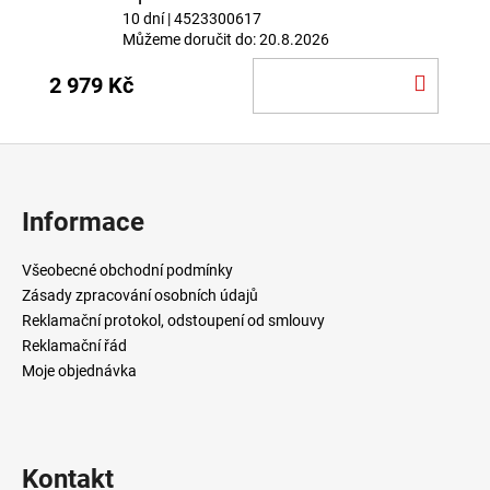
10 dní
| 4523300617
Můžeme doručit do:
20.8.2026
DO
2 979 Kč
KOŠÍ
Z
á
p
Informace
a
t
Všeobecné obchodní podmínky
í
Zásady zpracování osobních údajů
Reklamační protokol, odstoupení od smlouvy
Reklamační řád
Moje objednávka
Kontakt