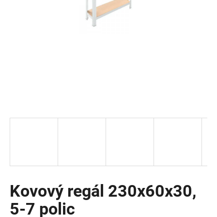
a
j
í
t
?
HLEDAT
D
o
p
o
Kovový regál 230x60x30,
r
5-7 polic
u