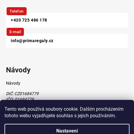
Telefon
+420 725 486 178
E-mail
info@primaregaly.cz
Návody
Návody
DIČ: CZ01684779
IČO: 01684779
Tento web používá soubory cookie. Dalším procházením
tohoto webu vyjadřujete souhlas s jejich používáním.
Vytvořil Shoptet
Nastavení
vytvořil
Štefan Mazáň