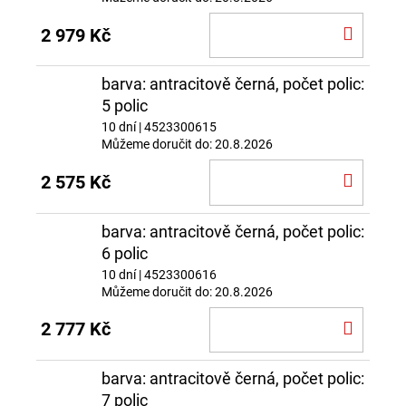
DO
2 979 Kč
KOŠÍ
barva: antracitově černá, počet polic:
5 polic
10 dní
| 4523300615
Můžeme doručit do:
20.8.2026
DO
2 575 Kč
KOŠÍ
barva: antracitově černá, počet polic:
6 polic
10 dní
| 4523300616
Můžeme doručit do:
20.8.2026
DO
2 777 Kč
KOŠÍ
barva: antracitově černá, počet polic:
7 polic