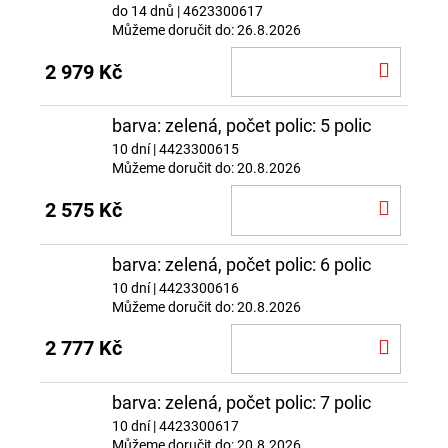
do 14 dnů
| 4623300617
Můžeme doručit do:
26.8.2026
DO
2 979 Kč
KOŠÍ
barva: zelená, počet polic: 5 polic
10 dní
| 4423300615
Můžeme doručit do:
20.8.2026
DO
2 575 Kč
KOŠÍ
barva: zelená, počet polic: 6 polic
10 dní
| 4423300616
Můžeme doručit do:
20.8.2026
DO
2 777 Kč
KOŠÍ
barva: zelená, počet polic: 7 polic
10 dní
| 4423300617
Můžeme doručit do:
20.8.2026