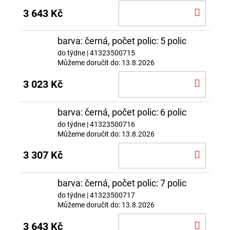
DO
3 643 Kč
KOŠÍ
barva: černá, počet polic: 5 polic
do týdne
| 41323500715
Můžeme doručit do:
13.8.2026
DO
3 023 Kč
KOŠÍ
barva: černá, počet polic: 6 polic
do týdne
| 41323500716
Můžeme doručit do:
13.8.2026
DO
3 307 Kč
KOŠÍ
barva: černá, počet polic: 7 polic
do týdne
| 41323500717
Můžeme doručit do:
13.8.2026
DO
3 643 Kč