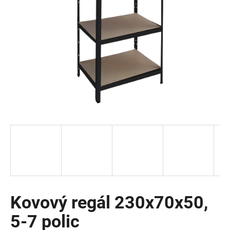
a
j
í
t
?
HLEDAT
D
o
p
o
Kovový regál 230x70x50,
r
5-7 polic
u