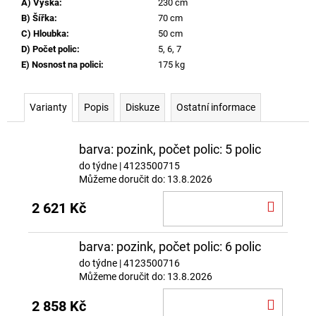
A) Výška
:
230 cm
B) Šířka
:
70 cm
C) Hloubka
:
50 cm
D) Počet polic
:
5, 6, 7
E) Nosnost na polici
:
175 kg
Varianty
Popis
Diskuze
Ostatní informace
barva: pozink, počet polic: 5 polic
do týdne
| 4123500715
Můžeme doručit do:
13.8.2026
DO
2 621 Kč
KOŠÍ
barva: pozink, počet polic: 6 polic
do týdne
| 4123500716
Můžeme doručit do:
13.8.2026
DO
2 858 Kč