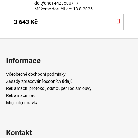
do týdne
| 4423500717
Můžeme doručit do:
13.8.2026
DO
3 643 Kč
KOŠÍ
Z
á
p
Informace
a
t
Všeobecné obchodní podmínky
í
Zásady zpracování osobních údajů
Reklamační protokol, odstoupení od smlouvy
Reklamační řád
Moje objednávka
Kontakt