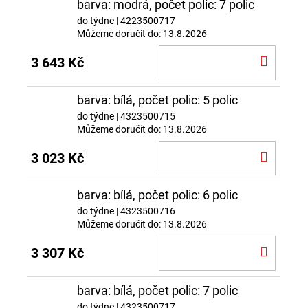
barva: modrá, počet polic: 7 polic
do týdne
| 4223500717
Můžeme doručit do:
13.8.2026
DO
3 643 Kč
KOŠÍ
barva: bílá, počet polic: 5 polic
do týdne
| 4323500715
Můžeme doručit do:
13.8.2026
DO
3 023 Kč
KOŠÍ
barva: bílá, počet polic: 6 polic
do týdne
| 4323500716
Můžeme doručit do:
13.8.2026
DO
3 307 Kč
KOŠÍ
barva: bílá, počet polic: 7 polic
do týdne
| 4323500717