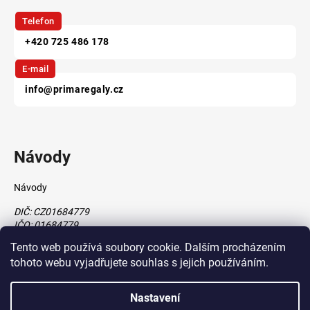
Telefon
+420 725 486 178
E-mail
info@primaregaly.cz
Návody
Návody
DIČ: CZ01684779
IČO: 01684779
Tento web používá soubory cookie. Dalším procházením
tohoto webu vyjadřujete souhlas s jejich používáním.
Vytvořil Shoptet
Nastavení
vytvořil
Štefan Mazáň