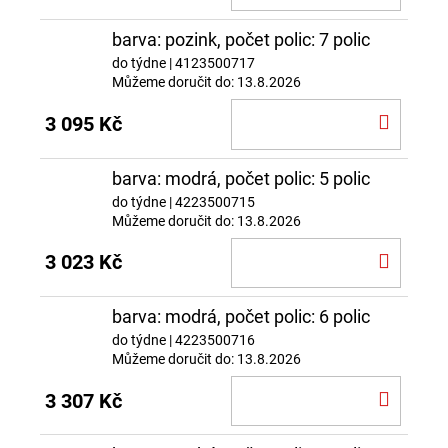
KOŠÍ
barva: pozink, počet polic: 7 polic
do týdne
| 4123500717
Můžeme doručit do:
13.8.2026
DO
3 095 Kč
KOŠÍ
barva: modrá, počet polic: 5 polic
do týdne
| 4223500715
Můžeme doručit do:
13.8.2026
DO
3 023 Kč
KOŠÍ
barva: modrá, počet polic: 6 polic
do týdne
| 4223500716
Můžeme doručit do:
13.8.2026
DO
3 307 Kč
KOŠÍ