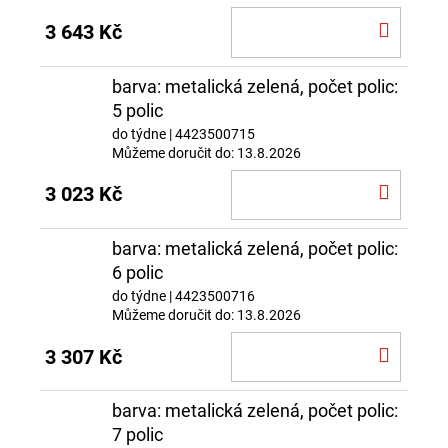
DO
3 643 Kč
KOŠÍ
barva: metalická zelená, počet polic:
5 polic
do týdne
| 4423500715
Můžeme doručit do:
13.8.2026
DO
3 023 Kč
KOŠÍ
barva: metalická zelená, počet polic:
6 polic
do týdne
| 4423500716
Můžeme doručit do:
13.8.2026
DO
3 307 Kč
KOŠÍ
barva: metalická zelená, počet polic:
7 polic