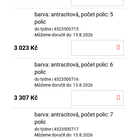
KOŠÍ
barva: antracitová, počet polic: 5
polic
do týdne
| 4523500715
Můžeme doručit do:
13.8.2026
DO
3 023 Kč
KOŠÍ
barva: antracitová, počet polic: 6
polic
do týdne
| 4523500716
Můžeme doručit do:
13.8.2026
DO
3 307 Kč
KOŠÍ
barva: antracitová, počet polic: 7
polic
do týdne
| 4523500717
Můžeme doručit do:
13.8.2026