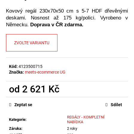
č
u
Kovový regál 230x70x50 cm s 5-7 HDF dřevěnými
j
deskami. Nosnost až 175 kg/polici. Vyrobeno v
e
Německu.
Doprava v ČR zdarma.
m
e
ZVOLTE VARIANTU
Kód:
4123500715
Značka:
meets-ecommerce UG
od
2 621 Kč
Měrná
cena:
Zeptat se
Sdílet
REGÁLY - KOMPLETNÍ
Kategorie
:
NABÍDKA
Záruka
:
2 roky