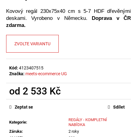
č
u
Kovový regál 230x75x40 cm s 5-7 HDF dřevěnými
j
deskami. Vyrobeno v Německu.
Doprava v ČR
e
zdarma.
m
e
ZVOLTE VARIANTU
Kód:
4123407515
Značka:
meets-ecommerce UG
od
2 533 Kč
Měrná
cena:
Zeptat se
Sdílet
REGÁLY - KOMPLETNÍ
Kategorie
:
NABÍDKA
Záruka
:
2 roky