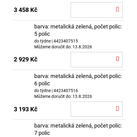
DO
3 458 Kč
KOŠÍ
barva: metalická zelená, počet polic:
5 polic
do týdne
| 4423407515
Můžeme doručit do:
13.8.2026
DO
2 929 Kč
KOŠÍ
barva: metalická zelená, počet polic:
6 polic
do týdne
| 4423407516
Můžeme doručit do:
13.8.2026
DO
3 193 Kč
KOŠÍ
barva: metalická zelená, počet polic:
7 polic