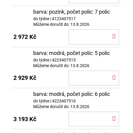
KOŠÍ
barva: pozink, počet polic: 7 polic
do týdne
| 4123407517
Můžeme doručit do:
13.8.2026
DO
2 972 Kč
KOŠÍ
barva: modrá, počet polic: 5 polic
do týdne
| 4223407515
Můžeme doručit do:
13.8.2026
DO
2 929 Kč
KOŠÍ
barva: modrá, počet polic: 6 polic
do týdne
| 4223407516
Můžeme doručit do:
13.8.2026
DO
3 193 Kč
KOŠÍ