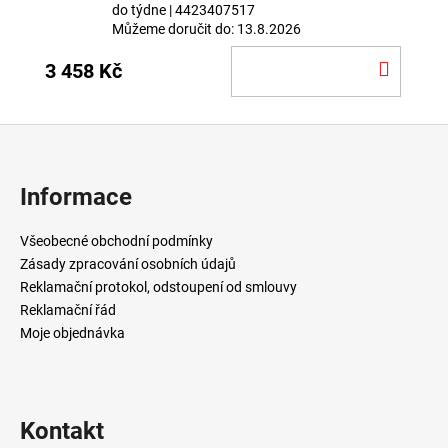
do týdne
| 4423407517
Můžeme doručit do:
13.8.2026
DO
3 458 Kč
KOŠÍ
Z
á
p
Informace
a
t
Všeobecné obchodní podmínky
í
Zásady zpracování osobních údajů
Reklamační protokol, odstoupení od smlouvy
Reklamační řád
Moje objednávka
Kontakt