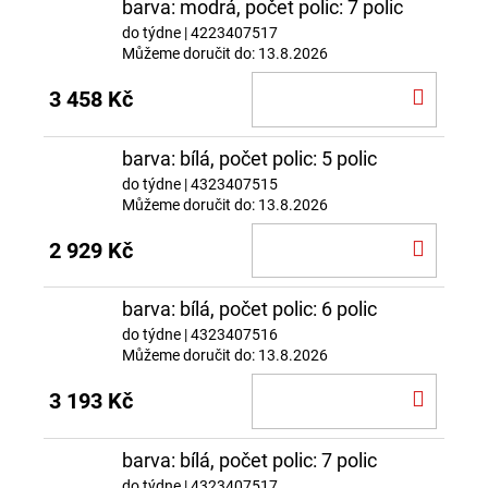
barva: modrá, počet polic: 7 polic
do týdne
| 4223407517
Můžeme doručit do:
13.8.2026
DO
3 458 Kč
KOŠÍ
barva: bílá, počet polic: 5 polic
do týdne
| 4323407515
Můžeme doručit do:
13.8.2026
DO
2 929 Kč
KOŠÍ
barva: bílá, počet polic: 6 polic
do týdne
| 4323407516
Můžeme doručit do:
13.8.2026
DO
3 193 Kč
KOŠÍ
barva: bílá, počet polic: 7 polic
do týdne
| 4323407517