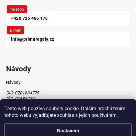
Telefon
+420 725 486 178
E-mail
info@primaregaly.cz
Návody
Návody
DIČ: CZ01684779
IČO: 01684779
Tento web používá soubory cookie. Dalším procházením
tohoto webu vyjadřujete souhlas s jejich používáním.
Vytvořil Shoptet
Nastavení
vytvořil
Štefan Mazáň