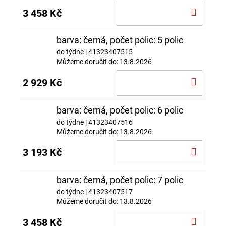
DO
3 458 Kč
KOŠÍ
barva: černá, počet polic: 5 polic
do týdne
| 41323407515
Můžeme doručit do:
13.8.2026
DO
2 929 Kč
KOŠÍ
barva: černá, počet polic: 6 polic
do týdne
| 41323407516
Můžeme doručit do:
13.8.2026
DO
3 193 Kč
KOŠÍ
barva: černá, počet polic: 7 polic
do týdne
| 41323407517
Můžeme doručit do:
13.8.2026
DO
3 458 Kč