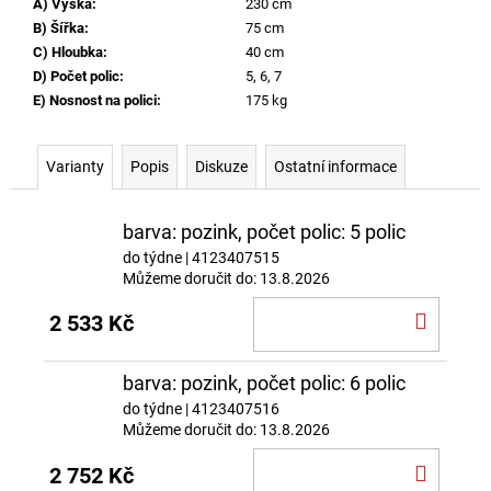
A) Výška
:
230 cm
B) Šířka
:
75 cm
C) Hloubka
:
40 cm
D) Počet polic
:
5, 6, 7
E) Nosnost na polici
:
175 kg
Varianty
Popis
Diskuze
Ostatní informace
barva: pozink, počet polic: 5 polic
do týdne
| 4123407515
Můžeme doručit do:
13.8.2026
DO
2 533 Kč
KOŠÍ
barva: pozink, počet polic: 6 polic
do týdne
| 4123407516
Můžeme doručit do:
13.8.2026
DO
2 752 Kč