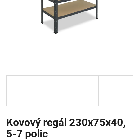
a
j
í
t
?
HLEDAT
D
o
p
o
Kovový regál 230x75x40,
r
5-7 polic
u