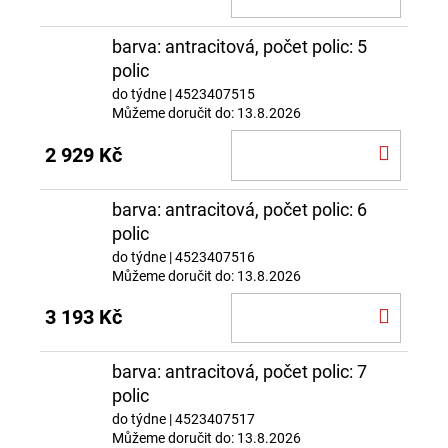
KOŠÍ
barva: antracitová, počet polic: 5
polic
do týdne
| 4523407515
Můžeme doručit do:
13.8.2026
DO
2 929 Kč
KOŠÍ
barva: antracitová, počet polic: 6
polic
do týdne
| 4523407516
Můžeme doručit do:
13.8.2026
DO
3 193 Kč
KOŠÍ
barva: antracitová, počet polic: 7
polic
do týdne
| 4523407517
Můžeme doručit do:
13.8.2026