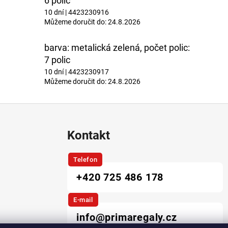
6 polic
10 dní
| 4423230916
Můžeme doručit do:
24.8.2026
barva: metalická zelená, počet polic:
7 polic
10 dní
| 4423230917
Můžeme doručit do:
24.8.2026
Kontakt
Telefon
+420 725 486 178
E-mail
info@primaregaly.cz