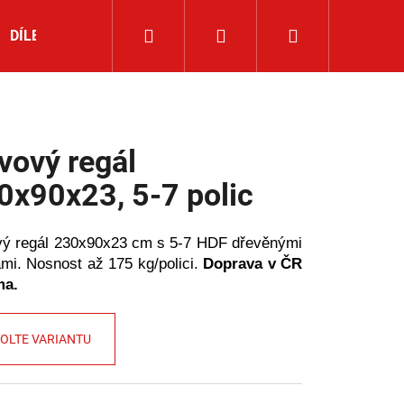
Hledat
Přihlášení
Nákupní
DÍLENSKÉ NÁŘADÍ
ROHOVÉ REGÁLY
NOVINKY
košík
vový regál
0x90x23, 5-7 polic
ý regál 230x90x23 cm s 5-7 HDF dřevěnými
mi. Nosnost až 175 kg/polici.
Doprava v ČR
ma.
OLTE VARIANTU