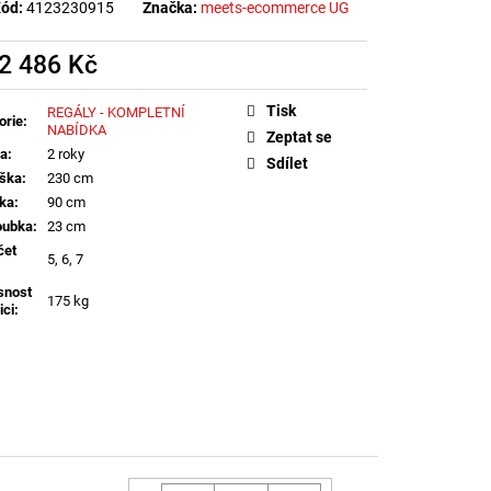
ód:
4123230915
Značka:
meets-ecommerce UG
2 486 Kč
á
Tisk
REGÁLY - KOMPLETNÍ
orie
:
NABÍDKA
Zeptat se
ka
:
2 roky
Sdílet
ška
:
230 cm
řka
:
90 cm
oubka
:
23 cm
čet
5, 6, 7
snost
175 kg
ici
: