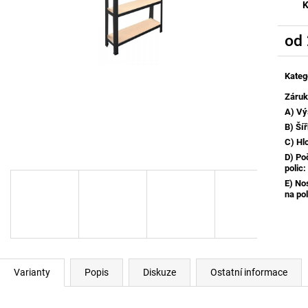
K
od
Měrn
cena:
Kateg
Záru
A) Vý
B) Ší
C) Hl
D) Po
polic
:
E) No
na pol
Varianty
Popis
Diskuze
Ostatní informace