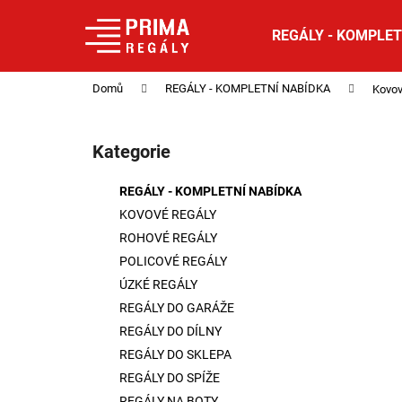
K
Přejít
na
o
REGÁLY - KOMPLET
obsah
Zpět
Zpět
š
do
do
í
Domů
REGÁLY - KOMPLETNÍ NABÍDKA
Kovov
obchodu
obchodu
k
P
o
Kategorie
Přeskočit
s
kategorie
t
REGÁLY - KOMPLETNÍ NABÍDKA
r
KOVOVÉ REGÁLY
a
ROHOVÉ REGÁLY
n
POLICOVÉ REGÁLY
n
ÚZKÉ REGÁLY
í
REGÁLY DO GARÁŽE
p
REGÁLY DO DÍLNY
a
REGÁLY DO SKLEPA
n
REGÁLY DO SPÍŽE
e
REGÁLY NA BOTY