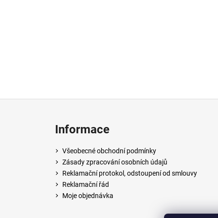
Z
á
Informace
p
a
Všeobecné obchodní podmínky
t
Zásady zpracování osobních údajů
í
Reklamační protokol, odstoupení od smlouvy
Reklamační řád
Moje objednávka