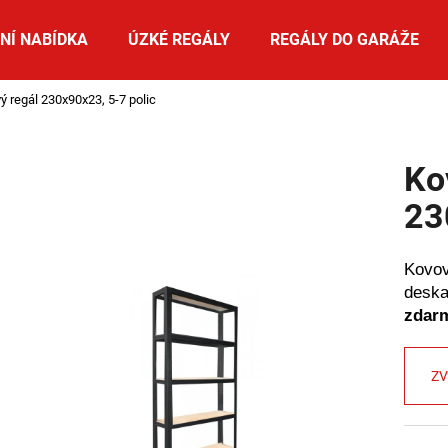
NÍ NABÍDKA
ÚZKÉ REGÁLY
REGÁLY DO GARÁŽE
ý regál 230x90x23, 5-7 polic
Co potřebujete najít?
Ko
HLEDAT
23
Kovov
Doporučujeme
deska
zdar
ZV