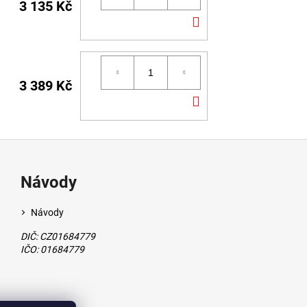
3 135 Kč
DO
KOŠÍKU
3 389 Kč
DO
KOŠÍKU
Návody
Návody
DIČ: CZ01684779
IČO: 01684779