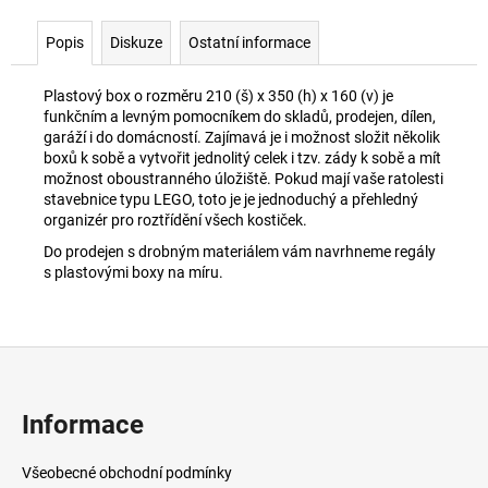
Popis
Diskuze
Ostatní informace
Plastový box o rozměru 210 (š) x 350 (h) x 160 (v)
j
e
funkčním a levným pomocníkem do skladů, prodejen, dílen,
garáží i do domácností. Zajímavá je i možnost složit několik
boxů k sobě a vytvořit jednolitý celek i tzv. zády k sobě a mít
možnost oboustranného úložiště. Pokud mají vaše ratolesti
stavebnice typu LEGO, toto je je jednoduchý a přehledný
organizér pro roztřídění všech kostiček.
Do prodejen s drobným materiálem vám navrhneme regály
s plastovými boxy na míru.
Z
á
p
Informace
a
t
Všeobecné obchodní podmínky