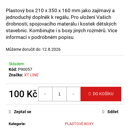
č
u
Plastový box 210 x 350 x 160 mm jako zajímavý a
j
jednoduchý doplněk k regálu. Pro uložení Vašich
e
drobností, spojovacího materálu i kostek dětských
m
stavebnic. Kombinujte i s boxy jiných rozměrů. Více
e
informací v podrobném popisu
Můžeme doručit do:
12.8.2026
Skladem
Kód:
P90057
Značka:
XT LINE
100 Kč
DO KOŠÍKU
Měrná
cena:
Zeptat se
Sdílet
Kategorie
:
PLASTOVÉ BOXY