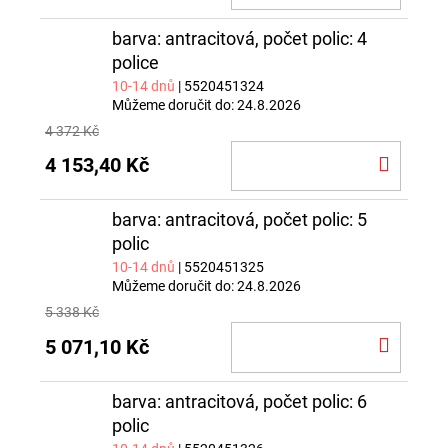
KOŠÍ
barva: antracitová, počet polic: 4
police
10-14 dnů
| 5520451324
Můžeme doručit do:
24.8.2026
4 372 Kč
DO
4 153,40 Kč
KOŠÍ
barva: antracitová, počet polic: 5
polic
10-14 dnů
| 5520451325
Můžeme doručit do:
24.8.2026
5 338 Kč
DO
5 071,10 Kč
KOŠÍ
barva: antracitová, počet polic: 6
polic