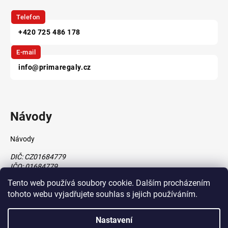
Telefon
+420 725 486 178
E-mail
info@primaregaly.cz
Návody
Návody
DIČ: CZ01684779
IČO: 01684779
Tento web používá soubory cookie. Dalším procházením
tohoto webu vyjadřujete souhlas s jejich používáním.
Vytvořil Shoptet
Nastavení
vytvořil
Štefan Mazáň