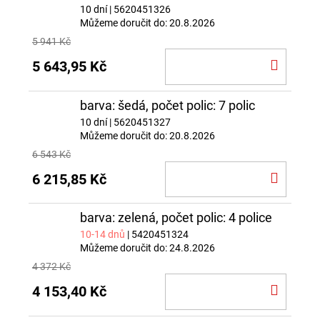
10 dní
| 5620451326
Můžeme doručit do:
20.8.2026
5 941 Kč
DO
5 643,95 Kč
KOŠÍ
barva: šedá, počet polic: 7 polic
10 dní
| 5620451327
Můžeme doručit do:
20.8.2026
6 543 Kč
DO
6 215,85 Kč
KOŠÍ
barva: zelená, počet polic: 4 police
10-14 dnů
| 5420451324
Můžeme doručit do:
24.8.2026
4 372 Kč
DO
4 153,40 Kč
KOŠÍ