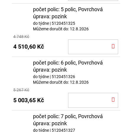
KOŠÍ
počet polic: 5 polic, Povrchová
úprava: pozink
do týdne
| 5120451325
Můžeme doručit do:
12.8.2026
4 748 Kč
DO
4 510,60 Kč
KOŠÍ
počet polic: 6 polic, Povrchová
úprava: pozink
do týdne
| 5120451326
Můžeme doručit do:
12.8.2026
5 267 Kč
DO
5 003,65 Kč
KOŠÍ
počet polic: 7 polic, Povrchová
úprava: pozink
do týdne
| 5120451327