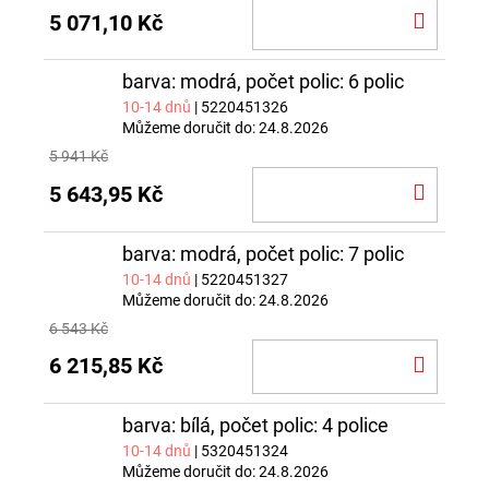
DO
5 071,10 Kč
KOŠÍ
barva: modrá, počet polic: 6 polic
10-14 dnů
| 5220451326
Můžeme doručit do:
24.8.2026
5 941 Kč
DO
5 643,95 Kč
KOŠÍ
barva: modrá, počet polic: 7 polic
10-14 dnů
| 5220451327
Můžeme doručit do:
24.8.2026
6 543 Kč
DO
6 215,85 Kč
KOŠÍ
barva: bílá, počet polic: 4 police
10-14 dnů
| 5320451324
Můžeme doručit do:
24.8.2026