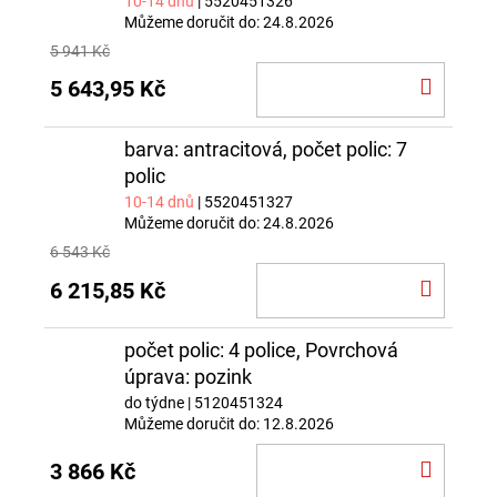
10-14 dnů
| 5520451326
Můžeme doručit do:
24.8.2026
5 941 Kč
DO
5 643,95 Kč
KOŠÍ
barva: antracitová, počet polic: 7
polic
10-14 dnů
| 5520451327
Můžeme doručit do:
24.8.2026
6 543 Kč
DO
6 215,85 Kč
KOŠÍ
počet polic: 4 police, Povrchová
úprava: pozink
do týdne
| 5120451324
Můžeme doručit do:
12.8.2026
DO
3 866 Kč