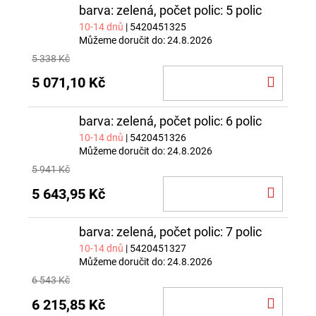
barva: zelená, počet polic: 5 polic
10-14 dnů
| 5420451325
Můžeme doručit do:
24.8.2026
5 338 Kč
DO
5 071,10 Kč
KOŠÍ
barva: zelená, počet polic: 6 polic
10-14 dnů
| 5420451326
Můžeme doručit do:
24.8.2026
5 941 Kč
DO
5 643,95 Kč
KOŠÍ
barva: zelená, počet polic: 7 polic
10-14 dnů
| 5420451327
Můžeme doručit do:
24.8.2026
6 543 Kč
DO
6 215,85 Kč