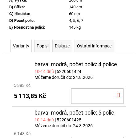
A) Výška
:
200 cm
B) Šířka
:
140 cm
C) Hloubka
:
60 cm
D) Počet polic
:
4, 5, 6, 7
E) Nosnost na polici
:
145 kg
Varianty
Popis
Diskuze
Ostatní informace
barva: modrá, počet polic: 4 police
10-14 dnů
| 5220601424
Můžeme doručit do:
24.8.2026
5 383 Kč
DO
5 113,85 Kč
KOŠÍ
barva: modrá, počet polic: 5 polic
10-14 dnů
| 5220601425
Můžeme doručit do:
24.8.2026
6 148 Kč