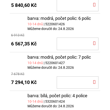
DO
5 840,60 Kč
KOŠÍ
barva: modrá, počet polic: 6 polic
10-14 dnů
| 5220601426
Můžeme doručit do:
24.8.2026
6 913 Kč
DO
6 567,35 Kč
KOŠÍ
barva: modrá, počet polic: 7 polic
10-14 dnů
| 5220601427
Můžeme doručit do:
24.8.2026
7 678 Kč
DO
7 294,10 Kč
KOŠÍ
barva: bílá, počet polic: 4 police
10-14 dnů
| 5320601424
Můžeme doručit do:
24.8.2026