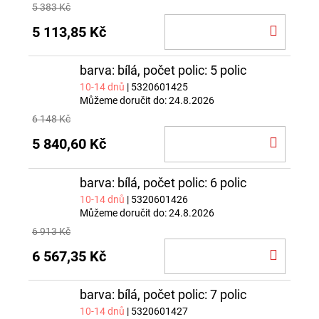
5 383 Kč
DO
5 113,85 Kč
KOŠÍ
barva: bílá, počet polic: 5 polic
10-14 dnů
| 5320601425
Můžeme doručit do:
24.8.2026
6 148 Kč
DO
5 840,60 Kč
KOŠÍ
barva: bílá, počet polic: 6 polic
10-14 dnů
| 5320601426
Můžeme doručit do:
24.8.2026
6 913 Kč
DO
6 567,35 Kč
KOŠÍ
barva: bílá, počet polic: 7 polic
10-14 dnů
| 5320601427