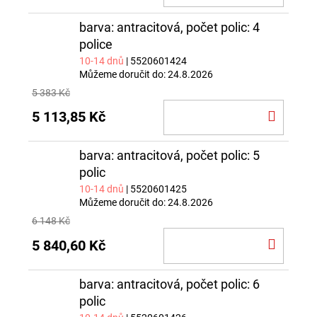
KOŠÍ
barva: antracitová, počet polic: 4
police
10-14 dnů
| 5520601424
Můžeme doručit do:
24.8.2026
5 383 Kč
DO
5 113,85 Kč
KOŠÍ
barva: antracitová, počet polic: 5
polic
10-14 dnů
| 5520601425
Můžeme doručit do:
24.8.2026
6 148 Kč
DO
5 840,60 Kč
KOŠÍ
barva: antracitová, počet polic: 6
polic