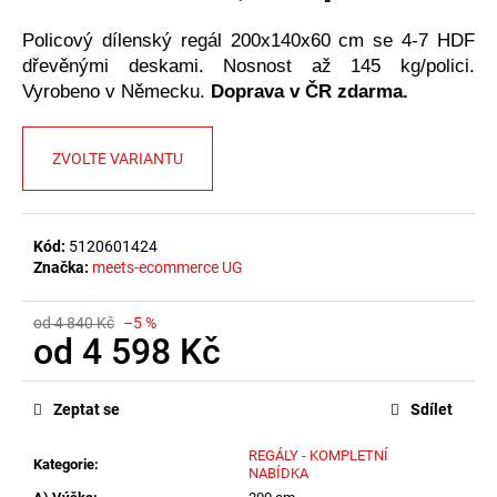
č
u
Policový dílenský regál 200x140x60 cm se 4-7 HDF
j
dřevěnými deskami. Nosnost až 145 kg/polici.
e
Vyrobeno v Německu.
Doprava v ČR zdarma.
m
e
ZVOLTE VARIANTU
Kód:
5120601424
Značka:
meets-ecommerce UG
od 4 840 Kč
–5 %
od
4 598 Kč
Měrná
cena:
Zeptat se
Sdílet
REGÁLY - KOMPLETNÍ
Kategorie
:
NABÍDKA