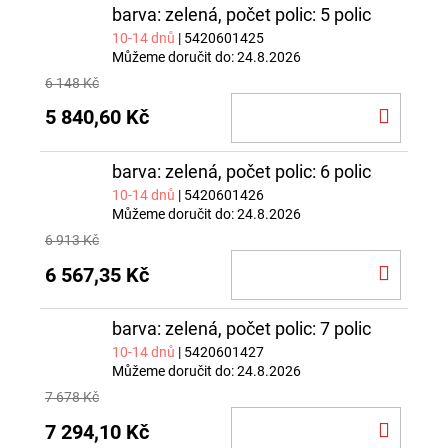
barva: zelená, počet polic: 5 polic
10-14 dnů
| 5420601425
Můžeme doručit do:
24.8.2026
6 148 Kč
DO
5 840,60 Kč
KOŠÍ
barva: zelená, počet polic: 6 polic
10-14 dnů
| 5420601426
Můžeme doručit do:
24.8.2026
6 913 Kč
DO
6 567,35 Kč
KOŠÍ
barva: zelená, počet polic: 7 polic
10-14 dnů
| 5420601427
Můžeme doručit do:
24.8.2026
7 678 Kč
DO
7 294,10 Kč