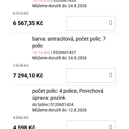
10-14 dnů
| 5520601426
Můžeme doručit do:
24.8.2026
6 913 Kč
DO
6 567,35 Kč
KOŠÍ
barva: antracitová, počet polic: 7
polic
10-14 dnů
| 5520601427
Můžeme doručit do:
24.8.2026
7 678 Kč
DO
7 294,10 Kč
KOŠÍ
počet polic: 4 police, Povrchová
úprava: pozink
do týdne
| 5120601424
Můžeme doručit do:
12.8.2026
4 840 Kč
DO
4 598 Kč