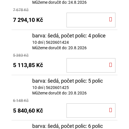
Můžeme doručit do:
24.8.2026
7 678 Kč
DO
7 294,10 Kč
KOŠÍ
barva: šedá, počet polic: 4 police
10 dní
| 5620601424
Můžeme doručit do:
20.8.2026
5 383 Kč
DO
5 113,85 Kč
KOŠÍ
barva: šedá, počet polic: 5 polic
10 dní
| 5620601425
Můžeme doručit do:
20.8.2026
6 148 Kč
DO
5 840,60 Kč
KOŠÍ
barva: šedá, počet polic: 6 polic