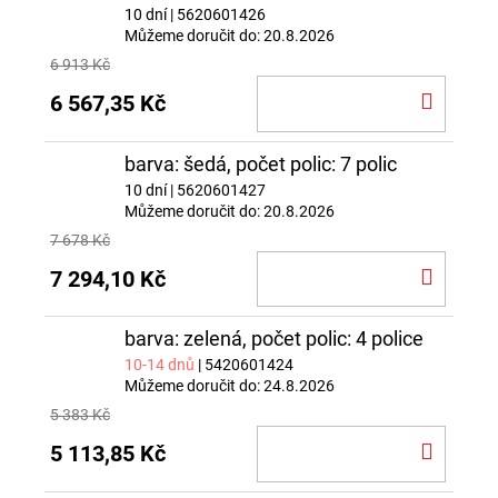
10 dní
| 5620601426
Můžeme doručit do:
20.8.2026
6 913 Kč
DO
6 567,35 Kč
KOŠÍ
barva: šedá, počet polic: 7 polic
10 dní
| 5620601427
Můžeme doručit do:
20.8.2026
7 678 Kč
DO
7 294,10 Kč
KOŠÍ
barva: zelená, počet polic: 4 police
10-14 dnů
| 5420601424
Můžeme doručit do:
24.8.2026
5 383 Kč
DO
5 113,85 Kč
KOŠÍ