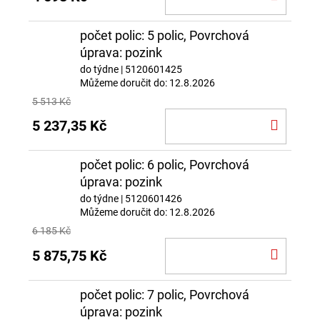
KOŠÍ
počet polic: 5 polic, Povrchová
úprava: pozink
do týdne
| 5120601425
Můžeme doručit do:
12.8.2026
5 513 Kč
DO
5 237,35 Kč
KOŠÍ
počet polic: 6 polic, Povrchová
úprava: pozink
do týdne
| 5120601426
Můžeme doručit do:
12.8.2026
6 185 Kč
DO
5 875,75 Kč
KOŠÍ
počet polic: 7 polic, Povrchová
úprava: pozink