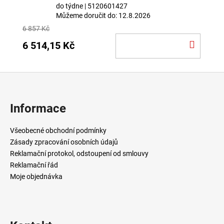
do týdne
| 5120601427
Můžeme doručit do:
12.8.2026
6 857 Kč
DO
6 514,15 Kč
KOŠÍ
Z
á
p
Informace
a
t
Všeobecné obchodní podmínky
í
Zásady zpracování osobních údajů
Reklamační protokol, odstoupení od smlouvy
Reklamační řád
Moje objednávka