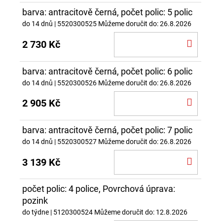
barva: antracitově černá, počet polic: 5 polic
do 14 dnů
| 5520300525
Můžeme doručit do:
26.8.2026
DO
2 730 Kč
KOŠÍ
barva: antracitově černá, počet polic: 6 polic
do 14 dnů
| 5520300526
Můžeme doručit do:
26.8.2026
DO
2 905 Kč
KOŠÍ
barva: antracitově černá, počet polic: 7 polic
do 14 dnů
| 5520300527
Můžeme doručit do:
26.8.2026
DO
3 139 Kč
KOŠÍ
počet polic: 4 police, Povrchová úprava:
pozink
do týdne
| 5120300524
Můžeme doručit do:
12.8.2026