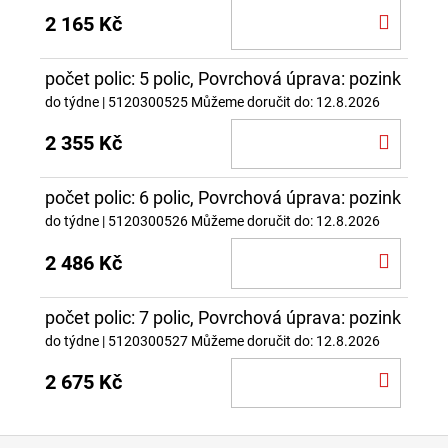
DO
2 165 Kč
KOŠÍ
počet polic: 5 polic, Povrchová úprava: pozink
do týdne
| 5120300525
Můžeme doručit do:
12.8.2026
DO
2 355 Kč
KOŠÍ
počet polic: 6 polic, Povrchová úprava: pozink
do týdne
| 5120300526
Můžeme doručit do:
12.8.2026
DO
2 486 Kč
KOŠÍ
počet polic: 7 polic, Povrchová úprava: pozink
do týdne
| 5120300527
Můžeme doručit do:
12.8.2026
DO
2 675 Kč
KOŠÍ
Z