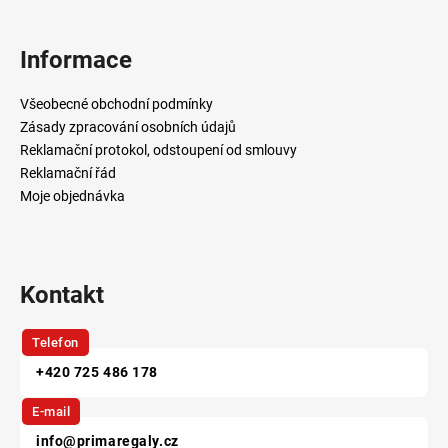
á
p
Informace
a
t
Všeobecné obchodní podmínky
í
Zásady zpracování osobních údajů
Reklamační protokol, odstoupení od smlouvy
Reklamační řád
Moje objednávka
Kontakt
Telefon
+420 725 486 178
E-mail
info@primaregaly.cz