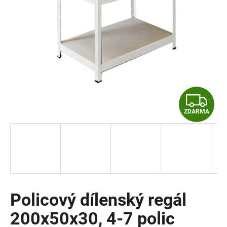
a
j
í
t
?
Z
ZDARMA
D
HLEDAT
A
R
D
o
M
p
o
Policový dílenský regál
A
r
200x50x30, 4-7 polic
u