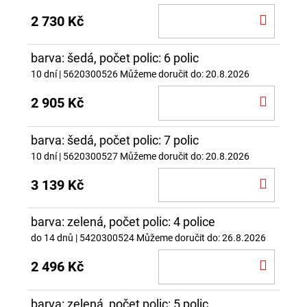
DO
2 730 Kč
KOŠÍ
barva: šedá, počet polic: 6 polic
10 dní
| 5620300526
Můžeme doručit do:
20.8.2026
DO
2 905 Kč
KOŠÍ
barva: šedá, počet polic: 7 polic
10 dní
| 5620300527
Můžeme doručit do:
20.8.2026
DO
3 139 Kč
KOŠÍ
barva: zelená, počet polic: 4 police
do 14 dnů
| 5420300524
Můžeme doručit do:
26.8.2026
DO
2 496 Kč
KOŠÍ
barva: zelená, počet polic: 5 polic