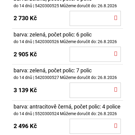
do 14 dnů
| 5420300525
Můžeme doručit do:
26.8.2026
DO
2 730 Kč
KOŠÍ
barva: zelená, počet polic: 6 polic
do 14 dnů
| 5420300526
Můžeme doručit do:
26.8.2026
DO
2 905 Kč
KOŠÍ
barva: zelená, počet polic: 7 polic
do 14 dnů
| 5420300527
Můžeme doručit do:
26.8.2026
DO
3 139 Kč
KOŠÍ
barva: antracitově černá, počet polic: 4 police
do 14 dnů
| 5520300524
Můžeme doručit do:
26.8.2026
DO
2 496 Kč
KOŠÍ