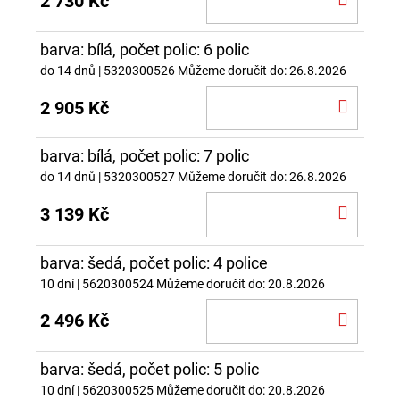
2 730 Kč
KOŠÍ
barva: bílá, počet polic: 6 polic
do 14 dnů
| 5320300526
Můžeme doručit do:
26.8.2026
DO
2 905 Kč
KOŠÍ
barva: bílá, počet polic: 7 polic
do 14 dnů
| 5320300527
Můžeme doručit do:
26.8.2026
DO
3 139 Kč
KOŠÍ
barva: šedá, počet polic: 4 police
10 dní
| 5620300524
Můžeme doručit do:
20.8.2026
DO
2 496 Kč
KOŠÍ
barva: šedá, počet polic: 5 polic
10 dní
| 5620300525
Můžeme doručit do:
20.8.2026