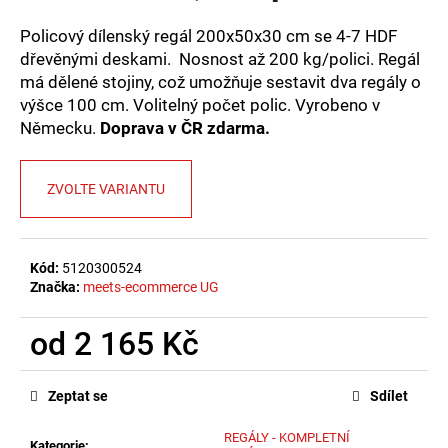
č
u
Policový dílenský regál 200x50x30 cm se 4-7 HDF
j
dřevěnými deskami. Nosnost až 200 kg/polici. Regál
e
má dělené stojiny, což umožňuje sestavit dva regály o
m
výšce 100 cm. Volitelný počet polic. Vyrobeno v
e
Německu.
Doprava v ČR zdarma.
ZVOLTE VARIANTU
Kód:
5120300524
Značka:
meets-ecommerce UG
od
2 165 Kč
Měrná
cena:
Zeptat se
Sdílet
REGÁLY - KOMPLETNÍ
Kategorie
: