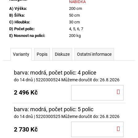
NABÍDKA
A) Výška
:
200 cm
B) Šířka
:
50 cm
C) Hloubka
:
30 cm
D) Počet polic
:
4, 5, 6, 7
E) Nosnost na polici
:
200 kg
Varianty
Popis
Diskuze
Ostatní informace
barva: modrá, počet polic: 4 police
do 14 dnů
| 5220300524
Můžeme doručit do:
26.8.2026
DO
2 496 Kč
KOŠÍ
barva: modrá, počet polic: 5 polic
do 14 dnů
| 5220300525
Můžeme doručit do:
26.8.2026
DO
2 730 Kč
KOŠÍ