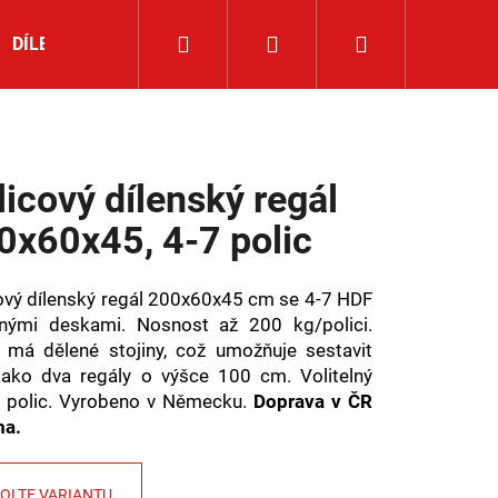
Hledat
Přihlášení
Nákupní
DÍLENSKÉ NÁŘADÍ
ROHOVÉ REGÁLY
NOVINKY
košík
licový dílenský regál
0x60x45, 4-7 polic
ový dílenský regál 200x60x45 cm se 4-7 HDF
nými deskami. Nosnost až 200 kg/polici.
 má dělené stojiny, což umožňuje sestavit
jako dva regály o výšce 100 cm. Volitelný
 polic. Vyrobeno v Německu.
Doprava v ČR
ma.
OLTE VARIANTU