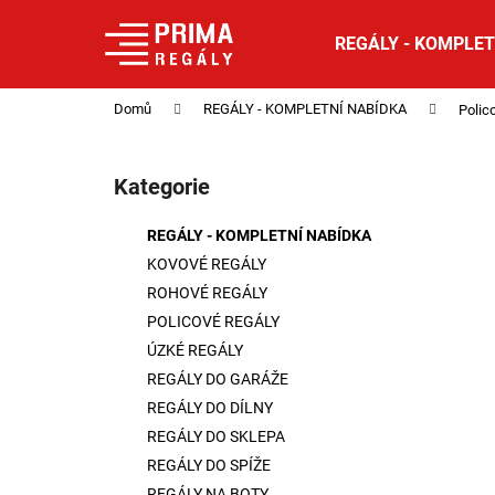
K
Přejít
na
o
REGÁLY - KOMPLET
obsah
Zpět
Zpět
š
do
do
í
Domů
REGÁLY - KOMPLETNÍ NABÍDKA
Polic
obchodu
obchodu
k
P
o
Kategorie
Přeskočit
s
kategorie
t
REGÁLY - KOMPLETNÍ NABÍDKA
r
KOVOVÉ REGÁLY
a
ROHOVÉ REGÁLY
n
POLICOVÉ REGÁLY
n
ÚZKÉ REGÁLY
í
REGÁLY DO GARÁŽE
p
REGÁLY DO DÍLNY
a
REGÁLY DO SKLEPA
n
REGÁLY DO SPÍŽE
e
REGÁLY NA BOTY