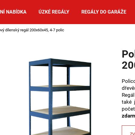
NÍ NABÍDKA
ÚZKÉ REGÁLY
REGÁLY DO GARÁŽE
ový dílenský regál 200x60x45, 4-7 polic
Co potřebujete najít?
Po
HLEDAT
20
Polic
Doporučujeme
dřevě
Regál
také 
počet
zdar
ZV