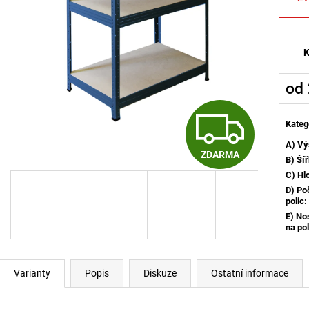
K
od
Měrn
Z
cena:
Kateg
A) Vý
ZDARMA
D
B) Ší
C) Hl
D) Po
polic
:
A
E) No
na pol
R
Varianty
Popis
Diskuze
Ostatní informace