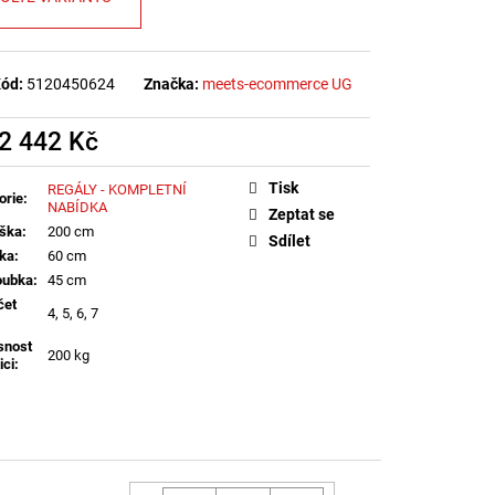
ód:
5120450624
Značka:
meets-ecommerce UG
2 442 Kč
á
Tisk
REGÁLY - KOMPLETNÍ
orie
:
NABÍDKA
Zeptat se
ška
:
200 cm
Sdílet
řka
:
60 cm
oubka
:
45 cm
čet
4, 5, 6, 7
snost
200 kg
ici
: