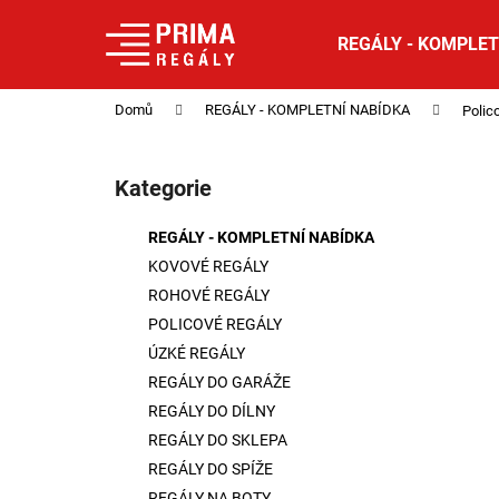
K
Přejít
na
o
REGÁLY - KOMPLET
obsah
Zpět
Zpět
š
do
do
í
Domů
REGÁLY - KOMPLETNÍ NABÍDKA
Polic
obchodu
obchodu
k
P
o
Kategorie
Přeskočit
s
kategorie
t
REGÁLY - KOMPLETNÍ NABÍDKA
r
KOVOVÉ REGÁLY
a
ROHOVÉ REGÁLY
n
POLICOVÉ REGÁLY
n
ÚZKÉ REGÁLY
í
REGÁLY DO GARÁŽE
p
REGÁLY DO DÍLNY
a
REGÁLY DO SKLEPA
n
REGÁLY DO SPÍŽE
e
REGÁLY NA BOTY