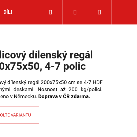
Hledat
Přihlášení
Nákupní
DÍLENSKÉ NÁŘADÍ
ROHOVÉ REGÁLY
NOVINKY
košík
licový dílenský regál
0x75x50, 4-7 polic
ový dílenský regál 200x75x50 cm se 4-7 HDF
nými deskami. Nosnost až 200 kg/polici.
beno v Německu.
Doprava v ČR zdarma.
OLTE VARIANTU