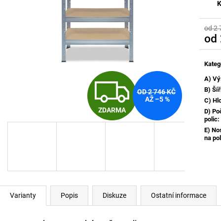
K
od 2 
od
Měrn
cena:
Kateg
Z
A) Vý
B) Ší
OD 2 746 KČ
AŽ –5 %
C) Hl
ZDARMA
D) Po
D
polic
:
E) No
na pol
A
R
Varianty
Popis
Diskuze
Ostatní informace