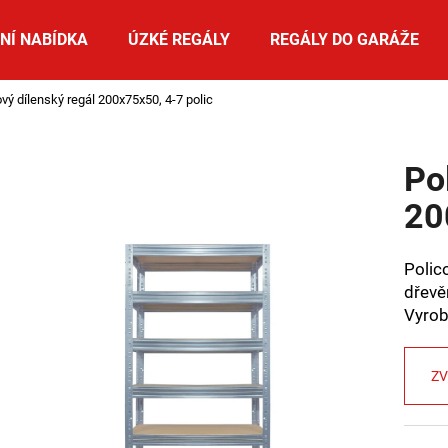
NÍ NABÍDKA
ÚZKÉ REGÁLY
REGÁLY DO GARÁŽE
ový dílenský regál 200x75x50, 4-7 polic
Co potřebujete najít?
Po
HLEDAT
20
Polic
Doporučujeme
dřevě
Vyro
ZV