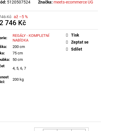
ód:
5120507524
Značka:
meets-ecommerce UG
746 Kč
až –5 %
2 746 Kč
á
Tisk
REGÁLY - KOMPLETNÍ
orie
:
NABÍDKA
Zeptat se
ška
:
200 cm
Sdílet
řka
:
75 cm
oubka
:
50 cm
čet
4, 5, 6, 7
snost
200 kg
ici
: