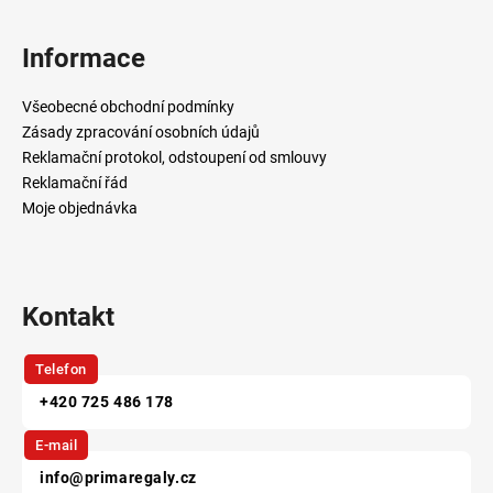
á
p
Informace
a
t
Všeobecné obchodní podmínky
í
Zásady zpracování osobních údajů
Reklamační protokol, odstoupení od smlouvy
Reklamační řád
Moje objednávka
Kontakt
Telefon
+420 725 486 178
E-mail
info@primaregaly.cz