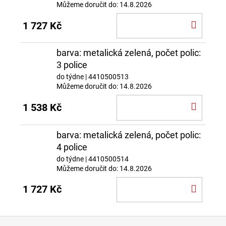
Můžeme doručit do:
14.8.2026
DO
1 727 Kč
KOŠÍ
barva: metalická zelená, počet polic:
3 police
do týdne
| 4410500513
Můžeme doručit do:
14.8.2026
DO
1 538 Kč
KOŠÍ
barva: metalická zelená, počet polic:
4 police
do týdne
| 4410500514
Můžeme doručit do:
14.8.2026
DO
1 727 Kč
KOŠÍ
Z