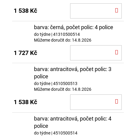
DO
1 538 Kč
KOŠÍ
barva: černá, počet polic: 4 police
do týdne
| 41310500514
Můžeme doručit do:
14.8.2026
DO
1 727 Kč
KOŠÍ
barva: antracitová, počet polic: 3
police
do týdne
| 4510500513
Můžeme doručit do:
14.8.2026
DO
1 538 Kč
KOŠÍ
barva: antracitová, počet polic: 4
police
do týdne
| 4510500514