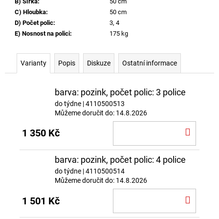
B) Šířka
:
50 cm
C) Hloubka
:
50 cm
D) Počet polic
:
3, 4
E) Nosnost na polici
:
175 kg
Varianty
Popis
Diskuze
Ostatní informace
barva: pozink, počet polic: 3 police
do týdne
| 4110500513
Můžeme doručit do:
14.8.2026
DO
1 350 Kč
KOŠÍ
barva: pozink, počet polic: 4 police
do týdne
| 4110500514
Můžeme doručit do:
14.8.2026
DO
1 501 Kč
KOŠÍ