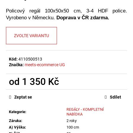
č
u
Policový regál 100x50x50 cm, 3-4 HDF police.
j
Vyrobeno v Německu.
Doprava v ČR zdarma.
e
m
e
ZVOLTE VARIANTU
Kód:
4110500513
Značka:
meets-ecommerce UG
od
1 350 Kč
Měrná
cena:
Zeptat se
Sdílet
REGÁLY - KOMPLETNÍ
Kategorie
:
NABÍDKA
Záruka
:
2 roky
A) Výška
:
100 cm