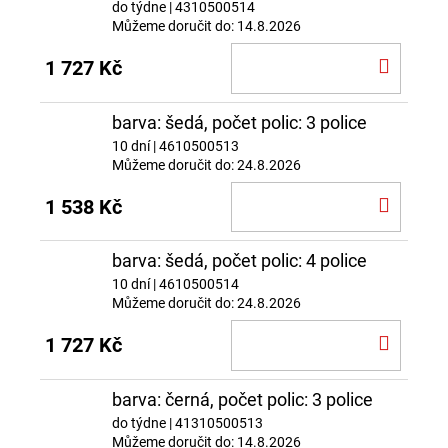
do týdne
| 4310500514
Můžeme doručit do:
14.8.2026
DO
1 727 Kč
KOŠÍ
barva: šedá, počet polic: 3 police
10 dní
| 4610500513
Můžeme doručit do:
24.8.2026
DO
1 538 Kč
KOŠÍ
barva: šedá, počet polic: 4 police
10 dní
| 4610500514
Můžeme doručit do:
24.8.2026
DO
1 727 Kč
KOŠÍ
barva: černá, počet polic: 3 police
do týdne
| 41310500513
Můžeme doručit do:
14.8.2026