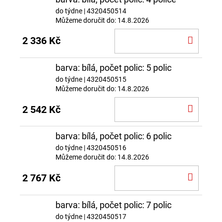
do týdne
| 4320450514
Můžeme doručit do:
14.8.2026
DO
2 336 Kč
KOŠÍ
barva: bílá, počet polic: 5 polic
do týdne
| 4320450515
Můžeme doručit do:
14.8.2026
DO
2 542 Kč
KOŠÍ
barva: bílá, počet polic: 6 polic
do týdne
| 4320450516
Můžeme doručit do:
14.8.2026
DO
2 767 Kč
KOŠÍ
barva: bílá, počet polic: 7 polic
do týdne
| 4320450517