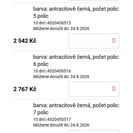
KOŠÍ
barva: antracitově černá, počet polic:
5 polic
10 dní
| 4520450515
Můžeme doručit do:
24.8.2026
DO
2 542 Kč
KOŠÍ
barva: antracitově černá, počet polic:
6 polic
10 dní
| 4520450516
Můžeme doručit do:
24.8.2026
DO
2 767 Kč
KOŠÍ
barva: antracitově černá, počet polic:
7 polic
10 dní
| 4520450517
Můžeme doručit do:
24.8.2026