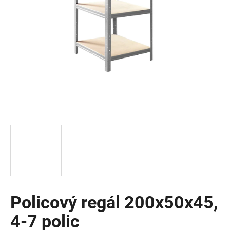
a
j
í
t
?
HLEDAT
D
o
p
o
Policový regál 200x50x45,
r
4-7 polic
u