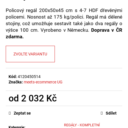
č
u
Policový regál 200x50x45 cm s 4-7 HDF dřevěnými
j
policemi. Nosnost až 175 kg/polici. Regál má dělené
e
stojiny, což umožňuje sestavit také jako dva regály o
m
výšce 100 cm. Vyrobeno v Německu.
Doprava v ČR
e
zdarma.
ZVOLTE VARIANTU
Kód:
4120450514
Značka:
meets-ecommerce UG
od
2 032 Kč
Měrná
cena:
Zeptat se
Sdílet
REGÁLY - KOMPLETNÍ
Kategorie
: