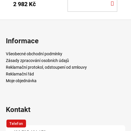
DO
2 982 Kč
KOŠÍ
Z
á
p
Informace
a
t
Všeobecné obchodní podmínky
í
Zásady zpracování osobních údajů
Reklamační protokol, odstoupení od smlouvy
Reklamační řád
Moje objednávka
Kontakt
Telefon