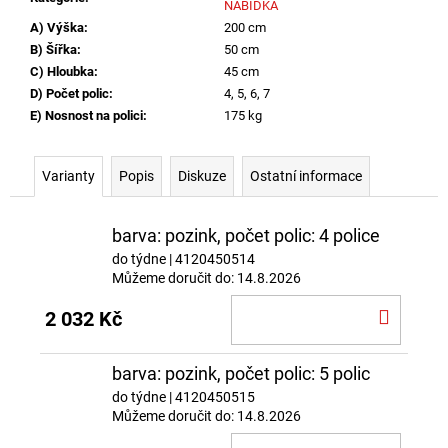
NABÍDKA
A) Výška
:
200 cm
B) Šířka
:
50 cm
C) Hloubka
:
45 cm
D) Počet polic
:
4, 5, 6, 7
E) Nosnost na polici
:
175 kg
Varianty
Popis
Diskuze
Ostatní informace
barva: pozink, počet polic: 4 police
do týdne
| 4120450514
Můžeme doručit do:
14.8.2026
DO
2 032 Kč
KOŠÍ
barva: pozink, počet polic: 5 polic
do týdne
| 4120450515
Můžeme doručit do:
14.8.2026