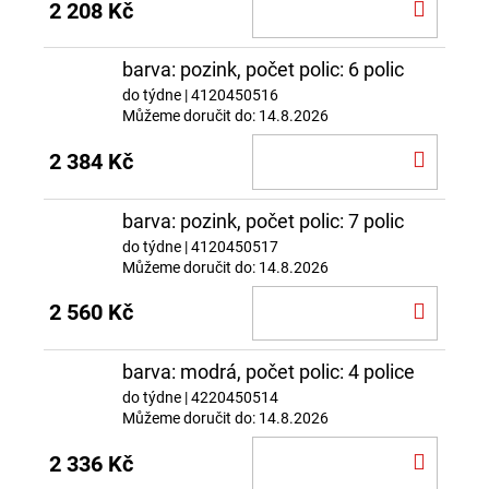
DO
2 208 Kč
KOŠÍ
barva: pozink, počet polic: 6 polic
do týdne
| 4120450516
Můžeme doručit do:
14.8.2026
DO
2 384 Kč
KOŠÍ
barva: pozink, počet polic: 7 polic
do týdne
| 4120450517
Můžeme doručit do:
14.8.2026
DO
2 560 Kč
KOŠÍ
barva: modrá, počet polic: 4 police
do týdne
| 4220450514
Můžeme doručit do:
14.8.2026
DO
2 336 Kč