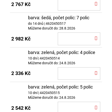
DO
2 767 Kč
KOŠÍ
barva: šedá, počet polic: 7 polic
do 14 dnů
| 4620450517
Můžeme doručit do:
28.8.2026
DO
2 982 Kč
KOŠÍ
barva: zelená, počet polic: 4 police
10 dní
| 4420450514
Můžeme doručit do:
24.8.2026
DO
2 336 Kč
KOŠÍ
barva: zelená, počet polic: 5 polic
10 dní
| 4420450515
Můžeme doručit do:
24.8.2026
DO
2 542 Kč