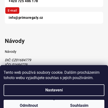
+420 725 486 178
E-mail
info@primaregaly.cz
Návody
Návody
DIČ: CZ01684779
IČO: 01684779
Tento web používá soubory cookie. Dalším procházením
tohoto webu vyjadřujete souhlas s jejich používáním.
Vytvořil Shoptet
Nastavení
vytvořil
Štefan Mazáň
Copyright 2026
www.primaregaly.cz
. Všechna práva vyhrazena.
Odmítnout
Souhlasím
Upravit nastavení cookies