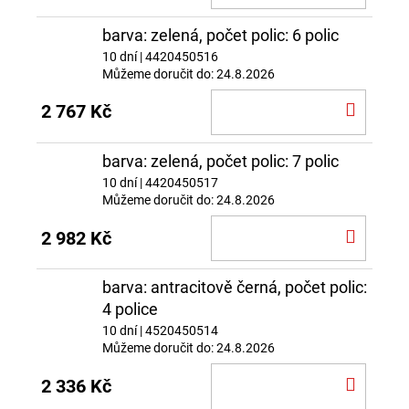
KOŠÍ
barva: zelená, počet polic: 6 polic
10 dní
| 4420450516
Můžeme doručit do:
24.8.2026
DO
2 767 Kč
KOŠÍ
barva: zelená, počet polic: 7 polic
10 dní
| 4420450517
Můžeme doručit do:
24.8.2026
DO
2 982 Kč
KOŠÍ
barva: antracitově černá, počet polic:
4 police
10 dní
| 4520450514
Můžeme doručit do:
24.8.2026
DO
2 336 Kč