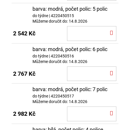
KOŠÍ
barva: modrá, počet polic: 5 polic
do týdne
| 4220450515
Můžeme doručit do:
14.8.2026
DO
2 542 Kč
KOŠÍ
barva: modrá, počet polic: 6 polic
do týdne
| 4220450516
Můžeme doručit do:
14.8.2026
DO
2 767 Kč
KOŠÍ
barva: modrá, počet polic: 7 polic
do týdne
| 4220450517
Můžeme doručit do:
14.8.2026
DO
2 982 Kč
KOŠÍ
barva: bílá, počet polic: 4 police