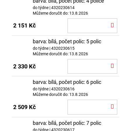
barva: bílá, počet polic: 4 police
do týdne
| 4320230614
Můžeme doručit do:
13.8.2026
DO
2 151 Kč
KOŠÍ
barva: bílá, počet polic: 5 polic
do týdne
| 4320230615
Můžeme doručit do:
13.8.2026
DO
2 330 Kč
KOŠÍ
barva: bílá, počet polic: 6 polic
do týdne
| 4320230616
Můžeme doručit do:
13.8.2026
DO
2 509 Kč
KOŠÍ
barva: bílá, počet polic: 7 polic
do týdne
| 4320230617