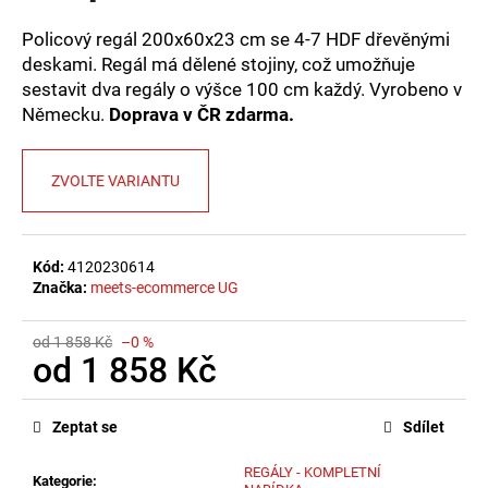
č
u
Policový regál 200x60x23 cm se 4-7 HDF dřevěnými
j
deskami. Regál má dělené stojiny, což umožňuje
e
sestavit dva regály o výšce 100 cm každý. Vyrobeno v
m
Německu.
Doprava v ČR zdarma.
e
ZVOLTE VARIANTU
Kód:
4120230614
Značka:
meets-ecommerce UG
od 1 858 Kč
–0 %
od
1 858 Kč
Měrná
cena:
Zeptat se
Sdílet
REGÁLY - KOMPLETNÍ
Kategorie
: