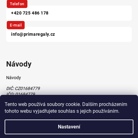
Telefon
+420 725 486 178
E-mail
info@primaregaly.cz
Návody
Návody
DIČ: CZ01684779
IČO: 01684779
Tento web používá soubory cookie. Dalším procházením
tohoto webu vyjadřujete souhlas s jejich používáním.
Vytvořil Shoptet
Nastavení
vytvořil
Štefan Mazáň