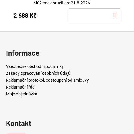
Můžeme doručit do:
21.8.2026
DO
2 688 Kč
KOŠÍ
Z
á
p
Informace
a
t
Všeobecné obchodní podmínky
í
Zásady zpracování osobních údajů
Reklamační protokol, odstoupení od smlouvy
Reklamační řád
Moje objednávka
Kontakt