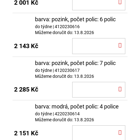
DO
2 001 Kč
KOŠÍ
barva: pozink, počet polic: 6 polic
do týdne
| 4120230616
Můžeme doručit do:
13.8.2026
DO
2 143 Kč
KOŠÍ
barva: pozink, počet polic: 7 polic
do týdne
| 4120230617
Můžeme doručit do:
13.8.2026
DO
2 285 Kč
KOŠÍ
barva: modrá, počet polic: 4 police
do týdne
| 4220230614
Můžeme doručit do:
13.8.2026
DO
2 151 Kč