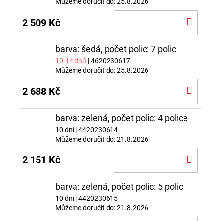
Můžeme doručit do:
25.8.2026
DO
2 509 Kč
KOŠÍ
barva: šedá, počet polic: 7 polic
10-14 dnů
| 4620230617
Můžeme doručit do:
25.8.2026
DO
2 688 Kč
KOŠÍ
barva: zelená, počet polic: 4 police
10 dní
| 4420230614
Můžeme doručit do:
21.8.2026
DO
2 151 Kč
KOŠÍ
barva: zelená, počet polic: 5 polic
10 dní
| 4420230615
Můžeme doručit do:
21.8.2026