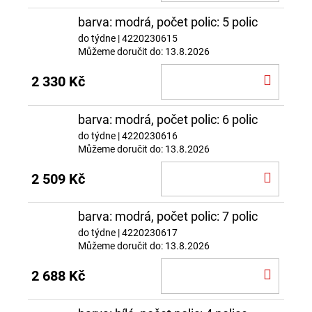
KOŠÍ
barva: modrá, počet polic: 5 polic
do týdne
| 4220230615
Můžeme doručit do:
13.8.2026
DO
2 330 Kč
KOŠÍ
barva: modrá, počet polic: 6 polic
do týdne
| 4220230616
Můžeme doručit do:
13.8.2026
DO
2 509 Kč
KOŠÍ
barva: modrá, počet polic: 7 polic
do týdne
| 4220230617
Můžeme doručit do:
13.8.2026
DO
2 688 Kč
KOŠÍ