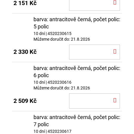
DO
2 151 Kč
KOŠÍ
barva: antracitově černá, počet polic:
5 polic
10 dní
| 4520230615
Můžeme doručit do:
21.8.2026
DO
2 330 Kč
KOŠÍ
barva: antracitově černá, počet polic:
6 polic
10 dní
| 4520230616
Můžeme doručit do:
21.8.2026
DO
2 509 Kč
KOŠÍ
barva: antracitově černá, počet polic:
7 polic
10 dní
| 4520230617