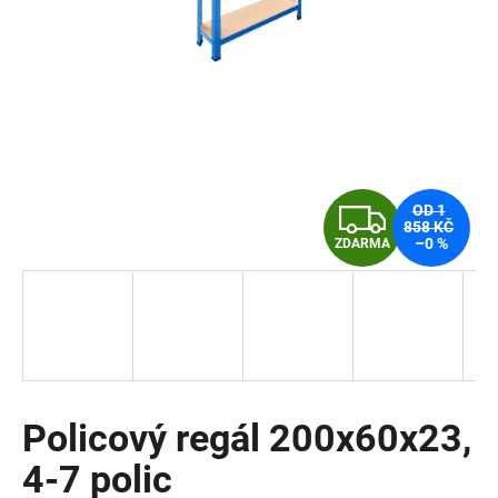
a
j
í
t
?
Z
OD 1
858 KČ
–0 %
ZDARMA
D
HLEDAT
A
R
D
o
M
p
o
Policový regál 200x60x23,
A
r
4-7 polic
u