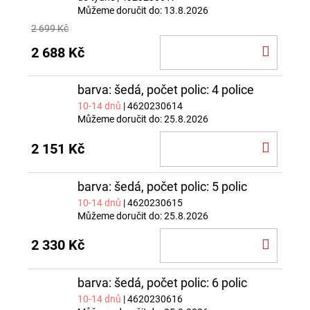
Můžeme doručit do:
13.8.2026
2 699 Kč
DO
2 688 Kč
KOŠÍ
barva: šedá, počet polic: 4 police
10-14 dnů
| 4620230614
Můžeme doručit do:
25.8.2026
DO
2 151 Kč
KOŠÍ
barva: šedá, počet polic: 5 polic
10-14 dnů
| 4620230615
Můžeme doručit do:
25.8.2026
DO
2 330 Kč
KOŠÍ
barva: šedá, počet polic: 6 polic
10-14 dnů
| 4620230616