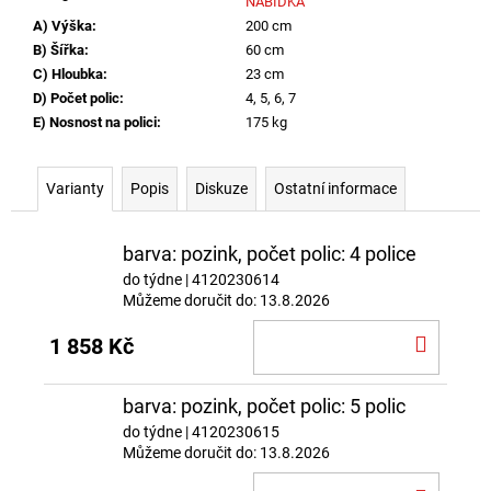
NABÍDKA
A) Výška
:
200 cm
B) Šířka
:
60 cm
C) Hloubka
:
23 cm
D) Počet polic
:
4, 5, 6, 7
E) Nosnost na polici
:
175 kg
Varianty
Popis
Diskuze
Ostatní informace
barva: pozink, počet polic: 4 police
do týdne
| 4120230614
Můžeme doručit do:
13.8.2026
DO
1 858 Kč
KOŠÍ
barva: pozink, počet polic: 5 polic
do týdne
| 4120230615
Můžeme doručit do:
13.8.2026