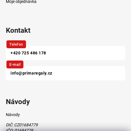
Moje objednávka
Kontakt
Telefon
+420 725 486 178
E-mail
info@primaregaly.cz
Návody
Návody
DIČ: CZ01684779
IČO: 01684779