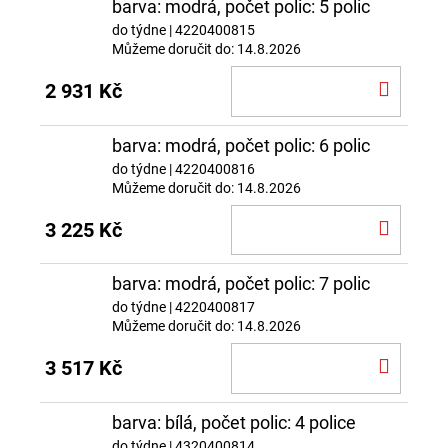
barva: modrá, počet polic: 5 polic
do týdne
| 4220400815
Můžeme doručit do:
14.8.2026
DO
2 931 Kč
KOŠÍ
barva: modrá, počet polic: 6 polic
do týdne
| 4220400816
Můžeme doručit do:
14.8.2026
DO
3 225 Kč
KOŠÍ
barva: modrá, počet polic: 7 polic
do týdne
| 4220400817
Můžeme doručit do:
14.8.2026
DO
3 517 Kč
KOŠÍ
barva: bílá, počet polic: 4 police
do týdne
| 4320400814