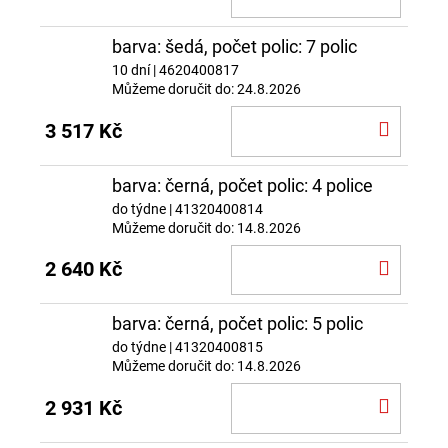
KOŠÍ
barva: šedá, počet polic: 7 polic
10 dní
| 4620400817
Můžeme doručit do:
24.8.2026
DO
3 517 Kč
KOŠÍ
barva: černá, počet polic: 4 police
do týdne
| 41320400814
Můžeme doručit do:
14.8.2026
DO
2 640 Kč
KOŠÍ
barva: černá, počet polic: 5 polic
do týdne
| 41320400815
Můžeme doručit do:
14.8.2026
DO
2 931 Kč
KOŠÍ