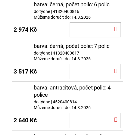
barva: černá, počet polic: 6 polic
do týdne
| 41320400816
Můžeme doručit do:
14.8.2026
DO
2 974 Kč
KOŠÍ
barva: černá, počet polic: 7 polic
do týdne
| 41320400817
Můžeme doručit do:
14.8.2026
DO
3 517 Kč
KOŠÍ
barva: antracitová, počet polic: 4
police
do týdne
| 4520400814
Můžeme doručit do:
14.8.2026
DO
2 640 Kč
KOŠÍ