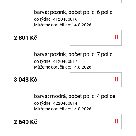
KOŠÍ
barva: pozink, počet polic: 6 polic
do týdne
| 4120400816
Můžeme doručit do:
14.8.2026
DO
2 801 Kč
KOŠÍ
barva: pozink, počet polic: 7 polic
do týdne
| 4120400817
Můžeme doručit do:
14.8.2026
DO
3 048 Kč
KOŠÍ
barva: modrá, počet polic: 4 police
do týdne
| 4220400814
Můžeme doručit do:
14.8.2026
DO
2 640 Kč
KOŠÍ