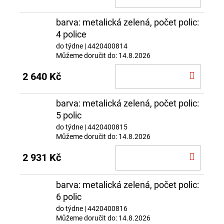
KOŠÍ
barva: metalická zelená, počet polic:
4 police
do týdne
| 4420400814
Můžeme doručit do:
14.8.2026
DO
2 640 Kč
KOŠÍ
barva: metalická zelená, počet polic:
5 polic
do týdne
| 4420400815
Můžeme doručit do:
14.8.2026
DO
2 931 Kč
KOŠÍ
barva: metalická zelená, počet polic:
6 polic
do týdne
| 4420400816
Můžeme doručit do:
14.8.2026