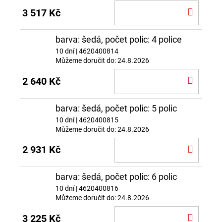
DO
3 517 Kč
KOŠÍ
barva: šedá, počet polic: 4 police
10 dní
| 4620400814
Můžeme doručit do:
24.8.2026
DO
2 640 Kč
KOŠÍ
barva: šedá, počet polic: 5 polic
10 dní
| 4620400815
Můžeme doručit do:
24.8.2026
DO
2 931 Kč
KOŠÍ
barva: šedá, počet polic: 6 polic
10 dní
| 4620400816
Můžeme doručit do:
24.8.2026
DO
3 225 Kč