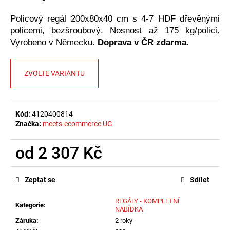
č
u
Policový regál 200x80x40 cm s 4-7 HDF dřevěnými
j
policemi, bezšroubový. Nosnost až 175 kg/polici.
e
Vyrobeno v Německu.
Doprava v ČR zdarma.
m
e
ZVOLTE VARIANTU
Kód:
4120400814
Značka:
meets-ecommerce UG
od
2 307 Kč
Měrná
cena:
Zeptat se
Sdílet
REGÁLY - KOMPLETNÍ
Kategorie
:
NABÍDKA
Záruka
:
2 roky