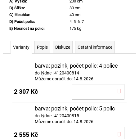
A) Výška
:
200 cm
B) Šířka
:
80 cm
C) Hloubka
:
40 cm
D) Počet polic
:
4, 5, 6, 7
E) Nosnost na polici
:
175 kg
Varianty
Popis
Diskuze
Ostatní informace
barva: pozink, počet polic: 4 police
do týdne
| 4120400814
Můžeme doručit do:
14.8.2026
DO
2 307 Kč
KOŠÍ
barva: pozink, počet polic: 5 polic
do týdne
| 4120400815
Můžeme doručit do:
14.8.2026
DO
2 555 Kč