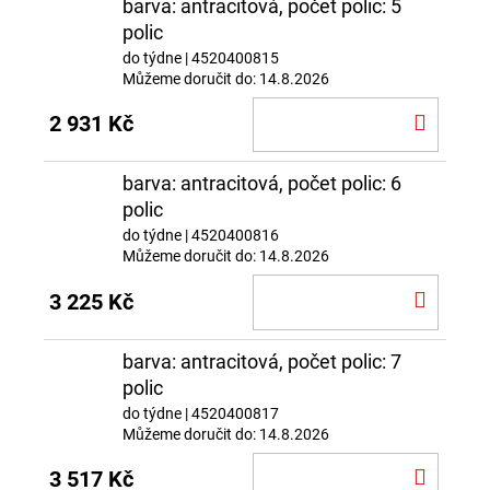
barva: antracitová, počet polic: 5
polic
do týdne
| 4520400815
Můžeme doručit do:
14.8.2026
DO
2 931 Kč
KOŠÍ
barva: antracitová, počet polic: 6
polic
do týdne
| 4520400816
Můžeme doručit do:
14.8.2026
DO
3 225 Kč
KOŠÍ
barva: antracitová, počet polic: 7
polic
do týdne
| 4520400817
Můžeme doručit do:
14.8.2026
DO
3 517 Kč