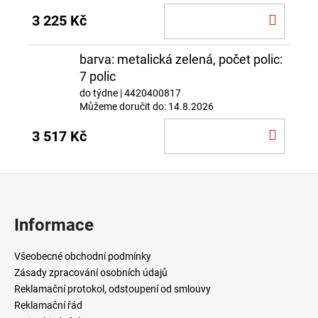
DO
3 225 Kč
KOŠÍ
barva: metalická zelená, počet polic:
7 polic
do týdne
| 4420400817
Můžeme doručit do:
14.8.2026
DO
3 517 Kč
KOŠÍ
Z
á
p
Informace
a
t
Všeobecné obchodní podmínky
í
Zásady zpracování osobních údajů
Reklamační protokol, odstoupení od smlouvy
Reklamační řád