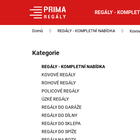
K
Přejít
na
o
REGÁLY - KOMPLET
obsah
Zpět
Zpět
š
do
do
í
Domů
REGÁLY - KOMPLETNÍ NABÍDKA
Kovov
obchodu
obchodu
k
P
o
Kategorie
Přeskočit
s
kategorie
t
REGÁLY - KOMPLETNÍ NABÍDKA
r
KOVOVÉ REGÁLY
a
ROHOVÉ REGÁLY
n
POLICOVÉ REGÁLY
n
ÚZKÉ REGÁLY
í
REGÁLY DO GARÁŽE
p
REGÁLY DO DÍLNY
a
REGÁLY DO SKLEPA
n
REGÁLY DO SPÍŽE
e
REGÁLY NA BOTY