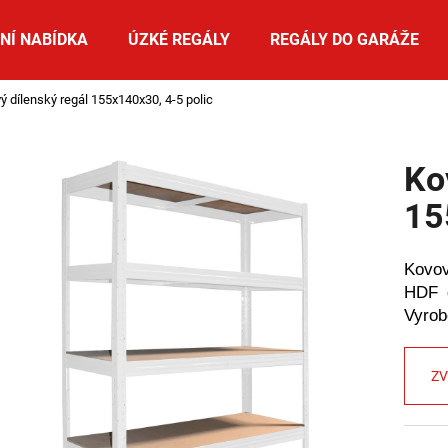
NÍ NABÍDKA
ÚZKÉ REGÁLY
REGÁLY DO GARÁŽE
ý dílenský regál 155x140x30, 4-5 polic
Co potřebujete najít?
Ko
HLEDAT
15
Kovo
Doporučujeme
HDF d
Vyro
ZV