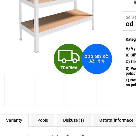
K
od 3 
od
Měrn
cena:
Kateg
Z
A) Vý
B) Ší
OD 3 608 KČ
AŽ –5 %
C) Hl
ZDARMA
D) Po
D
polic
:
E) No
na pol
A
R
Varianty
Popis
Diskuze (1)
Ostatní informace