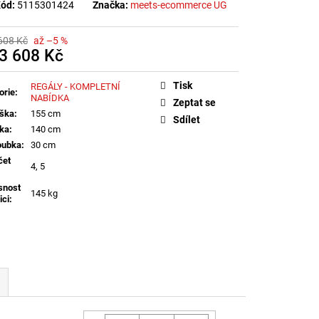
ód:
5115301424
Značka:
meets-ecommerce UG
608 Kč
až –5 %
3 608 Kč
á
Tisk
REGÁLY - KOMPLETNÍ
orie
:
NABÍDKA
Zeptat se
ška
:
155 cm
Sdílet
řka
:
140 cm
oubka
:
30 cm
čet
4, 5
snost
145 kg
ici
: