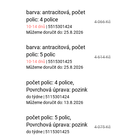
barva: antracitová, počet
polic: 4 police
4 066 Kč
10-14 dnů
| 5515301424
Můžeme doručit do:
25.8.2026
barva: antracitová, počet
polic: 5 polic
4 614 Kč
10-14 dnů
| 5515301425
Můžeme doručit do:
25.8.2026
počet polic: 4 police,
Povrchová úprava: pozink
do týdne
| 5115301424
Můžeme doručit do:
13.8.2026
počet polic: 5 polic,
Povrchová úprava: pozink
4 075 Kč
do týdne
| 5115301425