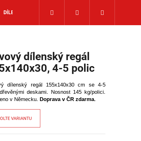
Hledat
Přihlášení
Nákupní
DÍLENSKÉ NÁŘADÍ
ROHOVÉ REGÁLY
NOVINKY
košík
vový dílenský regál
5x140x30, 4-5 polic
vý dílenský regál 155x140x30 cm se 4-5
řevěnými deskami. Nosnost 145 kg/polici.
beno v Německu.
Doprava v ČR zdarma.
OLTE VARIANTU