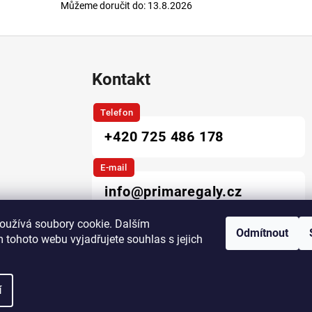
Můžeme doručit do:
13.8.2026
Kontakt
Telefon
+420 725 486 178
E-mail
info@primaregaly.cz
oužívá soubory cookie. Dalším
Odmítnout
 tohoto webu vyjadřujete souhlas s jejich
yhrazena.
Upravit nastavení cookies
í