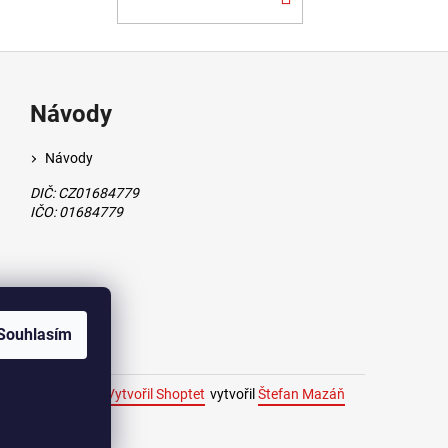
KOŠÍKU
Návody
Návody
DIČ: CZ01684779
IČO: 01684779
Souhlasím
Vytvořil Shoptet
vytvořil
Štefan Mazáň