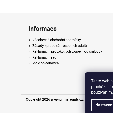
Z
á
Informace
p
a
Všeobecné obchodní podmínky
t
Zásady zpracování osobních údajů
í
Reklamační protokol, odstoupení od smlouvy
Reklamační řád
Moje objednávka
Tento web p
procházením
používáním.
Copyright 2026
www.primaregaly.cz
. Všechna práva v
Nastaven