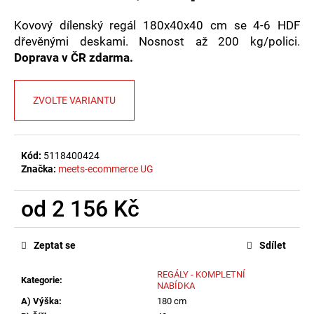
č
u
Kovový dílenský regál 180x40x40 cm se 4-6 HDF
j
dřevěnými deskami. Nosnost až 200 kg/polici.
e
Doprava v ČR zdarma.
m
e
ZVOLTE VARIANTU
Kód:
5118400424
Značka:
meets-ecommerce UG
od
2 156 Kč
Měrná
cena:
Zeptat se
Sdílet
REGÁLY - KOMPLETNÍ
Kategorie
:
NABÍDKA
A) Výška
:
180 cm