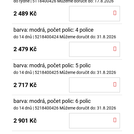
do týdne
| 5118400426
Můžeme doručit do:
17.8.2026
DO
2 489 Kč
KOŠÍ
barva: modrá, počet polic: 4 police
do 14 dnů
| 5218400424
Můžeme doručit do:
31.8.2026
DO
2 479 Kč
KOŠÍ
barva: modrá, počet polic: 5 polic
do 14 dnů
| 5218400425
Můžeme doručit do:
31.8.2026
DO
2 717 Kč
KOŠÍ
barva: modrá, počet polic: 6 polic
do 14 dnů
| 5218400426
Můžeme doručit do:
31.8.2026
DO
2 901 Kč
KOŠÍ