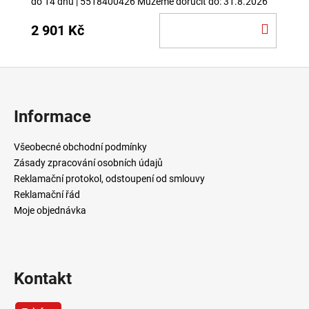
do 14 dnů
| 5518400426
Můžeme doručit do:
31.8.2026
DO
2 901 Kč
KOŠÍ
Z
á
p
Informace
a
t
Všeobecné obchodní podmínky
í
Zásady zpracování osobních údajů
Reklamační protokol, odstoupení od smlouvy
Reklamační řád
Moje objednávka
Kontakt