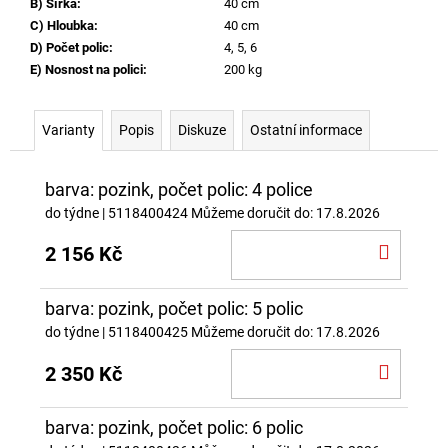
B) Šířka
:
40 cm
C) Hloubka
:
40 cm
D) Počet polic
:
4, 5, 6
E) Nosnost na polici
:
200 kg
Varianty
Popis
Diskuze
Ostatní informace
barva: pozink, počet polic: 4 police
do týdne
| 5118400424
Můžeme doručit do:
17.8.2026
DO
2 156 Kč
KOŠÍ
barva: pozink, počet polic: 5 polic
do týdne
| 5118400425
Můžeme doručit do:
17.8.2026
DO
2 350 Kč
KOŠÍ
barva: pozink, počet polic: 6 polic