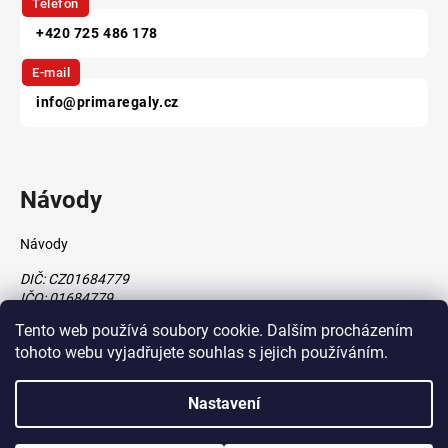
Telefon
+420 725 486 178
E-mail
info@primaregaly.cz
Návody
Návody
DIČ: CZ01684779
IČO: 01684779
Tento web používá soubory cookie. Dalším procházením
tohoto webu vyjadřujete souhlas s jejich používáním.
Vytvořil Shoptet
Nastavení
vytvořil
Štefan Mazáň