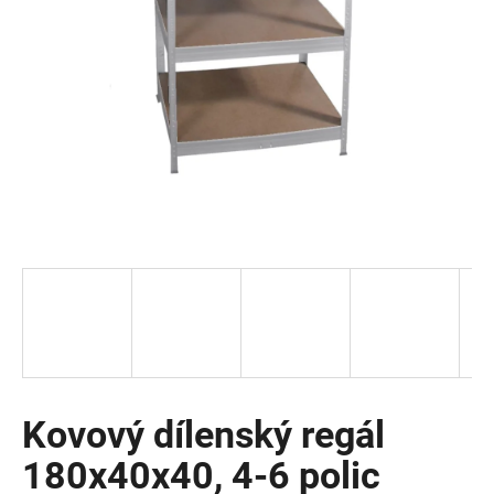
a
j
í
t
?
HLEDAT
D
o
p
o
Kovový dílenský regál
r
180x40x40, 4-6 polic
u