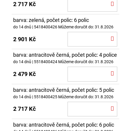
DO
2 717 Kč
KOŠÍ
barva: zelená, počet polic: 6 polic
do 14 dnů
| 5418400426
Můžeme doručit do:
31.8.2026
DO
2 901 Kč
KOŠÍ
barva: antracitově černá, počet polic: 4 police
do 14 dnů
| 5518400424
Můžeme doručit do:
31.8.2026
DO
2 479 Kč
KOŠÍ
barva: antracitově černá, počet polic: 5 polic
do 14 dnů
| 5518400425
Můžeme doručit do:
31.8.2026
DO
2 717 Kč
KOŠÍ
barva: antracitově černá, počet polic: 6 polic