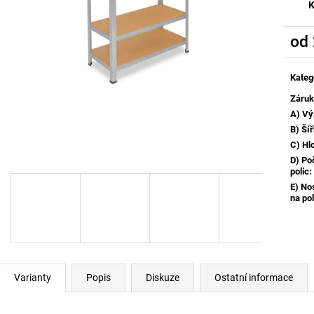
K
od
Měrn
cena:
Kateg
Záru
A) Vý
B) Ší
C) Hl
D) Po
polic
:
E) No
na pol
Varianty
Popis
Diskuze
Ostatní informace