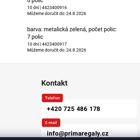
6 polic
10 dní
| 4423400916
Můžeme doručit do:
24.8.2026
barva: metalická zelená, počet polic:
7 polic
10 dní
| 4423400917
Můžeme doručit do:
24.8.2026
Kontakt
Telefon
+420 725 486 178
E-mail
info@primaregaly.cz