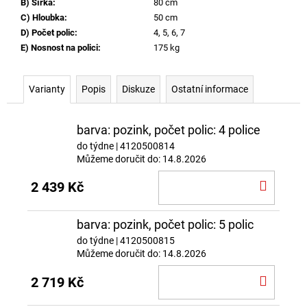
B) Šířka
:
80 cm
C) Hloubka
:
50 cm
D) Počet polic
:
4, 5, 6, 7
E) Nosnost na polici
:
175 kg
Varianty
Popis
Diskuze
Ostatní informace
barva: pozink, počet polic: 4 police
do týdne
| 4120500814
Můžeme doručit do:
14.8.2026
DO
2 439 Kč
KOŠÍ
barva: pozink, počet polic: 5 polic
do týdne
| 4120500815
Můžeme doručit do:
14.8.2026
DO
2 719 Kč
KOŠÍ