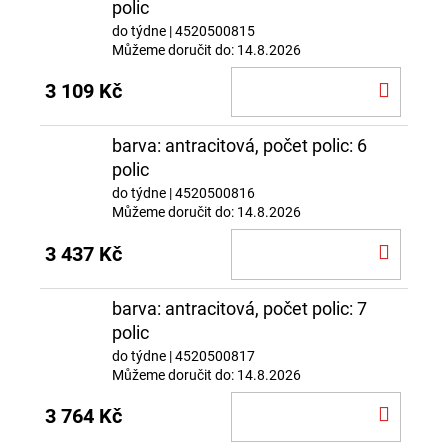
polic
do týdne
| 4520500815
Můžeme doručit do:
14.8.2026
DO
3 109 Kč
KOŠÍ
barva: antracitová, počet polic: 6
polic
do týdne
| 4520500816
Můžeme doručit do:
14.8.2026
DO
3 437 Kč
KOŠÍ
barva: antracitová, počet polic: 7
polic
do týdne
| 4520500817
Můžeme doručit do:
14.8.2026
DO
3 764 Kč
KOŠÍ