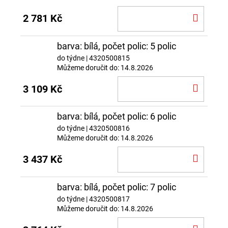
DO
2 781 Kč
KOŠÍ
barva: bílá, počet polic: 5 polic
do týdne
| 4320500815
Můžeme doručit do:
14.8.2026
DO
3 109 Kč
KOŠÍ
barva: bílá, počet polic: 6 polic
do týdne
| 4320500816
Můžeme doručit do:
14.8.2026
DO
3 437 Kč
KOŠÍ
barva: bílá, počet polic: 7 polic
do týdne
| 4320500817
Můžeme doručit do:
14.8.2026
DO