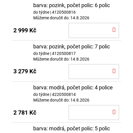
barva: pozink, počet polic: 6 polic
do týdne
| 4120500816
Můžeme doručit do:
14.8.2026
DO
2 999 Kč
KOŠÍ
barva: pozink, počet polic: 7 polic
do týdne
| 4120500817
Můžeme doručit do:
14.8.2026
DO
3 279 Kč
KOŠÍ
barva: modrá, počet polic: 4 police
do týdne
| 4220500814
Můžeme doručit do:
14.8.2026
DO
2 781 Kč
KOŠÍ
barva: modrá, počet polic: 5 polic