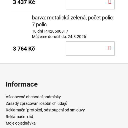
DO
3 437 Kč
KOŠÍ
barva: metalická zelená, počet polic:
7 polic
10 dní
| 4420500817
Můžeme doručit do:
24.8.2026
DO
3 764 Kč
KOŠÍ
Z
á
p
Informace
a
t
Všeobecné obchodní podmínky
í
Zásady zpracování osobních údajů
Reklamační protokol, odstoupení od smlouvy
Reklamační řád
Moje objednávka