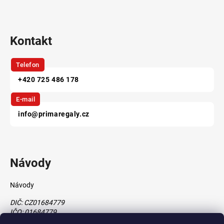
Kontakt
Telefon
+420 725 486 178
E-mail
info@primaregaly.cz
Návody
Návody
DIČ: CZ01684779
IČO: 01684779