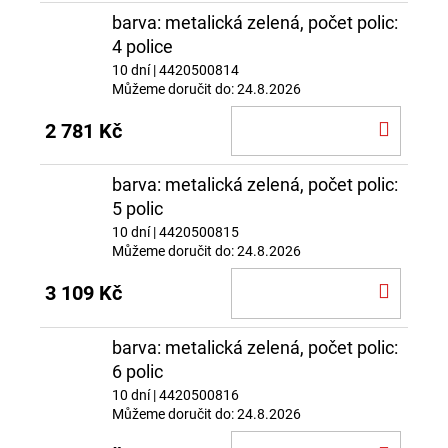
barva: metalická zelená, počet polic:
4 police
10 dní
| 4420500814
Můžeme doručit do:
24.8.2026
DO
2 781 Kč
KOŠÍ
barva: metalická zelená, počet polic:
5 polic
10 dní
| 4420500815
Můžeme doručit do:
24.8.2026
DO
3 109 Kč
KOŠÍ
barva: metalická zelená, počet polic:
6 polic
10 dní
| 4420500816
Můžeme doručit do:
24.8.2026