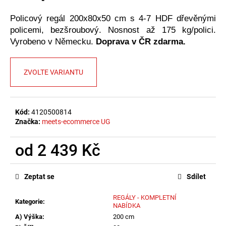
č
u
Policový regál 200x80x50 cm s 4-7 HDF dřevěnými
j
policemi, bezšroubový. Nosnost až 175 kg/polici.
e
Vyrobeno v Německu.
Doprava v ČR zdarma.
m
e
ZVOLTE VARIANTU
Kód:
4120500814
Značka:
meets-ecommerce UG
od
2 439 Kč
Měrná
cena:
Zeptat se
Sdílet
REGÁLY - KOMPLETNÍ
Kategorie
:
NABÍDKA
A) Výška
:
200 cm