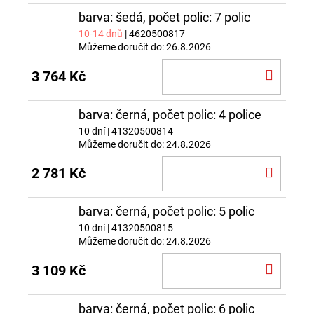
barva: šedá, počet polic: 7 polic
10-14 dnů
| 4620500817
Můžeme doručit do:
26.8.2026
DO
3 764 Kč
KOŠÍ
barva: černá, počet polic: 4 police
10 dní
| 41320500814
Můžeme doručit do:
24.8.2026
DO
2 781 Kč
KOŠÍ
barva: černá, počet polic: 5 polic
10 dní
| 41320500815
Můžeme doručit do:
24.8.2026
DO
3 109 Kč
KOŠÍ
barva: černá, počet polic: 6 polic