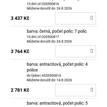
10 dní
| 41320500816
Můžeme doručit do:
24.8.2026
DO
3 437 Kč
KOŠÍ
barva: černá, počet polic: 7 polic
10 dní
| 41320500817
Můžeme doručit do:
24.8.2026
DO
3 764 Kč
KOŠÍ
barva: antracitová, počet polic: 4
police
do týdne
| 4520500814
Můžeme doručit do:
14.8.2026
DO
2 781 Kč
KOŠÍ
barva: antracitová, počet polic: 5