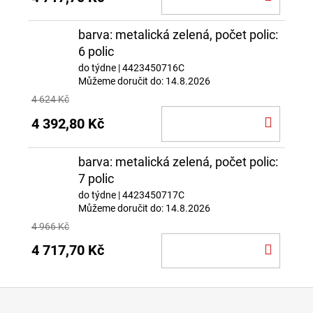
KOŠÍ
barva: metalická zelená, počet polic:
6 polic
do týdne
| 4423450716C
Můžeme doručit do:
14.8.2026
4 624 Kč
DO
4 392,80 Kč
KOŠÍ
barva: metalická zelená, počet polic:
7 polic
do týdne
| 4423450717C
Můžeme doručit do:
14.8.2026
4 966 Kč
DO
4 717,70 Kč
KOŠÍ
Z