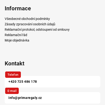
á
p
Informace
a
t
Všeobecné obchodní podmínky
í
Zásady zpracování osobních údajů
Reklamační protokol, odstoupení od smlouvy
Reklamační řád
Moje objednávka
Kontakt
Telefon
+420 725 486 178
E-mail
info@primaregaly.cz