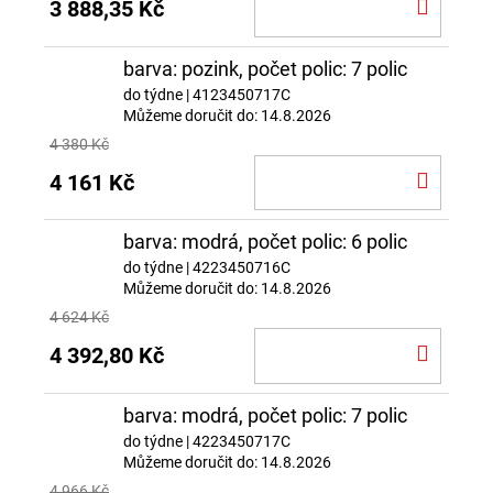
DO
3 888,35 Kč
KOŠÍ
barva: pozink, počet polic: 7 polic
do týdne
| 4123450717C
Můžeme doručit do:
14.8.2026
4 380 Kč
DO
4 161 Kč
KOŠÍ
barva: modrá, počet polic: 6 polic
do týdne
| 4223450716C
Můžeme doručit do:
14.8.2026
4 624 Kč
DO
4 392,80 Kč
KOŠÍ
barva: modrá, počet polic: 7 polic
do týdne
| 4223450717C
Můžeme doručit do:
14.8.2026
4 966 Kč