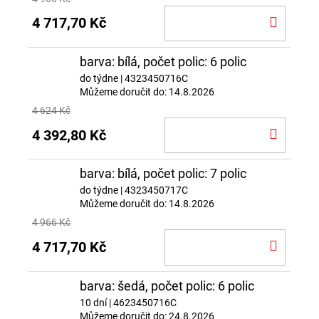
DO
4 717,70 Kč
KOŠÍ
barva: bílá, počet polic: 6 polic
do týdne
| 4323450716C
Můžeme doručit do:
14.8.2026
4 624 Kč
DO
4 392,80 Kč
KOŠÍ
barva: bílá, počet polic: 7 polic
do týdne
| 4323450717C
Můžeme doručit do:
14.8.2026
4 966 Kč
DO
4 717,70 Kč
KOŠÍ
barva: šedá, počet polic: 6 polic
10 dní
| 4623450716C
Můžeme doručit do:
24.8.2026