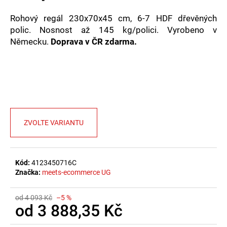
č
u
Rohový regál 230x70x45 cm, 6-7 HDF dřevěných
j
polic. Nosnost až 145 kg/polici. Vyrobeno v
e
Německu.
Doprava v ČR zdarma.
m
e
ZVOLTE VARIANTU
Kód:
4123450716C
Značka:
meets-ecommerce UG
od 4 093 Kč
–5 %
od
3 888,35 Kč
Měrná