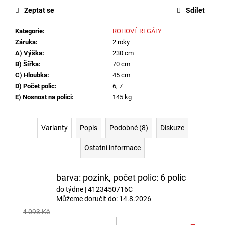
cena:
Zeptat se
Sdílet
Kategorie
:
ROHOVÉ REGÁLY
Záruka
:
2 roky
A) Výška
:
230 cm
B) Šířka
:
70 cm
C) Hloubka
:
45 cm
D) Počet polic
:
6, 7
E) Nosnost na polici
:
145 kg
Varianty
Popis
Podobné (8)
Diskuze
Ostatní informace
barva: pozink, počet polic: 6 polic
do týdne
| 4123450716C
Můžeme doručit do:
14.8.2026
4 093 Kč