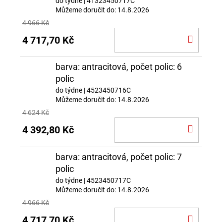
do týdne
| 41323450717C
Můžeme doručit do:
14.8.2026
4 966 Kč
DO
4 717,70 Kč
KOŠÍ
barva: antracitová, počet polic: 6
polic
do týdne
| 4523450716C
Můžeme doručit do:
14.8.2026
4 624 Kč
DO
4 392,80 Kč
KOŠÍ
barva: antracitová, počet polic: 7
polic
do týdne
| 4523450717C
Můžeme doručit do:
14.8.2026
4 966 Kč
DO
4 717,70 Kč