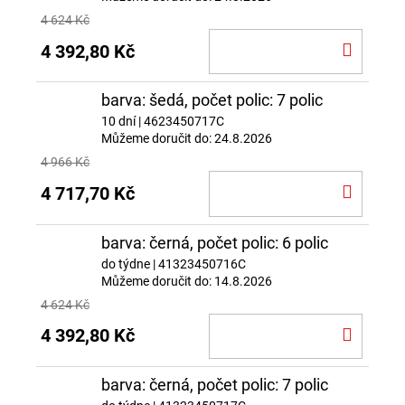
4 624 Kč
DO
4 392,80 Kč
KOŠÍ
barva: šedá, počet polic: 7 polic
10 dní
| 4623450717C
Můžeme doručit do:
24.8.2026
4 966 Kč
DO
4 717,70 Kč
KOŠÍ
barva: černá, počet polic: 6 polic
do týdne
| 41323450716C
Můžeme doručit do:
14.8.2026
4 624 Kč
DO
4 392,80 Kč
KOŠÍ
barva: černá, počet polic: 7 polic