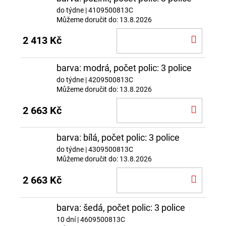
do týdne
| 4109500813C
Můžeme doručit do:
13.8.2026
DO
2 413 Kč
KOŠÍ
barva: modrá, počet polic: 3 police
do týdne
| 4209500813C
Můžeme doručit do:
13.8.2026
DO
2 663 Kč
KOŠÍ
barva: bílá, počet polic: 3 police
do týdne
| 4309500813C
Můžeme doručit do:
13.8.2026
DO
2 663 Kč
KOŠÍ
barva: šedá, počet polic: 3 police
10 dní
| 4609500813C