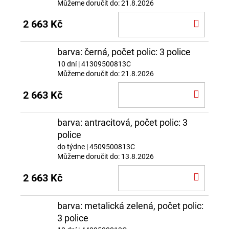
Můžeme doručit do:
21.8.2026
DO
2 663 Kč
KOŠÍ
barva: černá, počet polic: 3 police
10 dní
| 41309500813C
Můžeme doručit do:
21.8.2026
DO
2 663 Kč
KOŠÍ
barva: antracitová, počet polic: 3
police
do týdne
| 4509500813C
Můžeme doručit do:
13.8.2026
DO
2 663 Kč
KOŠÍ
barva: metalická zelená, počet polic:
3 police