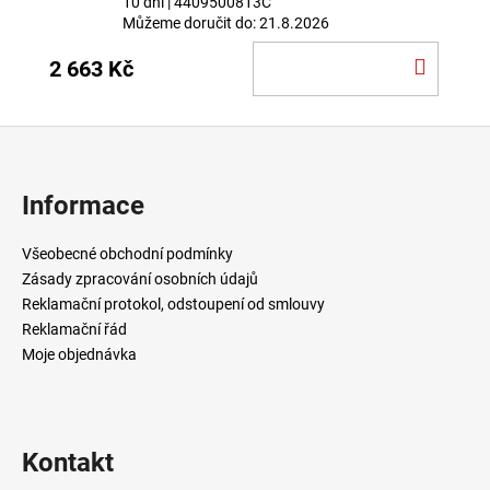
10 dní
| 4409500813C
Můžeme doručit do:
21.8.2026
DO
2 663 Kč
KOŠÍ
Z
á
p
Informace
a
t
Všeobecné obchodní podmínky
í
Zásady zpracování osobních údajů
Reklamační protokol, odstoupení od smlouvy
Reklamační řád
Moje objednávka
Kontakt