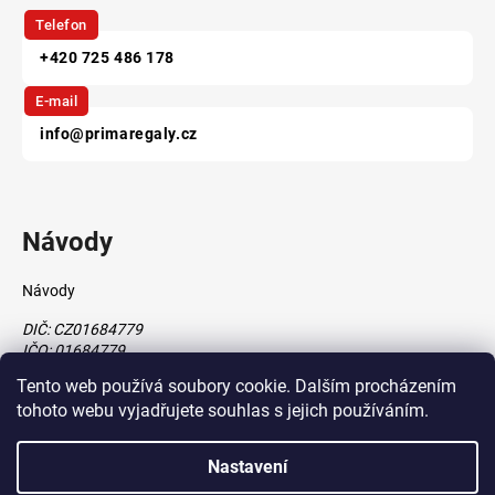
Telefon
+420 725 486 178
E-mail
info@primaregaly.cz
Návody
Návody
DIČ: CZ01684779
IČO: 01684779
Tento web používá soubory cookie. Dalším procházením
tohoto webu vyjadřujete souhlas s jejich používáním.
Vytvořil Shoptet
Nastavení
vytvořil
Štefan Mazáň