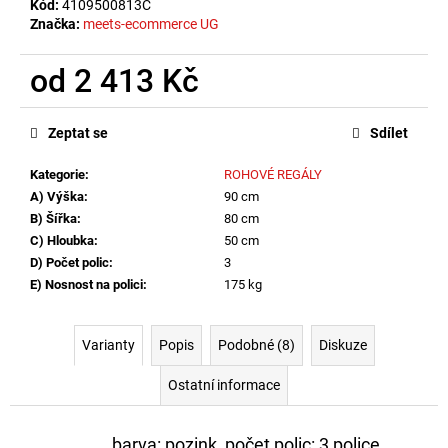
Kód:
4109500813C
Značka:
meets-ecommerce UG
od
2 413 Kč
Měrná
cena:
Zeptat se
Sdílet
Kategorie
:
ROHOVÉ REGÁLY
A) Výška
:
90 cm
B) Šířka
:
80 cm
C) Hloubka
:
50 cm
D) Počet polic
:
3
E) Nosnost na polici
:
175 kg
Varianty
Popis
Podobné (8)
Diskuze
Ostatní informace
barva: pozink, počet polic: 3 police