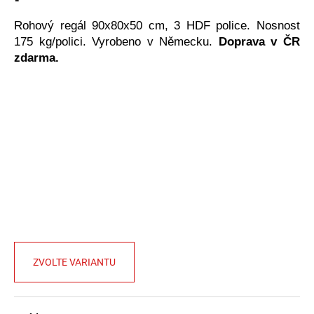
č
u
Rohový regál 90x80x50 cm, 3 HDF police. Nosnost
j
175 kg/polici. Vyrobeno v Německu.
Doprava v ČR
e
zdarma.
m
e
ZVOLTE VARIANTU