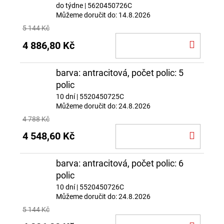
do týdne
| 5620450726C
Můžeme doručit do:
14.8.2026
5 144 Kč
DO
4 886,80 Kč
KOŠÍ
barva: antracitová, počet polic: 5
polic
10 dní
| 5520450725C
Můžeme doručit do:
24.8.2026
4 788 Kč
DO
4 548,60 Kč
KOŠÍ
barva: antracitová, počet polic: 6
polic
10 dní
| 5520450726C
Můžeme doručit do:
24.8.2026
5 144 Kč