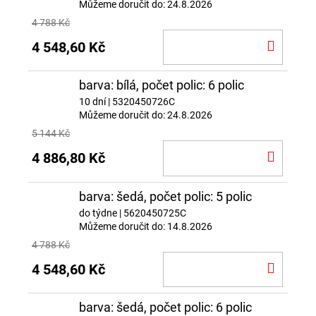
Můžeme doručit do:
24.8.2026
4 788 Kč
DO
4 548,60 Kč
KOŠÍ
barva: bílá, počet polic: 6 polic
10 dní
| 5320450726C
Můžeme doručit do:
24.8.2026
5 144 Kč
DO
4 886,80 Kč
KOŠÍ
barva: šedá, počet polic: 5 polic
do týdne
| 5620450725C
Můžeme doručit do:
14.8.2026
4 788 Kč
DO
4 548,60 Kč
KOŠÍ
barva: šedá, počet polic: 6 polic