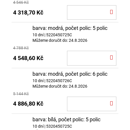
4 546 Kč
DO
4 318,70 Kč
KOŠÍ
barva: modrá, počet polic: 5 polic
10 dní
| 5220450725C
Můžeme doručit do:
24.8.2026
4 788 Kč
DO
4 548,60 Kč
KOŠÍ
barva: modrá, počet polic: 6 polic
10 dní
| 5220450726C
Můžeme doručit do:
24.8.2026
5 144 Kč
DO
4 886,80 Kč
KOŠÍ
barva: bílá, počet polic: 5 polic
10 dní
| 5320450725C