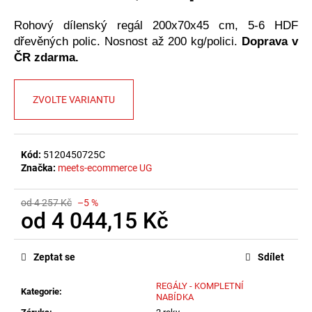
č
u
Rohový dílenský regál 200x70x45 cm, 5-6 HDF
j
dřevěných polic. Nosnost až 200 kg/polici.
Doprava v
e
ČR zdarma.
m
e
ZVOLTE VARIANTU
Kód:
5120450725C
Značka:
meets-ecommerce UG
od 4 257 Kč
–5 %
od
4 044,15 Kč
Měrná
cena:
Zeptat se
Sdílet
REGÁLY - KOMPLETNÍ
Kategorie
:
NABÍDKA