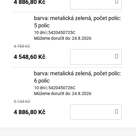
DO
4 886,80 Kč
KOŠÍ
barva: metalická zelená, počet polic:
5 polic
10 dní
| 5420450725C
Můžeme doručit do:
24.8.2026
4 788 Kč
DO
4 548,60 Kč
KOŠÍ
barva: metalická zelená, počet polic:
6 polic
10 dní
| 5420450726C
Můžeme doručit do:
24.8.2026
5 144 Kč
DO
4 886,80 Kč
KOŠÍ
Z