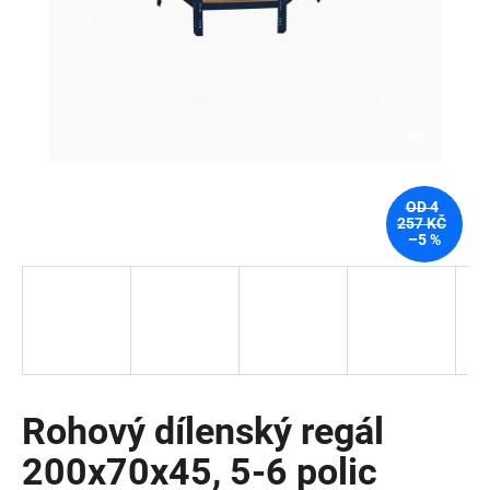
a
j
í
t
?
OD 4
257 KČ
–5 %
HLEDAT
D
o
p
o
Rohový dílenský regál
r
200x70x45, 5-6 polic
u