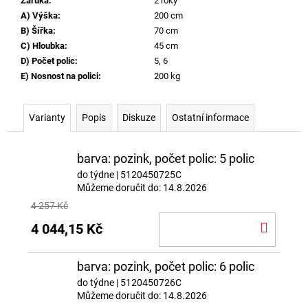
Záruka
:
2 roky
A) Výška
:
200 cm
B) Šířka
:
70 cm
C) Hloubka
:
45 cm
D) Počet polic
:
5, 6
E) Nosnost na polici
:
200 kg
Varianty
Popis
Diskuze
Ostatní informace
barva: pozink, počet polic: 5 polic
do týdne
| 5120450725C
Můžeme doručit do:
14.8.2026
4 257 Kč
DO
4 044,15 Kč
KOŠÍ
barva: pozink, počet polic: 6 polic
do týdne
| 5120450726C
Můžeme doručit do:
14.8.2026