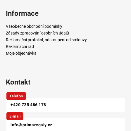
á
p
Informace
a
t
Všeobecné obchodní podmínky
í
Zásady zpracování osobních údajů
Reklamační protokol, odstoupení od smlouvy
Reklamační řád
Moje objednávka
Kontakt
Telefon
+420 725 486 178
E-mail
info@primaregaly.cz