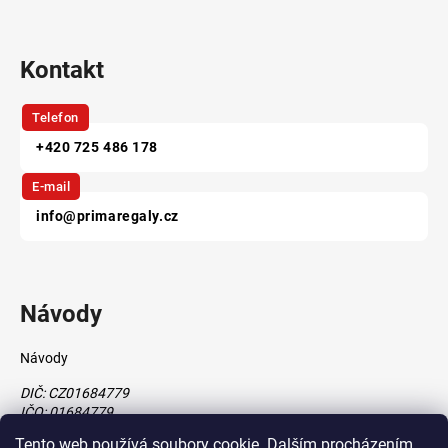
Kontakt
Telefon
+420 725 486 178
E-mail
info@primaregaly.cz
Návody
Návody
DIČ: CZ01684779
IČO: 01684779
Tento web používá soubory cookie. Dalším procházením