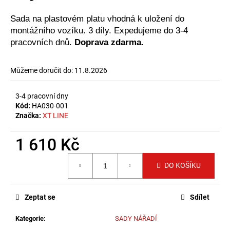
č
u
Sada na plastovém platu vhodná k uložení do
j
montážního vozíku. 3 díly. Expedujeme do 3-4
e
pracovních dnů.
Doprava zdarma.
m
e
Můžeme doručit do:
11.8.2026
3-4 pracovní dny
Kód:
HA030-001
Značka:
XT LINE
1 610 Kč
Měrná
DO KOŠÍKU
cena:
Zeptat se
Sdílet
Kategorie
:
SADY NÁŘADÍ