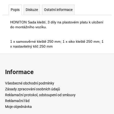
Popis
Diskuze
Ostatní informace
HONITON Sada kleští, 3 díly na plastovém platu k uložení
do montážního vozíku.
1 x samosvěrné kleště 250 mm; 1 x siko kleště 250 mm; 1
x nastavitelný klíč 250 mm
Z
á
p
Informace
a
t
Všeobecné obchodní podmínky
í
Zásady zpracování osobních údajů
Reklamační protokol, odstoupení od smlouvy
Reklamační řád
Moje objednávka