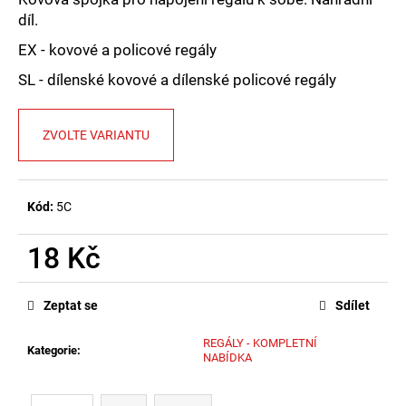
č
díl.
u
j
EX - kovové a policové regály
e
SL - dílenské kovové a dílenské policové regály
m
e
ZVOLTE VARIANTU
Kód:
5C
18 Kč
Měrná
cena:
Zeptat se
Sdílet
REGÁLY - KOMPLETNÍ
Kategorie
:
NABÍDKA