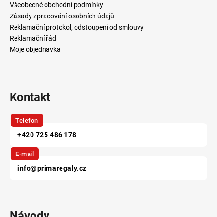
t
Všeobecné obchodní podmínky
í
Zásady zpracování osobních údajů
Reklamační protokol, odstoupení od smlouvy
Reklamační řád
Moje objednávka
Kontakt
Telefon
+420 725 486 178
E-mail
info@primaregaly.cz
Návody