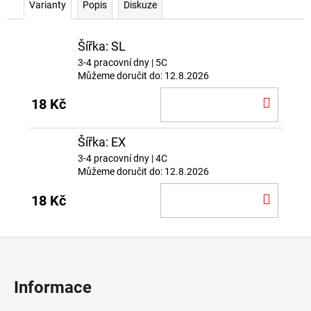
Varianty
Popis
Diskuze
Šířka: SL
3-4 pracovní dny
| 5C
Můžeme doručit do:
12.8.2026
DO
18 Kč
KOŠÍ
Šířka: EX
3-4 pracovní dny
| 4C
Můžeme doručit do:
12.8.2026
DO
18 Kč
KOŠÍ
Z
á
p
Informace
a