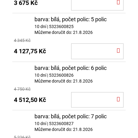
DO
3 675 Kč
KOŠÍ
barva: bílá, počet polic: 5 polic
10 dní
| 5323600825
Můžeme doručit do:
21.8.2026
4 345 Kč
DO
4 127,75 Kč
KOŠÍ
barva: bílá, počet polic: 6 polic
10 dní
| 5323600826
Můžeme doručit do:
21.8.2026
4 750 Kč
DO
4 512,50 Kč
KOŠÍ
barva: bílá, počet polic: 7 polic
10 dní
| 5323600827
Můžeme doručit do:
21.8.2026
5 226 Kč