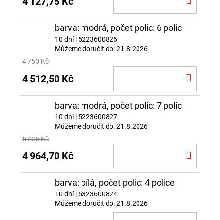
4 127,75 Kč
KOŠÍ
barva: modrá, počet polic: 6 polic
10 dní
| 5223600826
Můžeme doručit do:
21.8.2026
4 750 Kč
DO
4 512,50 Kč
KOŠÍ
barva: modrá, počet polic: 7 polic
10 dní
| 5223600827
Můžeme doručit do:
21.8.2026
5 226 Kč
DO
4 964,70 Kč
KOŠÍ
barva: bílá, počet polic: 4 police
10 dní
| 5323600824
Můžeme doručit do:
21.8.2026