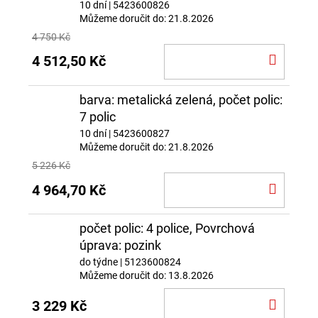
10 dní
| 5423600826
Můžeme doručit do:
21.8.2026
4 750 Kč
DO
4 512,50 Kč
KOŠÍ
barva: metalická zelená, počet polic:
7 polic
10 dní
| 5423600827
Můžeme doručit do:
21.8.2026
5 226 Kč
DO
4 964,70 Kč
KOŠÍ
počet polic: 4 police, Povrchová
úprava: pozink
do týdne
| 5123600824
Můžeme doručit do:
13.8.2026
DO
3 229 Kč