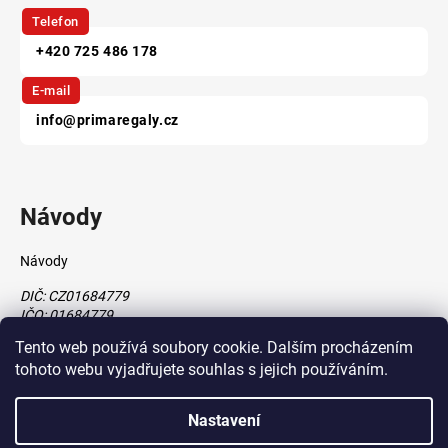
Telefon
+420 725 486 178
E-mail
info@primaregaly.cz
Návody
Návody
DIČ: CZ01684779
IČO: 01684779
Tento web používá soubory cookie. Dalším procházením
tohoto webu vyjadřujete souhlas s jejich používáním.
Vytvořil Shoptet
Nastavení
vytvořil
Štefan Mazáň