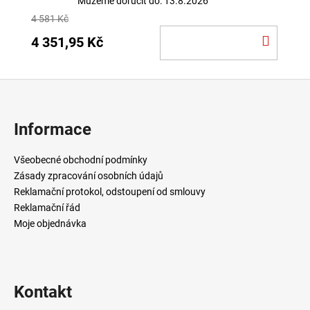
Můžeme doručit do:
13.8.2026
4 581 Kč
DO
4 351,95 Kč
KOŠÍ
Z
á
p
Informace
a
t
Všeobecné obchodní podmínky
í
Zásady zpracování osobních údajů
Reklamační protokol, odstoupení od smlouvy
Reklamační řád
Moje objednávka
Kontakt