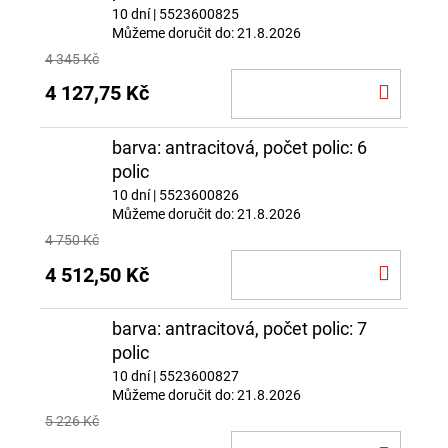
10 dní
| 5523600825
Můžeme doručit do:
21.8.2026
4 345 Kč
DO
4 127,75 Kč
KOŠÍ
barva: antracitová, počet polic: 6
polic
10 dní
| 5523600826
Můžeme doručit do:
21.8.2026
4 750 Kč
DO
4 512,50 Kč
KOŠÍ
barva: antracitová, počet polic: 7
polic
10 dní
| 5523600827
Můžeme doručit do:
21.8.2026
5 226 Kč