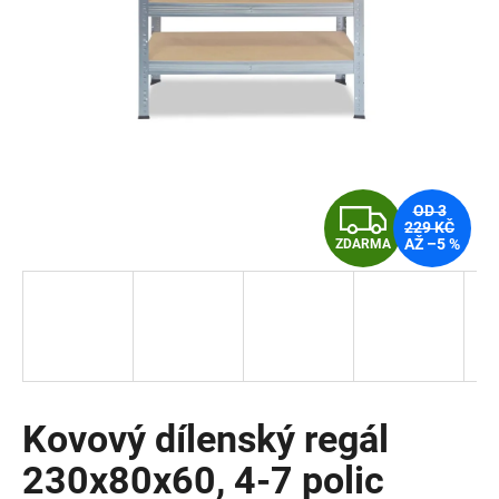
a
j
í
t
?
Z
OD 3
229 KČ
AŽ –5 %
ZDARMA
D
HLEDAT
A
R
D
o
M
p
o
Kovový dílenský regál
A
r
230x80x60, 4-7 polic
u