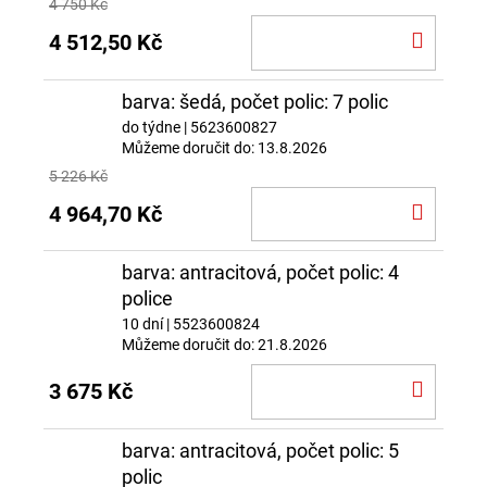
4 750 Kč
DO
4 512,50 Kč
KOŠÍ
barva: šedá, počet polic: 7 polic
do týdne
| 5623600827
Můžeme doručit do:
13.8.2026
5 226 Kč
DO
4 964,70 Kč
KOŠÍ
barva: antracitová, počet polic: 4
police
10 dní
| 5523600824
Můžeme doručit do:
21.8.2026
DO
3 675 Kč
KOŠÍ
barva: antracitová, počet polic: 5
polic