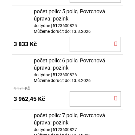
KOŠÍ
počet polic: 5 polic, Povrchová
úprava: pozink
do týdne
| 5123600825
Můžeme doručit do:
13.8.2026
DO
3 833 Kč
KOŠÍ
počet polic: 6 polic, Povrchová
úprava: pozink
do týdne
| 5123600826
Můžeme doručit do:
13.8.2026
4 171 Kč
DO
3 962,45 Kč
KOŠÍ
počet polic: 7 polic, Povrchová
úprava: pozink
do týdne
| 5123600827