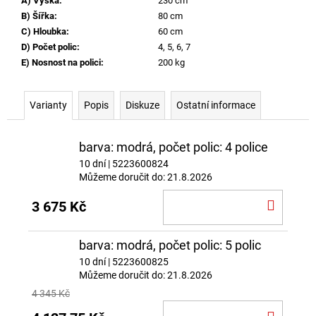
A) Výška
:
230 cm
B) Šířka
:
80 cm
C) Hloubka
:
60 cm
D) Počet polic
:
4, 5, 6, 7
E) Nosnost na polici
:
200 kg
Varianty
Popis
Diskuze
Ostatní informace
barva: modrá, počet polic: 4 police
10 dní
| 5223600824
Můžeme doručit do:
21.8.2026
DO
3 675 Kč
KOŠÍ
barva: modrá, počet polic: 5 polic
10 dní
| 5223600825
Můžeme doručit do:
21.8.2026
4 345 Kč
DO