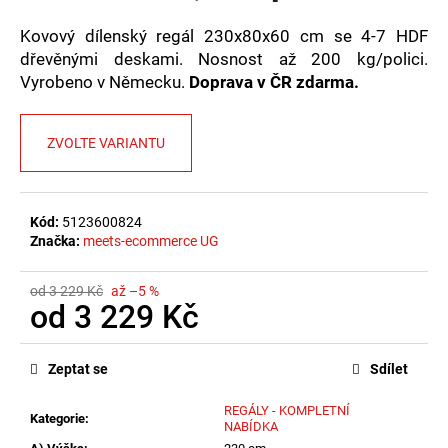
č
u
Kovový dílenský regál 230x80x60 cm se 4-7 HDF
j
dřevěnými deskami. Nosnost až 200 kg/polici.
e
Vyrobeno v Německu.
Doprava v ČR zdarma.
m
e
ZVOLTE VARIANTU
Kód:
5123600824
Značka:
meets-ecommerce UG
od 3 229 Kč
až –5 %
od
3 229 Kč
Měrná
cena:
Zeptat se
Sdílet
REGÁLY - KOMPLETNÍ
Kategorie
:
NABÍDKA