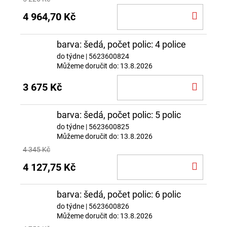
DO
4 964,70 Kč
KOŠÍ
barva: šedá, počet polic: 4 police
do týdne
| 5623600824
Můžeme doručit do:
13.8.2026
DO
3 675 Kč
KOŠÍ
barva: šedá, počet polic: 5 polic
do týdne
| 5623600825
Můžeme doručit do:
13.8.2026
4 345 Kč
DO
4 127,75 Kč
KOŠÍ
barva: šedá, počet polic: 6 polic
do týdne
| 5623600826
Můžeme doručit do:
13.8.2026