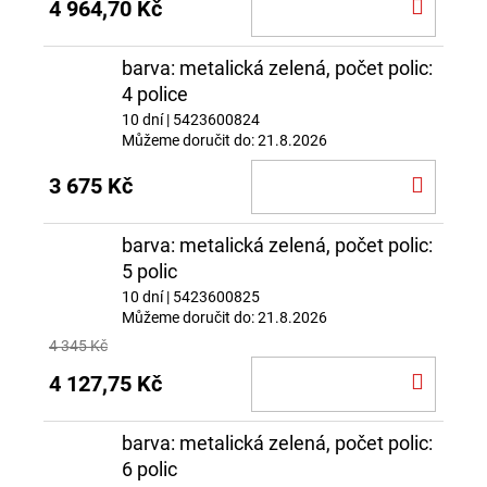
DO
4 964,70 Kč
KOŠÍ
barva: metalická zelená, počet polic:
4 police
10 dní
| 5423600824
Můžeme doručit do:
21.8.2026
DO
3 675 Kč
KOŠÍ
barva: metalická zelená, počet polic:
5 polic
10 dní
| 5423600825
Můžeme doručit do:
21.8.2026
4 345 Kč
DO
4 127,75 Kč
KOŠÍ
barva: metalická zelená, počet polic:
6 polic