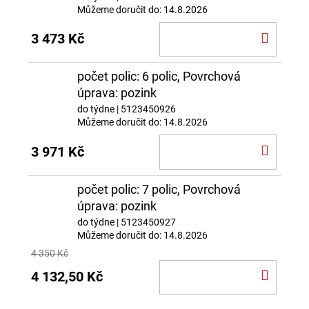
Můžeme doručit do:
14.8.2026
DO
3 473 Kč
KOŠÍ
počet polic: 6 polic, Povrchová
úprava: pozink
do týdne
| 5123450926
Můžeme doručit do:
14.8.2026
DO
3 971 Kč
KOŠÍ
počet polic: 7 polic, Povrchová
úprava: pozink
do týdne
| 5123450927
Můžeme doručit do:
14.8.2026
4 350 Kč
DO
4 132,50 Kč
KOŠÍ