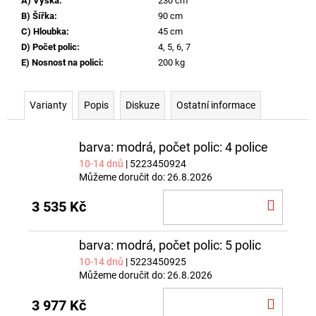
A) Výška
:
230 cm
B) Šířka
:
90 cm
C) Hloubka
:
45 cm
D) Počet polic
:
4, 5, 6, 7
E) Nosnost na polici
:
200 kg
Varianty
Popis
Diskuze
Ostatní informace
barva: modrá, počet polic: 4 police
10-14 dnů
| 5223450924
Můžeme doručit do:
26.8.2026
DO
3 535 Kč
KOŠÍ
barva: modrá, počet polic: 5 polic
10-14 dnů
| 5223450925
Můžeme doručit do:
26.8.2026
DO
3 977 Kč