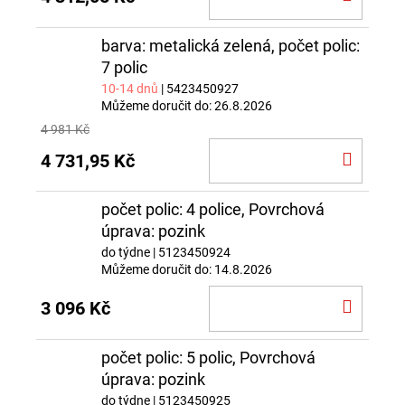
KOŠÍ
barva: metalická zelená, počet polic:
7 polic
10-14 dnů
| 5423450927
Můžeme doručit do:
26.8.2026
4 981 Kč
DO
4 731,95 Kč
KOŠÍ
počet polic: 4 police, Povrchová
úprava: pozink
do týdne
| 5123450924
Můžeme doručit do:
14.8.2026
DO
3 096 Kč
KOŠÍ
počet polic: 5 polic, Povrchová
úprava: pozink
do týdne
| 5123450925