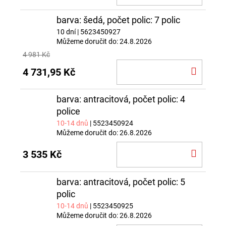
KOŠÍ
barva: šedá, počet polic: 7 polic
10 dní
| 5623450927
Můžeme doručit do:
24.8.2026
4 981 Kč
DO
4 731,95 Kč
KOŠÍ
barva: antracitová, počet polic: 4
police
10-14 dnů
| 5523450924
Můžeme doručit do:
26.8.2026
DO
3 535 Kč
KOŠÍ
barva: antracitová, počet polic: 5
polic
10-14 dnů
| 5523450925
Můžeme doručit do:
26.8.2026