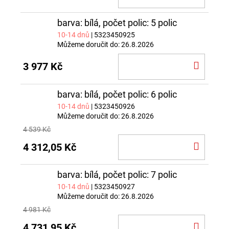
KOŠÍ
barva: bílá, počet polic: 5 polic
10-14 dnů
| 5323450925
Můžeme doručit do:
26.8.2026
DO
3 977 Kč
KOŠÍ
barva: bílá, počet polic: 6 polic
10-14 dnů
| 5323450926
Můžeme doručit do:
26.8.2026
4 539 Kč
DO
4 312,05 Kč
KOŠÍ
barva: bílá, počet polic: 7 polic
10-14 dnů
| 5323450927
Můžeme doručit do:
26.8.2026
4 981 Kč
DO
4 731,95 Kč