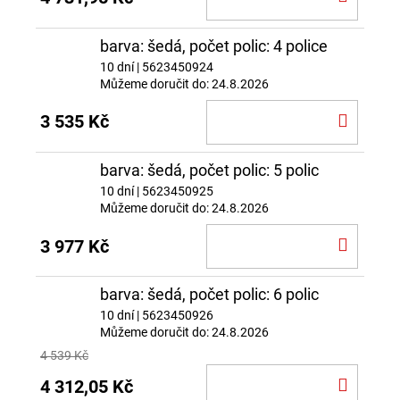
KOŠÍ
barva: šedá, počet polic: 4 police
10 dní
| 5623450924
Můžeme doručit do:
24.8.2026
DO
3 535 Kč
KOŠÍ
barva: šedá, počet polic: 5 polic
10 dní
| 5623450925
Můžeme doručit do:
24.8.2026
DO
3 977 Kč
KOŠÍ
barva: šedá, počet polic: 6 polic
10 dní
| 5623450926
Můžeme doručit do:
24.8.2026
4 539 Kč
DO
4 312,05 Kč