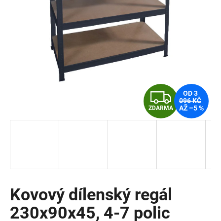
a
j
í
t
?
Z
OD 3
096 KČ
AŽ –5 %
ZDARMA
D
HLEDAT
A
R
D
o
M
p
o
Kovový dílenský regál
A
r
230x90x45, 4-7 polic
u