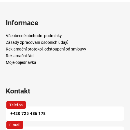
Z
á
p
Informace
a
t
Všeobecné obchodní podmínky
í
Zásady zpracování osobních údajů
Reklamační protokol, odstoupení od smlouvy
Reklamační řád
Moje objednávka
Kontakt
Telefon
+420 725 486 178
E-mail