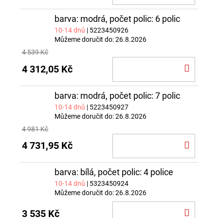
KOŠÍ
barva: modrá, počet polic: 6 polic
10-14 dnů
| 5223450926
Můžeme doručit do:
26.8.2026
4 539 Kč
DO
4 312,05 Kč
KOŠÍ
barva: modrá, počet polic: 7 polic
10-14 dnů
| 5223450927
Můžeme doručit do:
26.8.2026
4 981 Kč
DO
4 731,95 Kč
KOŠÍ
barva: bílá, počet polic: 4 police
10-14 dnů
| 5323450924
Můžeme doručit do:
26.8.2026
DO
3 535 Kč