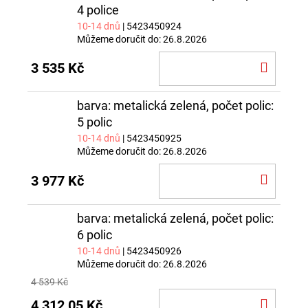
4 police
10-14 dnů
| 5423450924
Můžeme doručit do:
26.8.2026
DO
3 535 Kč
KOŠÍ
barva: metalická zelená, počet polic:
5 polic
10-14 dnů
| 5423450925
Můžeme doručit do:
26.8.2026
DO
3 977 Kč
KOŠÍ
barva: metalická zelená, počet polic:
6 polic
10-14 dnů
| 5423450926
Můžeme doručit do:
26.8.2026
4 539 Kč
DO
4 312,05 Kč