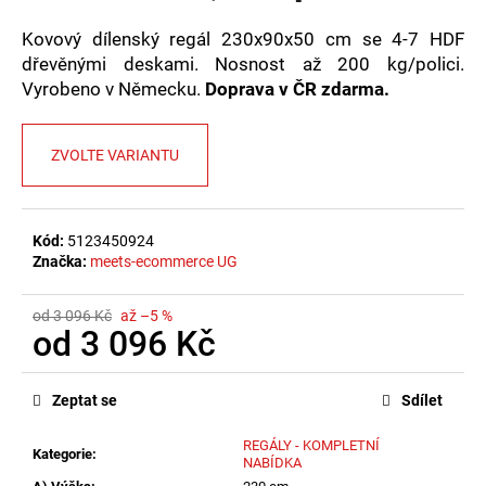
č
u
Kovový dílenský regál 230x90x50 cm se 4-7 HDF
j
dřevěnými deskami. Nosnost až 200 kg/polici.
e
Vyrobeno v Německu.
Doprava v ČR zdarma.
m
e
ZVOLTE VARIANTU
Kód:
5123450924
Značka:
meets-ecommerce UG
od 3 096 Kč
až –5 %
od
3 096 Kč
Měrná
cena:
Zeptat se
Sdílet
REGÁLY - KOMPLETNÍ
Kategorie
:
NABÍDKA