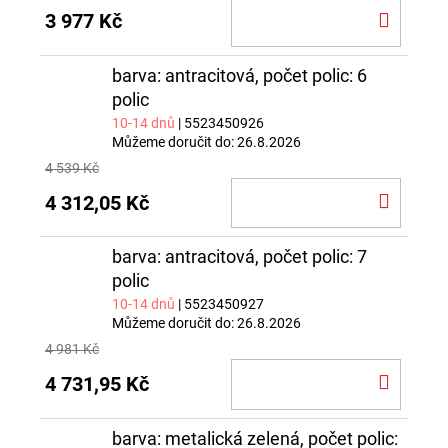
DO
3 977 Kč
KOŠÍ
barva: antracitová, počet polic: 6
polic
10-14 dnů
| 5523450926
Můžeme doručit do:
26.8.2026
4 539 Kč
DO
4 312,05 Kč
KOŠÍ
barva: antracitová, počet polic: 7
polic
10-14 dnů
| 5523450927
Můžeme doručit do:
26.8.2026
4 981 Kč
DO
4 731,95 Kč
KOŠÍ
barva: metalická zelená, počet polic: